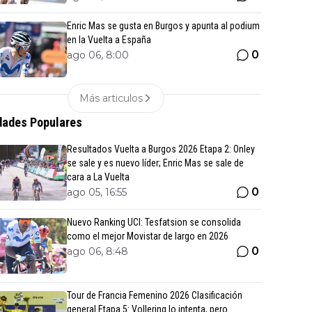
Enric Mas se gusta en Burgos y apunta al podium
en la Vuelta a España
0
ago 06, 8:00
Más articulos
ades Populares
Resultados Vuelta a Burgos 2026 Etapa 2: Onley
se sale y es nuevo líder; Enric Mas se sale de
cara a La Vuelta
0
ago 05, 16:55
Nuevo Ranking UCI: Tesfatsion se consolida
como el mejor Movistar de largo en 2026
0
ago 06, 8:48
Tour de Francia Femenino 2026 Clasificación
general Etapa 5: Vollering lo intenta, pero