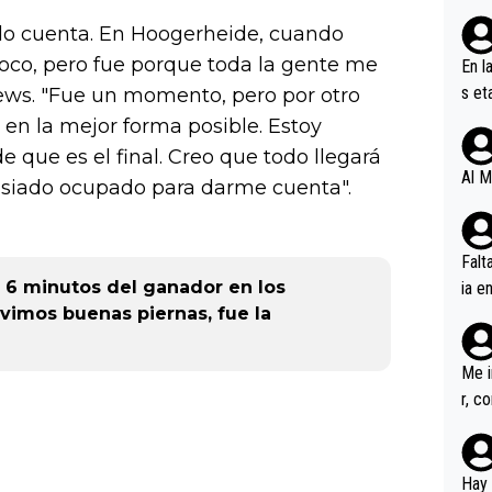
o cuenta. En Hoogerheide, cuando
oco, pero fue porque toda la gente me
En l
s et
ews. "Fue un momento, pero por otro
ífic
en la mejor forma posible. Estoy
ue es el final. Creo que todo llegará
Al M
siado ocupado para darme cuenta".
Falt
a 6 minutos del ganador en los
ia e
vimos buenas piernas, fue la
erem
a, M
an tr
Me i
r, c
ar v
rd p
en l
Hay 