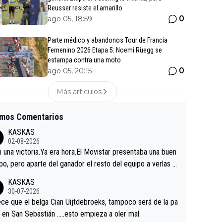
Reusser resiste el amarillo
0
ago 05, 18:59
Parte médico y abandonos Tour de Francia
Femenino 2026 Etapa 5: Noemi Rüegg se
estampa contra una moto
0
ago 05, 20:15
Más articulos
imos Comentarios
KASKAS
02-08-2026
in una victoria.Ya era hora.El Movistar presentaba una buen
po, pero aparte del ganador el resto del equipo a verlas v
.Repito aqui falta algo , y no es precisamente los corredor
KASKAS
a única buena noticia es la mejoría de Enric Más en San S
30-07-2026
tian.Si en la Vuelta a Burgos sigue la mejoría, podríamos t
ce que el belga Cian Uijtdebroeks, tampoco será de la pa
 alguna sorpresa en la Vuelta.Ojalá.
a en San Sebastián …..esto empieza a oler mal.