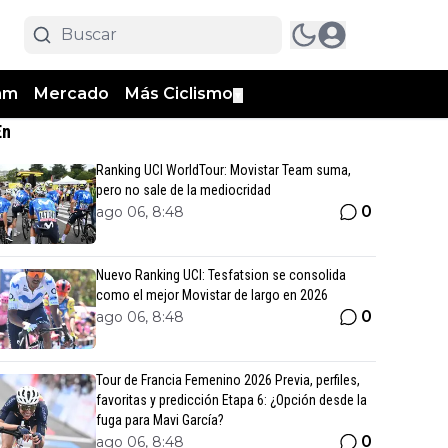
am
Mercado
Más Ciclismo
▼
En
Ranking UCI WorldTour: Movistar Team suma,
pero no sale de la mediocridad
0
ago 06, 8:48
Nuevo Ranking UCI: Tesfatsion se consolida
como el mejor Movistar de largo en 2026
0
ago 06, 8:48
Tour de Francia Femenino 2026 Previa, perfiles,
favoritas y predicción Etapa 6: ¿Opción desde la
fuga para Mavi García?
0
ago 06, 8:48