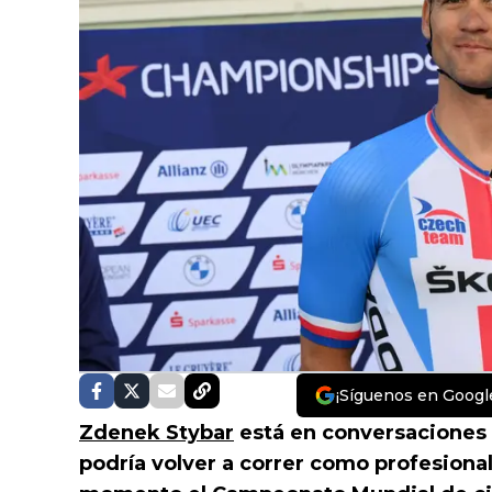
¡Síguenos en Googl
Zdenek Stybar
está en conversaciones 
podría volver a correr como profesional