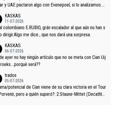
ar y UAE pactaron algo con Evenepoel, si lo analizamos P
ar no sprintó a tope y de hecho los últimos metros entra
KASKAS
 sin pedalear, luego está el saludo con Evenepoel dándose
11-07-2026
ano de una manera muy fraternal, más allá de los típicos t
al colombiano E.RUBIO, grán escalador al que aún no han s
s en el hombro con que saludaba a Vingegard. Ahí hubo u
abido dirigir.Algo me dice , que nos dará una sorpresa.
ntrahistoria que nunca sabremos. Quién mucho abarca poc
KASKAS
rieta, a ver si por querer poner a Del Toro con calzador e
06-07-2026
sición de podio UAE y Pojacar se van complicar el tour.
 ayer no hay ningún artículo que no se meta con Cian Uij
roeks….porqué será??
trados
05-07-2026
ama/potencial de Cian viene de su clara victoria en el Tour
Porvenir, pero a quién superó?: 2.Staune-Mittet (Decathlo
4º en el pasado Giro), 3.Hessmann (sí, Hessmann...), 4.Rya
DF), 5.Piganzoli (Visma), 6.Fancellu (Ukyo), 7.Wilksch (Tud
 8.Lenny Martinez (Bahrein), 9. Van Belle (Visma), 10. Vace
idl). A tiempo vista se obtiene mucha información...