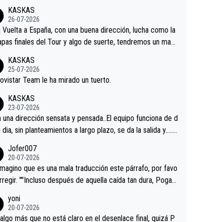
KASKAS
26-07-2026
a Vuelta a España, con una buena dirección, lucha como la
apas finales del Tour y algo de suerte, tendremos un magn
o resultado.Acepto apuestas………Suerte
KASKAS
25-07-2026
ovistar Team le ha mirado un tuerto.
KASKAS
23-07-2026
a una dirección sensata y pensada..El equipo funciona de d
n dia, sin planteamientos a largo plazo, se da la salida y…..v
os qué pasa.Hecho de menos esos directores , Langaric
Jofer007
inguez, Velez etc etc.Me da pena vivir estos momentos t
20-07-2026
istes sin victorias.
magino que es una mala traducción este párrafo, por favo
orregir. ""Incluso después de aquella caída tan dura, Pogac
olvió a atacarle en un descenso durante el Giro y Vingegaa
yoni
ermaneció pegado a su rueda. Parecía increíble la forma
20-07-2026
a que era capaz de controlar el miedo", recordó."
algo más que no está claro en el desenlace final, quizá P