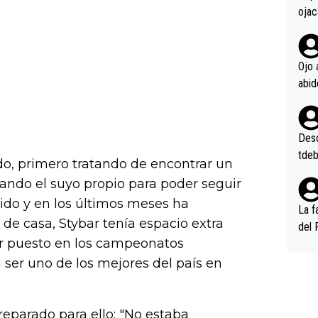
ojac
ojac
casi
la m
Ojo 
oque
na i
o ap
n po
Desde
tdeb
do, primero tratando de encontrar un
ando el suyo propio para poder seguir
uido y en los últimos meses ha
La f
 de casa, Stybar tenía espacio extra
del 
cer puesto en los campeonatos
n, 3
n (E
 ser uno de los mejores del país en
or),
k (L
reparado para ello: "No estaba