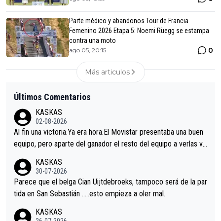
Parte médico y abandonos Tour de Francia
Femenino 2026 Etapa 5: Noemi Rüegg se estampa
contra una moto
0
ago 05, 20:15
Más articulos
Últimos Comentarios
KASKAS
02-08-2026
Al fin una victoria.Ya era hora.El Movistar presentaba una buen
equipo, pero aparte del ganador el resto del equipo a verlas ve
nir.Repito aqui falta algo , y no es precisamente los corredore
KASKAS
s.La única buena noticia es la mejoría de Enric Más en San Seb
30-07-2026
astian.Si en la Vuelta a Burgos sigue la mejoría, podríamos ten
Parece que el belga Cian Uijtdebroeks, tampoco será de la par
er alguna sorpresa en la Vuelta.Ojalá.
tida en San Sebastián …..esto empieza a oler mal.
KASKAS
26-07-2026