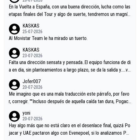
En la Vuelta a España, con una buena dirección, lucha como las
etapas finales del Tour y algo de suerte, tendremos un magnífi
co resultado.Acepto apuestas………Suerte
KASKAS
25-07-2026
Al Movistar Team le ha mirado un tuerto.
KASKAS
23-07-2026
Falta una dirección sensata y pensada..El equipo funciona de di
a en dia, sin planteamientos a largo plazo, se da la salida y…..ve
remos qué pasa.Hecho de menos esos directores , Langarica,
Jofer007
Minguez, Velez etc etc.Me da pena vivir estos momentos tan
20-07-2026
tristes sin victorias.
Me imagino que es una mala traducción este párrafo, por favo
r, corregir. ""Incluso después de aquella caída tan dura, Pogaca
r volvió a atacarle en un descenso durante el Giro y Vingegaard
yoni
permaneció pegado a su rueda. Parecía increíble la forma en l
20-07-2026
a que era capaz de controlar el miedo", recordó."
Hay algo más que no está claro en el desenlace final, quizá Po
jacar y UAE pactaron algo con Evenepoel, si lo analizamos Poj