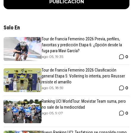
PUBLICACIÓN
Solo En
Tour de Francia Femenino 2026 Previa, perfiles,
favoritas y predicción Etapa 6: ¿Opción desde la
fuga para Mavi García?
0
ago 05, 19:35
Tour de Francia Femenino 2026 Clasificación
general Etapa 5: Vollering lo intenta, pero Reusser
resiste el amarillo
0
ago 05, 18:59
Ranking UCI WorldTour: Movistar Team suma, pero
no sale de la mediocridad
0
ago 05, 9:07
Nuevo Ranking UCI: Tesfatsion se consolida como