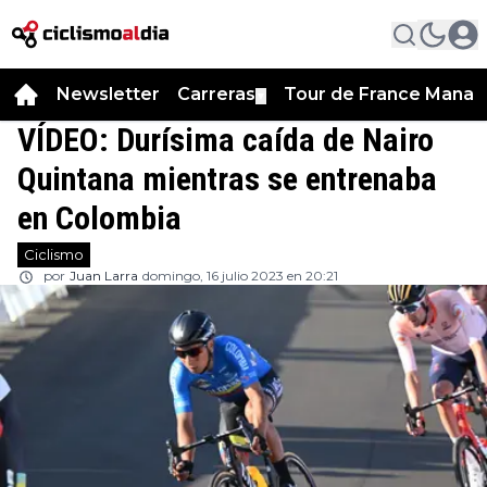
Newsletter
Carreras
Tour de France Manag
▼
VÍDEO: Durísima caída de Nairo
Quintana mientras se entrenaba
en Colombia
Ciclismo
por
Juan Larra
domingo, 16 julio 2023 en 20:21