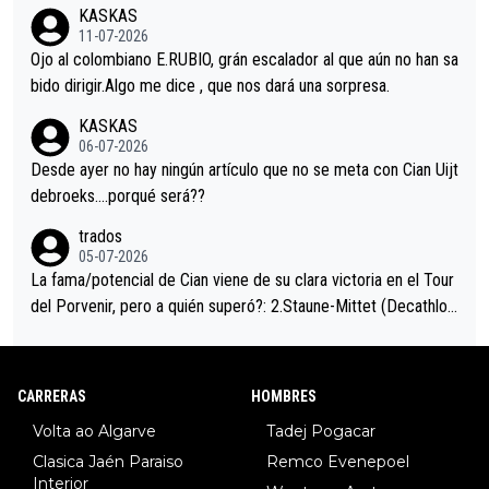
acar no sprintó a tope y de hecho los últimos metros entra cas
KASKAS
i sin pedalear, luego está el saludo con Evenepoel dándose la
11-07-2026
mano de una manera muy fraternal, más allá de los típicos toqu
Ojo al colombiano E.RUBIO, grán escalador al que aún no han sa
es en el hombro con que saludaba a Vingegard. Ahí hubo una in
bido dirigir.Algo me dice , que nos dará una sorpresa.
trahistoria que nunca sabremos. Quién mucho abarca poco apri
KASKAS
eta, a ver si por querer poner a Del Toro con calzador en posi
06-07-2026
ción de podio UAE y Pojacar se van complicar el tour.
Desde ayer no hay ningún artículo que no se meta con Cian Uijt
debroeks….porqué será??
trados
05-07-2026
La fama/potencial de Cian viene de su clara victoria en el Tour
del Porvenir, pero a quién superó?: 2.Staune-Mittet (Decathlon,
34º en el pasado Giro), 3.Hessmann (sí, Hessmann...), 4.Ryan (E
DF), 5.Piganzoli (Visma), 6.Fancellu (Ukyo), 7.Wilksch (Tudor),
8.Lenny Martinez (Bahrein), 9. Van Belle (Visma), 10. Vacek (Li
CARRERAS
HOMBRES
dl). A tiempo vista se obtiene mucha información...
Volta ao Algarve
Tadej Pogacar
Clasica Jaén Paraiso
Remco Evenepoel
Interior