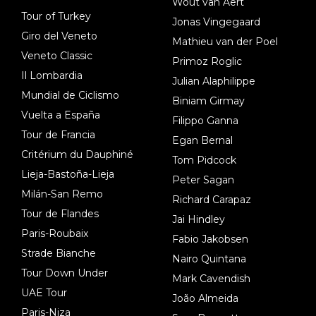
Wout van Aert
Tour of Turkey
Jonas Vingegaard
Giro del Veneto
Mathieu van der Poel
Veneto Classic
Primoz Roglic
Il Lombardia
Julian Alaphilippe
Mundial de Ciclismo
Biniam Girmay
Vuelta a España
Filippo Ganna
Tour de Francia
Egan Bernal
Critérium du Dauphiné
Tom Pidcock
Lieja-Bastoña-Lieja
Peter Sagan
Milán-San Remo
Richard Carapaz
Tour de Flandes
Jai Hindley
Paris-Roubaix
Fabio Jakobsen
Strade Bianche
Nairo Quintana
Tour Down Under
Mark Cavendish
UAE Tour
João Almeida
Paris-Niza