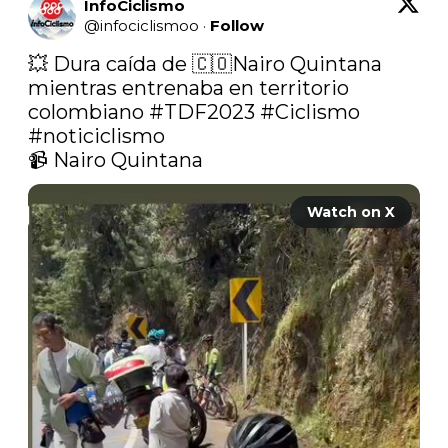
InfoCiclismo
@
infociclismoo
·
Follow
💥 Dura caída de 🇨🇴Nairo Quintana 
mientras entrenaba en territorio 
colombiano 
#TDF2023
#Ciclismo
#noticiclismo
📹 Nairo Quintana 
Watch on X