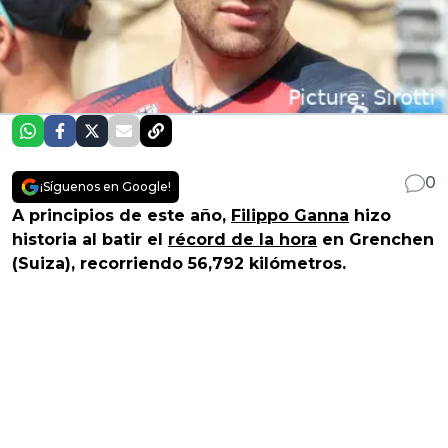
0
¡Síguenos en Google!
A principios de este año,
Filippo Ganna
hizo
historia al batir el
récord de la hora
en Grenchen
(Suiza), recorriendo 56,792 kilómetros.