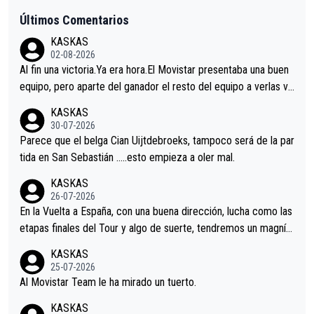
Últimos Comentarios
KASKAS
02-08-2026
Al fin una victoria.Ya era hora.El Movistar presentaba una buen
equipo, pero aparte del ganador el resto del equipo a verlas ve
nir.Repito aqui falta algo , y no es precisamente los corredore
KASKAS
s.La única buena noticia es la mejoría de Enric Más en San Seb
30-07-2026
astian.Si en la Vuelta a Burgos sigue la mejoría, podríamos ten
Parece que el belga Cian Uijtdebroeks, tampoco será de la par
er alguna sorpresa en la Vuelta.Ojalá.
tida en San Sebastián …..esto empieza a oler mal.
KASKAS
26-07-2026
En la Vuelta a España, con una buena dirección, lucha como las
etapas finales del Tour y algo de suerte, tendremos un magnífi
co resultado.Acepto apuestas………Suerte
KASKAS
25-07-2026
Al Movistar Team le ha mirado un tuerto.
KASKAS