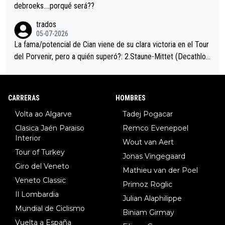
debroeks….porqué será??
trados
05-07-2026
La fama/potencial de Cian viene de su clara victoria en el Tour
del Porvenir, pero a quién superó?: 2.Staune-Mittet (Decathlon,
34º en el pasado Giro), 3.Hessmann (sí, Hessmann...), 4.Ryan (E
DF), 5.Piganzoli (Visma), 6.Fancellu (Ukyo), 7.Wilksch (Tudor),
8.Lenny Martinez (Bahrein), 9. Van Belle (Visma), 10. Vacek (Li
CARRERAS
HOMBRES
dl). A tiempo vista se obtiene mucha información...
Volta ao Algarve
Tadej Pogacar
Clasica Jaén Paraiso
Remco Evenepoel
Interior
Wout van Aert
Tour of Turkey
Jonas Vingegaard
Giro del Veneto
Mathieu van der Poel
Veneto Classic
Primoz Roglic
Il Lombardia
Julian Alaphilippe
Mundial de Ciclismo
Biniam Girmay
Vuelta a España