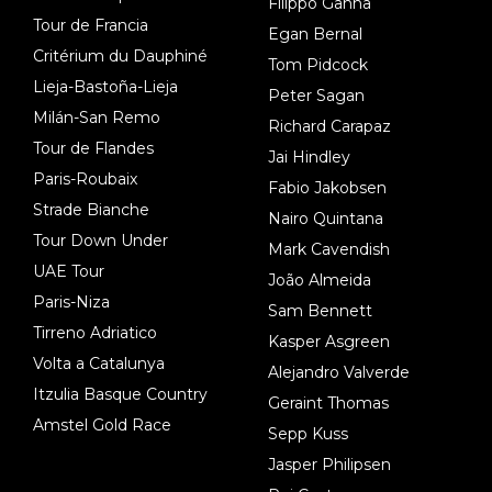
Filippo Ganna
Tour de Francia
Egan Bernal
Critérium du Dauphiné
Tom Pidcock
Lieja-Bastoña-Lieja
Peter Sagan
Milán-San Remo
Richard Carapaz
Tour de Flandes
Jai Hindley
Paris-Roubaix
Fabio Jakobsen
Strade Bianche
Nairo Quintana
Tour Down Under
Mark Cavendish
UAE Tour
João Almeida
Paris-Niza
Sam Bennett
Tirreno Adriatico
Kasper Asgreen
Volta a Catalunya
Alejandro Valverde
Itzulia Basque Country
Geraint Thomas
Amstel Gold Race
Sepp Kuss
Jasper Philipsen