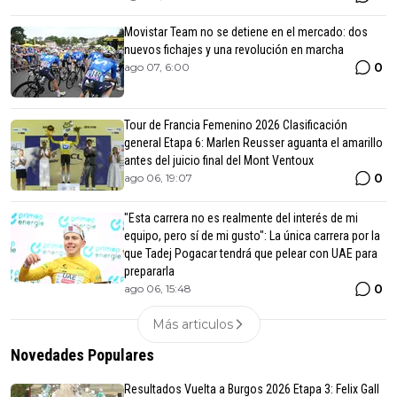
Movistar Team no se detiene en el mercado: dos
nuevos fichajes y una revolución en marcha
0
ago 07, 6:00
Tour de Francia Femenino 2026 Clasificación
general Etapa 6: Marlen Reusser aguanta el amarillo
antes del juicio final del Mont Ventoux
0
ago 06, 19:07
"Esta carrera no es realmente del interés de mi
equipo, pero sí de mi gusto": La única carrera por la
que Tadej Pogacar tendrá que pelear con UAE para
prepararla
0
ago 06, 15:48
Más articulos
Novedades Populares
Resultados Vuelta a Burgos 2026 Etapa 3: Felix Gall