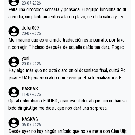
23-07-2026
Falta una dirección sensata y pensada..El equipo funciona de di
a en dia, sin planteamientos a largo plazo, se da la salida y…..ve
remos qué pasa.Hecho de menos esos directores , Langarica,
Jofer007
Minguez, Velez etc etc.Me da pena vivir estos momentos tan
20-07-2026
tristes sin victorias.
Me imagino que es una mala traducción este párrafo, por favo
r, corregir. ""Incluso después de aquella caída tan dura, Pogaca
r volvió a atacarle en un descenso durante el Giro y Vingegaard
yoni
permaneció pegado a su rueda. Parecía increíble la forma en l
20-07-2026
a que era capaz de controlar el miedo", recordó."
Hay algo más que no está claro en el desenlace final, quizá Po
jacar y UAE pactaron algo con Evenepoel, si lo analizamos Poj
acar no sprintó a tope y de hecho los últimos metros entra cas
KASKAS
i sin pedalear, luego está el saludo con Evenepoel dándose la
11-07-2026
mano de una manera muy fraternal, más allá de los típicos toqu
Ojo al colombiano E.RUBIO, grán escalador al que aún no han sa
es en el hombro con que saludaba a Vingegard. Ahí hubo una in
bido dirigir.Algo me dice , que nos dará una sorpresa.
trahistoria que nunca sabremos. Quién mucho abarca poco apri
KASKAS
eta, a ver si por querer poner a Del Toro con calzador en posi
06-07-2026
ción de podio UAE y Pojacar se van complicar el tour.
Desde ayer no hay ningún artículo que no se meta con Cian Uijt