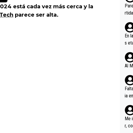
ebas
Pare
2024 está cada vez más cerca y la
ener
rtid
 Tech
parece ser alta.
En l
s et
ífic
Al M
Falt
ia e
erem
a, M
an tr
Me i
r, c
ar v