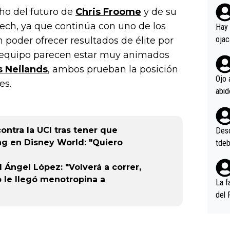
o del futuro de
Chris Froome
y de su
rd p
en l
Tech, ya que continúa con uno de los
Hay 
ojac
 poder ofrecer resultados de élite por
ojac
e equipo parecen estar muy animados
casi
s Neilands
, ambos prueban la posición
la m
Ojo 
es.
oque
na i
o ap
n po
ontra la UCI tras tener que
Desde
ng en Disney World: "Quiero
tdeb
 Ángel López: "Volverá a correr,
o le llegó menotropina a
La f
del 
n, 3
n (E