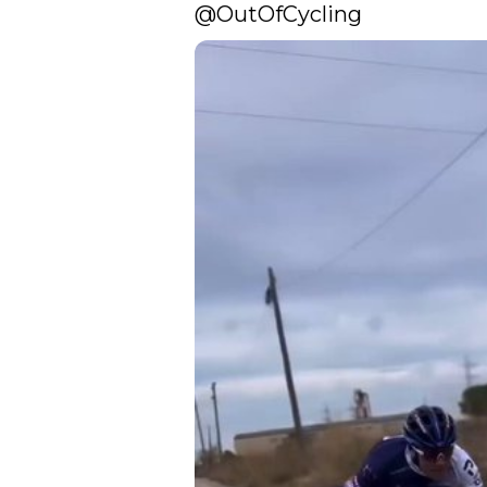
@OutOfCycling