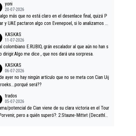
yoni
ermaneció pegado a su rueda. Parecía increíble la forma
20-07-2026
a que era capaz de controlar el miedo", recordó."
algo más que no está claro en el desenlace final, quizá P
ar y UAE pactaron algo con Evenepoel, si lo analizamos P
ar no sprintó a tope y de hecho los últimos metros entra
KASKAS
 sin pedalear, luego está el saludo con Evenepoel dándose
11-07-2026
ano de una manera muy fraternal, más allá de los típicos t
al colombiano E.RUBIO, grán escalador al que aún no han s
s en el hombro con que saludaba a Vingegard. Ahí hubo u
abido dirigir.Algo me dice , que nos dará una sorpresa.
ntrahistoria que nunca sabremos. Quién mucho abarca poc
KASKAS
rieta, a ver si por querer poner a Del Toro con calzador e
06-07-2026
sición de podio UAE y Pojacar se van complicar el tour.
 ayer no hay ningún artículo que no se meta con Cian Uij
roeks….porqué será??
trados
05-07-2026
ama/potencial de Cian viene de su clara victoria en el Tour
Porvenir, pero a quién superó?: 2.Staune-Mittet (Decathlo
4º en el pasado Giro), 3.Hessmann (sí, Hessmann...), 4.Rya
DF), 5.Piganzoli (Visma), 6.Fancellu (Ukyo), 7.Wilksch (Tud