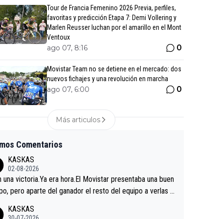
Tour de Francia Femenino 2026 Previa, perfiles,
favoritas y predicción Etapa 7: Demi Vollering y
Marlen Reusser luchan por el amarillo en el Mont
Ventoux
0
ago 07, 8:16
Movistar Team no se detiene en el mercado: dos
nuevos fichajes y una revolución en marcha
0
ago 07, 6:00
Más articulos
imos Comentarios
KASKAS
02-08-2026
in una victoria.Ya era hora.El Movistar presentaba una buen
po, pero aparte del ganador el resto del equipo a verlas v
.Repito aqui falta algo , y no es precisamente los corredor
KASKAS
a única buena noticia es la mejoría de Enric Más en San S
30-07-2026