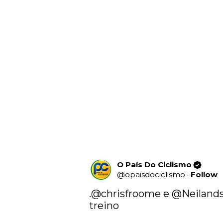
O País Do Ciclismo
@
opaisdociclismo
·
Follow
.
@chrisfroome
 e 
@Neiland
treino
