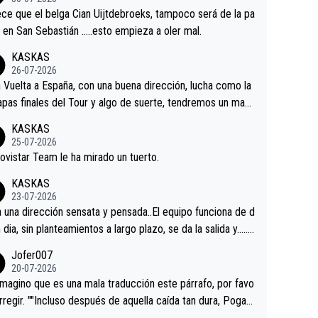
tian.Si en la Vuelta a Burgos sigue la mejoría, podríamos t
ce que el belga Cian Uijtdebroeks, tampoco será de la pa
 alguna sorpresa en la Vuelta.Ojalá.
a en San Sebastián …..esto empieza a oler mal.
KASKAS
26-07-2026
a Vuelta a España, con una buena dirección, lucha como la
apas finales del Tour y algo de suerte, tendremos un magn
o resultado.Acepto apuestas………Suerte
KASKAS
25-07-2026
ovistar Team le ha mirado un tuerto.
KASKAS
23-07-2026
a una dirección sensata y pensada..El equipo funciona de d
n dia, sin planteamientos a largo plazo, se da la salida y…..v
os qué pasa.Hecho de menos esos directores , Langaric
Jofer007
inguez, Velez etc etc.Me da pena vivir estos momentos t
20-07-2026
istes sin victorias.
magino que es una mala traducción este párrafo, por favo
orregir. ""Incluso después de aquella caída tan dura, Pogac
olvió a atacarle en un descenso durante el Giro y Vingegaa