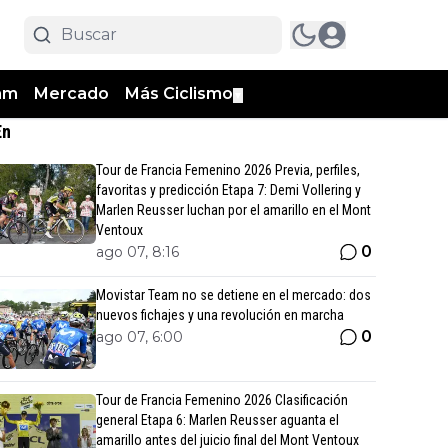
am
Mercado
Más Ciclismo
▼
En
Tour de Francia Femenino 2026 Previa, perfiles,
favoritas y predicción Etapa 7: Demi Vollering y
Marlen Reusser luchan por el amarillo en el Mont
Ventoux
0
ago 07, 8:16
Movistar Team no se detiene en el mercado: dos
nuevos fichajes y una revolución en marcha
0
ago 07, 6:00
Tour de Francia Femenino 2026 Clasificación
general Etapa 6: Marlen Reusser aguanta el
amarillo antes del juicio final del Mont Ventoux