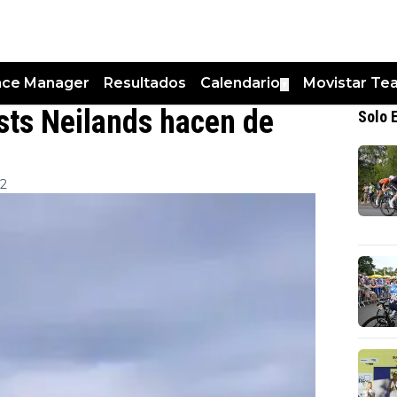
nce Manager
Resultados
Calendario
Movistar Te
▼
sts Neilands hacen de
Solo 
32