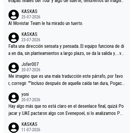
etapas finales del Tour y algo de suerte, tendremos un magnífi
co resultado.Acepto apuestas………Suerte
KASKAS
25-07-2026
Al Movistar Team le ha mirado un tuerto.
KASKAS
23-07-2026
Falta una dirección sensata y pensada..El equipo funciona de di
a en dia, sin planteamientos a largo plazo, se da la salida y…..ve
remos qué pasa.Hecho de menos esos directores , Langarica,
Jofer007
Minguez, Velez etc etc.Me da pena vivir estos momentos tan
20-07-2026
tristes sin victorias.
Me imagino que es una mala traducción este párrafo, por favo
r, corregir. ""Incluso después de aquella caída tan dura, Pogaca
r volvió a atacarle en un descenso durante el Giro y Vingegaard
yoni
permaneció pegado a su rueda. Parecía increíble la forma en l
20-07-2026
a que era capaz de controlar el miedo", recordó."
Hay algo más que no está claro en el desenlace final, quizá Po
jacar y UAE pactaron algo con Evenepoel, si lo analizamos Poj
acar no sprintó a tope y de hecho los últimos metros entra cas
KASKAS
i sin pedalear, luego está el saludo con Evenepoel dándose la
11-07-2026