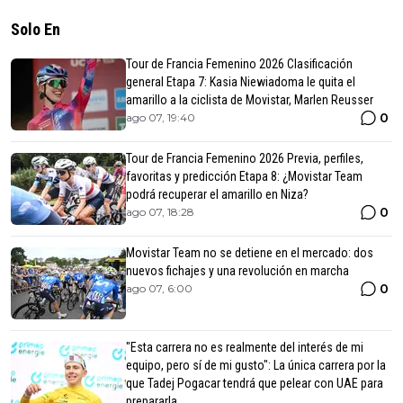
Solo En
Tour de Francia Femenino 2026 Clasificación
general Etapa 7: Kasia Niewiadoma le quita el
amarillo a la ciclista de Movistar, Marlen Reusser
0
ago 07, 19:40
Tour de Francia Femenino 2026 Previa, perfiles,
favoritas y predicción Etapa 8: ¿Movistar Team
podrá recuperar el amarillo en Niza?
0
ago 07, 18:28
Movistar Team no se detiene en el mercado: dos
nuevos fichajes y una revolución en marcha
0
ago 07, 6:00
"Esta carrera no es realmente del interés de mi
equipo, pero sí de mi gusto": La única carrera por la
que Tadej Pogacar tendrá que pelear con UAE para
prepararla