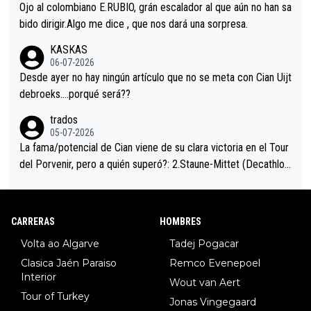
mano de una manera muy fraternal, más allá de los típicos toqu
Ojo al colombiano E.RUBIO, grán escalador al que aún no han sa
es en el hombro con que saludaba a Vingegard. Ahí hubo una in
bido dirigir.Algo me dice , que nos dará una sorpresa.
trahistoria que nunca sabremos. Quién mucho abarca poco apri
KASKAS
eta, a ver si por querer poner a Del Toro con calzador en posi
06-07-2026
ción de podio UAE y Pojacar se van complicar el tour.
Desde ayer no hay ningún artículo que no se meta con Cian Uijt
debroeks….porqué será??
trados
05-07-2026
La fama/potencial de Cian viene de su clara victoria en el Tour
del Porvenir, pero a quién superó?: 2.Staune-Mittet (Decathlon,
34º en el pasado Giro), 3.Hessmann (sí, Hessmann...), 4.Ryan (E
DF), 5.Piganzoli (Visma), 6.Fancellu (Ukyo), 7.Wilksch (Tudor),
8.Lenny Martinez (Bahrein), 9. Van Belle (Visma), 10. Vacek (Li
CARRERAS
HOMBRES
dl). A tiempo vista se obtiene mucha información...
Volta ao Algarve
Tadej Pogacar
Clasica Jaén Paraiso
Remco Evenepoel
Interior
Wout van Aert
Tour of Turkey
Jonas Vingegaard