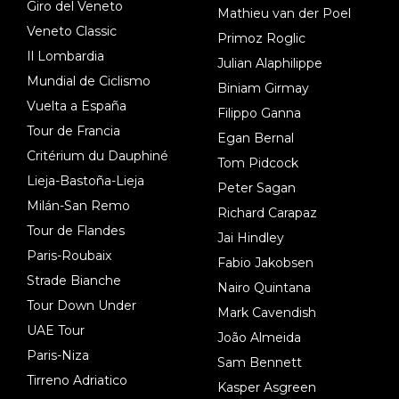
Giro del Veneto
Mathieu van der Poel
Veneto Classic
Primoz Roglic
Il Lombardia
Julian Alaphilippe
Mundial de Ciclismo
Biniam Girmay
Vuelta a España
Filippo Ganna
Tour de Francia
Egan Bernal
Critérium du Dauphiné
Tom Pidcock
Lieja-Bastoña-Lieja
Peter Sagan
Milán-San Remo
Richard Carapaz
Tour de Flandes
Jai Hindley
Paris-Roubaix
Fabio Jakobsen
Strade Bianche
Nairo Quintana
Tour Down Under
Mark Cavendish
UAE Tour
João Almeida
Paris-Niza
Sam Bennett
Tirreno Adriatico
Kasper Asgreen