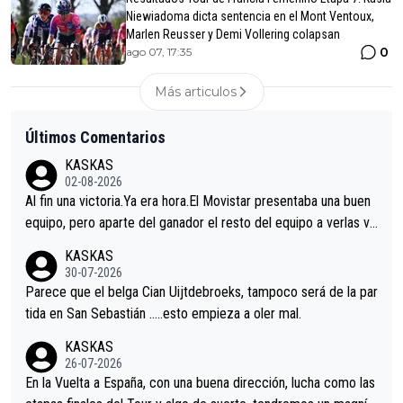
Niewiadoma dicta sentencia en el Mont Ventoux,
Marlen Reusser y Demi Vollering colapsan
0
ago 07, 17:35
Más articulos
Últimos Comentarios
KASKAS
02-08-2026
Al fin una victoria.Ya era hora.El Movistar presentaba una buen
equipo, pero aparte del ganador el resto del equipo a verlas ve
nir.Repito aqui falta algo , y no es precisamente los corredore
KASKAS
s.La única buena noticia es la mejoría de Enric Más en San Seb
30-07-2026
astian.Si en la Vuelta a Burgos sigue la mejoría, podríamos ten
Parece que el belga Cian Uijtdebroeks, tampoco será de la par
er alguna sorpresa en la Vuelta.Ojalá.
tida en San Sebastián …..esto empieza a oler mal.
KASKAS
26-07-2026
En la Vuelta a España, con una buena dirección, lucha como las