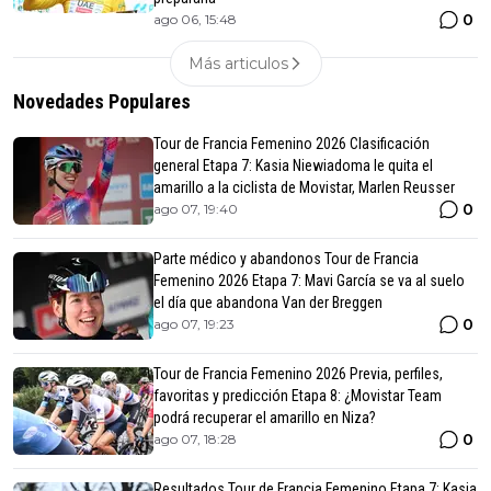
0
ago 06, 15:48
Más articulos
Novedades Populares
Tour de Francia Femenino 2026 Clasificación
general Etapa 7: Kasia Niewiadoma le quita el
amarillo a la ciclista de Movistar, Marlen Reusser
0
ago 07, 19:40
Parte médico y abandonos Tour de Francia
Femenino 2026 Etapa 7: Mavi García se va al suelo
el día que abandona Van der Breggen
0
ago 07, 19:23
Tour de Francia Femenino 2026 Previa, perfiles,
favoritas y predicción Etapa 8: ¿Movistar Team
podrá recuperar el amarillo en Niza?
0
ago 07, 18:28
Resultados Tour de Francia Femenino Etapa 7: Kasia