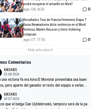
podrá recuperar el amarillo en Niza?
0
ago 08, 8:35
Resultados Tour de Francia Femenino Etapa 7:
Kasia Niewiadoma dicta sentencia en el Mont
Ventoux, Marlen Reusser y Demi Vollering
colapsan
0
ago 07, 17:35
Más articulos
imos Comentarios
KASKAS
02-08-2026
in una victoria.Ya era hora.El Movistar presentaba una buen
po, pero aparte del ganador el resto del equipo a verlas v
.Repito aqui falta algo , y no es precisamente los corredor
KASKAS
a única buena noticia es la mejoría de Enric Más en San S
30-07-2026
tian.Si en la Vuelta a Burgos sigue la mejoría, podríamos t
ce que el belga Cian Uijtdebroeks, tampoco será de la pa
 alguna sorpresa en la Vuelta.Ojalá.