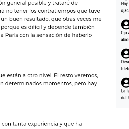
en l
ón general posible y trataré de
Hay 
rá no tener los contratiempos que tuve
ojac
ojac
r un buen resultado, que otras veces me
casi
 porque es difícil y depende también
la m
Ojo 
r a París con la sensación de haberlo
oque
na i
o ap
n po
Desde
tdeb
están a otro nivel. El resto veremos,
 en determinados momentos, pero hay
La f
del 
n, 3
n (E
or),
n con tanta experiencia y que ha
k (L