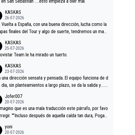
a en San Sebastián …..esto empieza a oler mal.
KASKAS
26-07-2026
a Vuelta a España, con una buena dirección, lucha como la
apas finales del Tour y algo de suerte, tendremos un magn
o resultado.Acepto apuestas………Suerte
KASKAS
25-07-2026
ovistar Team le ha mirado un tuerto.
KASKAS
23-07-2026
a una dirección sensata y pensada..El equipo funciona de d
n dia, sin planteamientos a largo plazo, se da la salida y…..v
os qué pasa.Hecho de menos esos directores , Langaric
Jofer007
inguez, Velez etc etc.Me da pena vivir estos momentos t
20-07-2026
istes sin victorias.
magino que es una mala traducción este párrafo, por favo
orregir. ""Incluso después de aquella caída tan dura, Pogac
olvió a atacarle en un descenso durante el Giro y Vingegaa
yoni
ermaneció pegado a su rueda. Parecía increíble la forma
20-07-2026