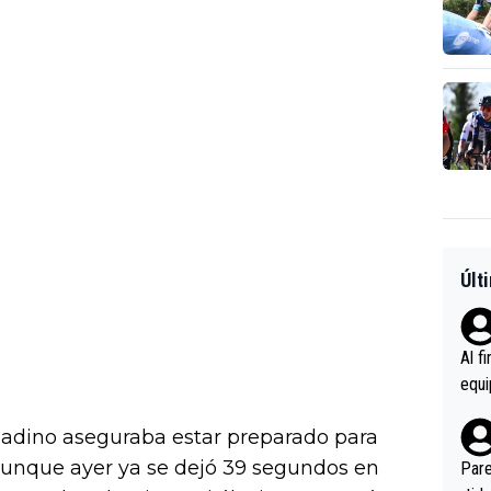
Últ
Al f
equi
enir
nadino aseguraba estar preparado para
es.L
ebas
 aunque ayer ya se dejó 39 segundos en
Pare
ener