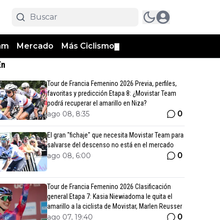
am
Mercado
Más Ciclismo
▼
En
Tour de Francia Femenino 2026 Previa, perfiles,
favoritas y predicción Etapa 8: ¿Movistar Team
podrá recuperar el amarillo en Niza?
0
ago 08, 8:35
El gran "fichaje" que necesita Movistar Team para
salvarse del descenso no está en el mercado
0
ago 08, 6:00
Tour de Francia Femenino 2026 Clasificación
general Etapa 7: Kasia Niewiadoma le quita el
amarillo a la ciclista de Movistar, Marlen Reusser
0
ago 07, 19:40