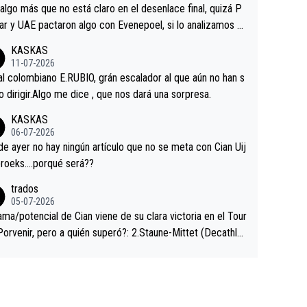
a que era capaz de controlar el miedo", recordó."
algo más que no está claro en el desenlace final, quizá P
ar y UAE pactaron algo con Evenepoel, si lo analizamos P
ar no sprintó a tope y de hecho los últimos metros entra
KASKAS
 sin pedalear, luego está el saludo con Evenepoel dándose
11-07-2026
ano de una manera muy fraternal, más allá de los típicos t
al colombiano E.RUBIO, grán escalador al que aún no han s
s en el hombro con que saludaba a Vingegard. Ahí hubo u
abido dirigir.Algo me dice , que nos dará una sorpresa.
ntrahistoria que nunca sabremos. Quién mucho abarca poc
KASKAS
rieta, a ver si por querer poner a Del Toro con calzador e
06-07-2026
sición de podio UAE y Pojacar se van complicar el tour.
 ayer no hay ningún artículo que no se meta con Cian Uij
roeks….porqué será??
trados
05-07-2026
ama/potencial de Cian viene de su clara victoria en el Tour
Porvenir, pero a quién superó?: 2.Staune-Mittet (Decathlo
4º en el pasado Giro), 3.Hessmann (sí, Hessmann...), 4.Rya
DF), 5.Piganzoli (Visma), 6.Fancellu (Ukyo), 7.Wilksch (Tud
 8.Lenny Martinez (Bahrein), 9. Van Belle (Visma), 10. Vace
idl). A tiempo vista se obtiene mucha información...