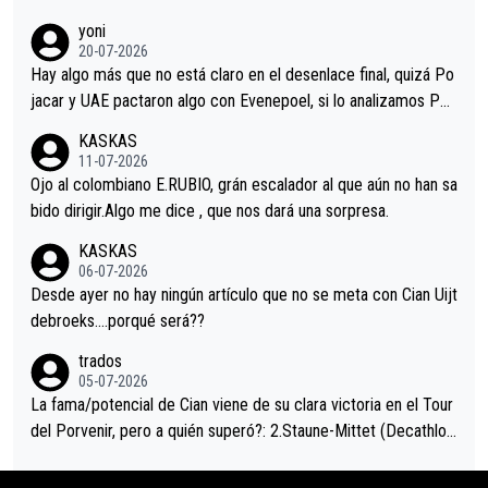
r volvió a atacarle en un descenso durante el Giro y Vingegaard
yoni
permaneció pegado a su rueda. Parecía increíble la forma en l
20-07-2026
a que era capaz de controlar el miedo", recordó."
Hay algo más que no está claro en el desenlace final, quizá Po
jacar y UAE pactaron algo con Evenepoel, si lo analizamos Poj
acar no sprintó a tope y de hecho los últimos metros entra cas
KASKAS
i sin pedalear, luego está el saludo con Evenepoel dándose la
11-07-2026
mano de una manera muy fraternal, más allá de los típicos toqu
Ojo al colombiano E.RUBIO, grán escalador al que aún no han sa
es en el hombro con que saludaba a Vingegard. Ahí hubo una in
bido dirigir.Algo me dice , que nos dará una sorpresa.
trahistoria que nunca sabremos. Quién mucho abarca poco apri
KASKAS
eta, a ver si por querer poner a Del Toro con calzador en posi
06-07-2026
ción de podio UAE y Pojacar se van complicar el tour.
Desde ayer no hay ningún artículo que no se meta con Cian Uijt
debroeks….porqué será??
trados
05-07-2026
La fama/potencial de Cian viene de su clara victoria en el Tour
del Porvenir, pero a quién superó?: 2.Staune-Mittet (Decathlon,
34º en el pasado Giro), 3.Hessmann (sí, Hessmann...), 4.Ryan (E
DF), 5.Piganzoli (Visma), 6.Fancellu (Ukyo), 7.Wilksch (Tudor),