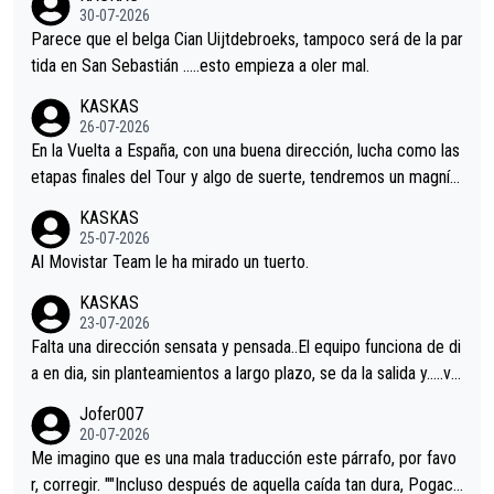
s.La única buena noticia es la mejoría de Enric Más en San Seb
30-07-2026
astian.Si en la Vuelta a Burgos sigue la mejoría, podríamos ten
Parece que el belga Cian Uijtdebroeks, tampoco será de la par
er alguna sorpresa en la Vuelta.Ojalá.
tida en San Sebastián …..esto empieza a oler mal.
KASKAS
26-07-2026
En la Vuelta a España, con una buena dirección, lucha como las
etapas finales del Tour y algo de suerte, tendremos un magnífi
co resultado.Acepto apuestas………Suerte
KASKAS
25-07-2026
Al Movistar Team le ha mirado un tuerto.
KASKAS
23-07-2026
Falta una dirección sensata y pensada..El equipo funciona de di
a en dia, sin planteamientos a largo plazo, se da la salida y…..ve
remos qué pasa.Hecho de menos esos directores , Langarica,
Jofer007
Minguez, Velez etc etc.Me da pena vivir estos momentos tan
20-07-2026
tristes sin victorias.
Me imagino que es una mala traducción este párrafo, por favo
r, corregir. ""Incluso después de aquella caída tan dura, Pogaca