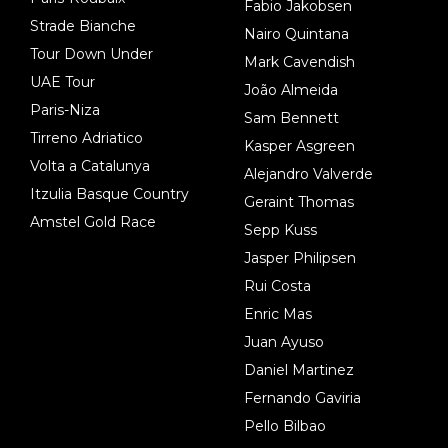
Fabio Jakobsen
Strade Bianche
Nairo Quintana
Tour Down Under
Mark Cavendish
UAE Tour
João Almeida
Paris-Niza
Sam Bennett
Tirreno Adriatico
Kasper Asgreen
Volta a Catalunya
Alejandro Valverde
Itzulia Basque Country
Geraint Thomas
Amstel Gold Race
Sepp Kuss
Jasper Philipsen
Rui Costa
Enric Mas
Juan Ayuso
Daniel Martinez
Fernando Gaviria
Pello Bilbao