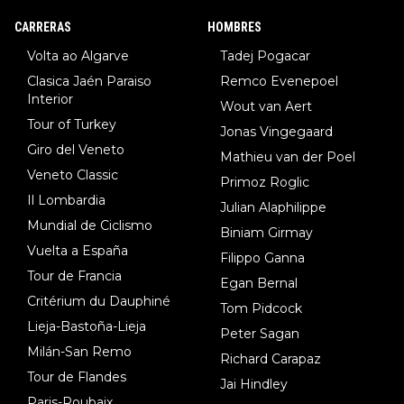
8.Lenny Martinez (Bahrein), 9. Van Belle (Visma), 10. Vacek (Li
CARRERAS
HOMBRES
dl). A tiempo vista se obtiene mucha información...
Volta ao Algarve
Tadej Pogacar
Clasica Jaén Paraiso
Remco Evenepoel
Interior
Wout van Aert
Tour of Turkey
Jonas Vingegaard
Giro del Veneto
Mathieu van der Poel
Veneto Classic
Primoz Roglic
Il Lombardia
Julian Alaphilippe
Mundial de Ciclismo
Biniam Girmay
Vuelta a España
Filippo Ganna
Tour de Francia
Egan Bernal
Critérium du Dauphiné
Tom Pidcock
Lieja-Bastoña-Lieja
Peter Sagan
Milán-San Remo
Richard Carapaz
Tour de Flandes
Jai Hindley
Paris-Roubaix