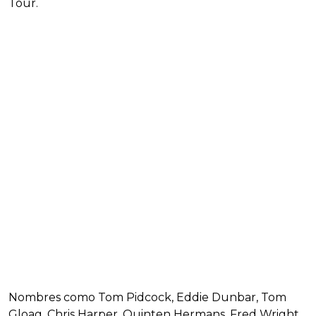
Tour.
Nombres como Tom Pidcock, Eddie Dunbar, Tom
Gloag, Chris Harper, Quinten Hermans, Fred Wright