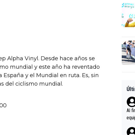
ep Alpha Vinyl. Desde hace años se
lismo mundial y este año ha reventado
a España y el Mundial en ruta. Es, sin
as del ciclismo mundial.
Últ
000
Al f
equi
enir
es.L