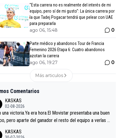
"Esta carrera no es realmente del interés de mi
equipo, pero sí de mi gusto": La única carrera por
la que Tadej Pogacar tendrá que pelear con UAE
para prepararla
0
ago 06, 15:48
Parte médico y abandonos Tour de Francia
Femenino 2026 Etapa 6: Cuatro abandonos
azotan la carrera
0
ago 06, 19:27
Más articulos
imos Comentarios
KASKAS
02-08-2026
in una victoria.Ya era hora.El Movistar presentaba una buen
po, pero aparte del ganador el resto del equipo a verlas v
.Repito aqui falta algo , y no es precisamente los corredor
KASKAS
a única buena noticia es la mejoría de Enric Más en San S
30-07-2026