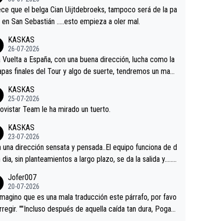
tian.Si en la Vuelta a Burgos sigue la mejoría, podríamos t
ce que el belga Cian Uijtdebroeks, tampoco será de la pa
 alguna sorpresa en la Vuelta.Ojalá.
a en San Sebastián …..esto empieza a oler mal.
KASKAS
26-07-2026
a Vuelta a España, con una buena dirección, lucha como la
apas finales del Tour y algo de suerte, tendremos un magn
o resultado.Acepto apuestas………Suerte
KASKAS
25-07-2026
ovistar Team le ha mirado un tuerto.
KASKAS
23-07-2026
a una dirección sensata y pensada..El equipo funciona de d
n dia, sin planteamientos a largo plazo, se da la salida y…..v
os qué pasa.Hecho de menos esos directores , Langaric
Jofer007
inguez, Velez etc etc.Me da pena vivir estos momentos t
20-07-2026
istes sin victorias.
magino que es una mala traducción este párrafo, por favo
orregir. ""Incluso después de aquella caída tan dura, Pogac
olvió a atacarle en un descenso durante el Giro y Vingegaa