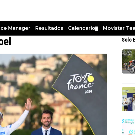
nce Manager
Resultados
Calendario
Movistar Te
▼
oel
Solo 