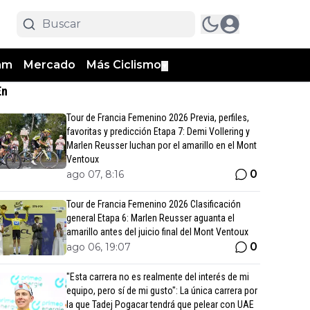
am
Mercado
Más Ciclismo
▼
En
Tour de Francia Femenino 2026 Previa, perfiles,
favoritas y predicción Etapa 7: Demi Vollering y
Marlen Reusser luchan por el amarillo en el Mont
Ventoux
0
ago 07, 8:16
Tour de Francia Femenino 2026 Clasificación
general Etapa 6: Marlen Reusser aguanta el
amarillo antes del juicio final del Mont Ventoux
0
ago 06, 19:07
"Esta carrera no es realmente del interés de mi
equipo, pero sí de mi gusto": La única carrera por
la que Tadej Pogacar tendrá que pelear con UAE