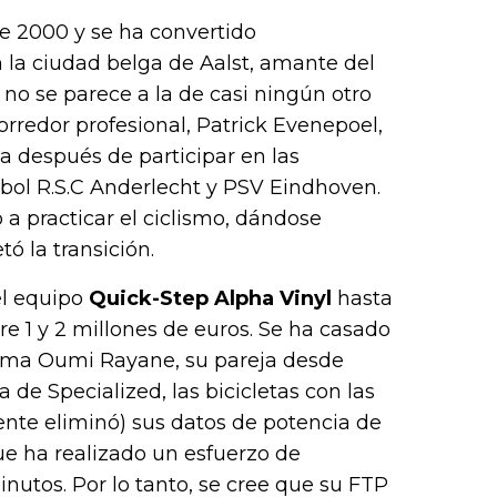
or),
e 2000 y se ha convertido
k (L
 la ciudad belga de Aalst, amante del
e no se parece a la de casi ningún otro
orredor profesional, Patrick Evenepoel,
sta después de participar en las
útbol R.S.C Anderlecht y PSV Eindhoven.
 a practicar el ciclismo, dándose
ó la transición.
el equipo
Quick-Step Alpha Vinyl
hasta
re 1 y 2 millones de euros. Se ha casado
ima Oumi Rayane, su pareja desde
e Specialized, las bicicletas con las
ente eliminó) sus datos de potencia de
ue ha realizado un esfuerzo de
tos. Por lo tanto, se cree que su FTP