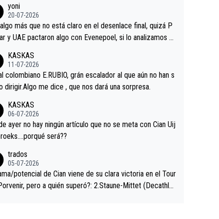
yoni
ermaneció pegado a su rueda. Parecía increíble la forma
20-07-2026
a que era capaz de controlar el miedo", recordó."
algo más que no está claro en el desenlace final, quizá P
ar y UAE pactaron algo con Evenepoel, si lo analizamos P
ar no sprintó a tope y de hecho los últimos metros entra
KASKAS
 sin pedalear, luego está el saludo con Evenepoel dándose
11-07-2026
ano de una manera muy fraternal, más allá de los típicos t
al colombiano E.RUBIO, grán escalador al que aún no han s
s en el hombro con que saludaba a Vingegard. Ahí hubo u
abido dirigir.Algo me dice , que nos dará una sorpresa.
ntrahistoria que nunca sabremos. Quién mucho abarca poc
KASKAS
rieta, a ver si por querer poner a Del Toro con calzador e
06-07-2026
sición de podio UAE y Pojacar se van complicar el tour.
 ayer no hay ningún artículo que no se meta con Cian Uij
roeks….porqué será??
trados
05-07-2026
ama/potencial de Cian viene de su clara victoria en el Tour
Porvenir, pero a quién superó?: 2.Staune-Mittet (Decathlo
4º en el pasado Giro), 3.Hessmann (sí, Hessmann...), 4.Rya
DF), 5.Piganzoli (Visma), 6.Fancellu (Ukyo), 7.Wilksch (Tud