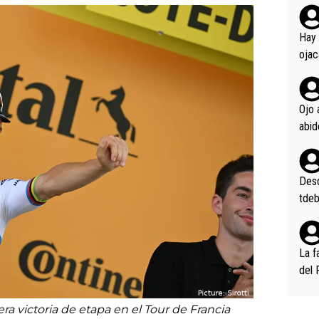
rd p
en l
Hay 
ojac
ojac
casi
la m
Ojo 
oque
na i
o ap
n po
Desde
tdeb
La f
del 
n, 3
n (E
a victoria de etapa en el Tour de Francia