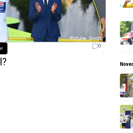
0
e!
l?
Noved