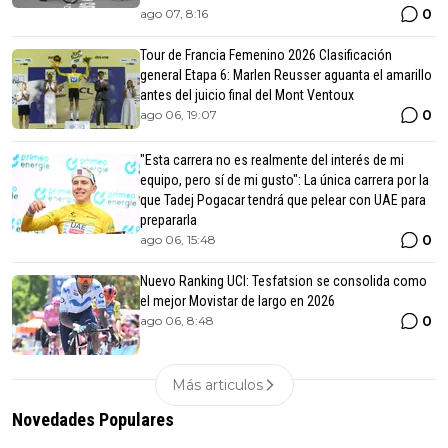
0
ago 07, 8:16
Tour de Francia Femenino 2026 Clasificación
general Etapa 6: Marlen Reusser aguanta el amarillo
antes del juicio final del Mont Ventoux
0
ago 06, 19:07
"Esta carrera no es realmente del interés de mi
equipo, pero sí de mi gusto": La única carrera por la
que Tadej Pogacar tendrá que pelear con UAE para
prepararla
0
ago 06, 15:48
Nuevo Ranking UCI: Tesfatsion se consolida como
el mejor Movistar de largo en 2026
0
ago 06, 8:48
Más articulos
Novedades Populares