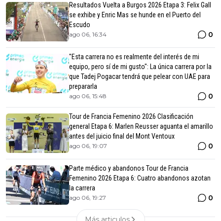
Resultados Vuelta a Burgos 2026 Etapa 3: Felix Gall
se exhibe y Enric Mas se hunde en el Puerto del
Escudo
0
ago 06, 16:34
"Esta carrera no es realmente del interés de mi
equipo, pero sí de mi gusto": La única carrera por la
que Tadej Pogacar tendrá que pelear con UAE para
prepararla
0
ago 06, 15:48
Tour de Francia Femenino 2026 Clasificación
general Etapa 6: Marlen Reusser aguanta el amarillo
antes del juicio final del Mont Ventoux
0
ago 06, 19:07
Parte médico y abandonos Tour de Francia
Femenino 2026 Etapa 6: Cuatro abandonos azotan
la carrera
0
ago 06, 19:27
Más articulos