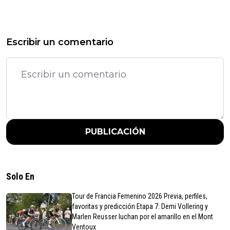
Escribir un comentario
PUBLICACIÓN
Solo En
Tour de Francia Femenino 2026 Previa, perfiles,
favoritas y predicción Etapa 7: Demi Vollering y
Marlen Reusser luchan por el amarillo en el Mont
Ventoux