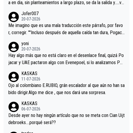
a en dia, sin planteamientos a largo plazo, se da la salida y…..ve
remos qué pasa.Hecho de menos esos directores , Langarica,
Jofer007
Minguez, Velez etc etc.Me da pena vivir estos momentos tan
20-07-2026
tristes sin victorias.
Me imagino que es una mala traducción este párrafo, por favo
r, corregir. ""Incluso después de aquella caída tan dura, Pogaca
r volvió a atacarle en un descenso durante el Giro y Vingegaard
yoni
permaneció pegado a su rueda. Parecía increíble la forma en l
20-07-2026
a que era capaz de controlar el miedo", recordó."
Hay algo más que no está claro en el desenlace final, quizá Po
jacar y UAE pactaron algo con Evenepoel, si lo analizamos Poj
acar no sprintó a tope y de hecho los últimos metros entra cas
KASKAS
i sin pedalear, luego está el saludo con Evenepoel dándose la
11-07-2026
mano de una manera muy fraternal, más allá de los típicos toqu
Ojo al colombiano E.RUBIO, grán escalador al que aún no han sa
es en el hombro con que saludaba a Vingegard. Ahí hubo una in
bido dirigir.Algo me dice , que nos dará una sorpresa.
trahistoria que nunca sabremos. Quién mucho abarca poco apri
KASKAS
eta, a ver si por querer poner a Del Toro con calzador en posi
06-07-2026
ción de podio UAE y Pojacar se van complicar el tour.
Desde ayer no hay ningún artículo que no se meta con Cian Uijt
debroeks….porqué será??