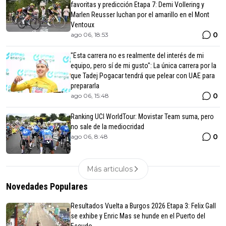
favoritas y predicción Etapa 7: Demi Vollering y
Marlen Reusser luchan por el amarillo en el Mont
Ventoux
0
ago 06, 18:53
"Esta carrera no es realmente del interés de mi
equipo, pero sí de mi gusto": La única carrera por la
que Tadej Pogacar tendrá que pelear con UAE para
prepararla
0
ago 06, 15:48
Ranking UCI WorldTour: Movistar Team suma, pero
no sale de la mediocridad
0
ago 06, 8:48
Más articulos
Novedades Populares
Resultados Vuelta a Burgos 2026 Etapa 3: Felix Gall
se exhibe y Enric Mas se hunde en el Puerto del