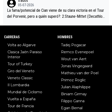
trados
05-07-2026
La fama/potencial de Cian viene de su clara victoria en el Tour
del Porvenir, pero a quién superó?: 2.Staune-Mittet (Decathlon,
34º en el pasado Giro), 3.Hessmann (sí, Hessmann...), 4.Ryan (E
DF), 5.Piganzoli (Visma), 6.Fancellu (Ukyo), 7.Wilksch (Tudor),
8.Lenny Martinez (Bahrein), 9. Van Belle (Visma), 10. Vacek (Li
CARRERAS
HOMBRES
dl). A tiempo vista se obtiene mucha información...
Volta ao Algarve
Tadej Pogacar
Clasica Jaén Paraiso
Remco Evenepoel
Interior
Wout van Aert
Tour of Turkey
Jonas Vingegaard
Giro del Veneto
Mathieu van der Poel
Veneto Classic
Primoz Roglic
Il Lombardia
Julian Alaphilippe
Mundial de Ciclismo
Biniam Girmay
Vuelta a España
Filippo Ganna
Tour de Francia
Egan Bernal