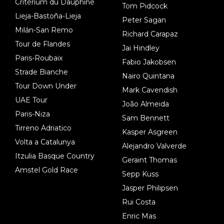
Critérium du Dauphiné
Tom Pidcock
Lieja-Bastoña-Lieja
Peter Sagan
Milán-San Remo
Richard Carapaz
Tour de Flandes
Jai Hindley
Paris-Roubaix
Fabio Jakobsen
Strade Bianche
Nairo Quintana
Tour Down Under
Mark Cavendish
UAE Tour
João Almeida
Paris-Niza
Sam Bennett
Tirreno Adriatico
Kasper Asgreen
Volta a Catalunya
Alejandro Valverde
Itzulia Basque Country
Geraint Thomas
Amstel Gold Race
Sepp Kuss
Jasper Philipsen
Rui Costa
Enric Mas