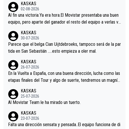
KASKAS
02-08-2026
Al fin una victoria.Ya era hora.El Movistar presentaba una buen
equipo, pero aparte del ganador el resto del equipo a verlas ve
nir.Repito aqui falta algo , y no es precisamente los corredore
KASKAS
s.La única buena noticia es la mejoría de Enric Más en San Seb
30-07-2026
astian.Si en la Vuelta a Burgos sigue la mejoría, podríamos ten
Parece que el belga Cian Uijtdebroeks, tampoco será de la par
er alguna sorpresa en la Vuelta.Ojalá.
tida en San Sebastián …..esto empieza a oler mal.
KASKAS
26-07-2026
En la Vuelta a España, con una buena dirección, lucha como las
etapas finales del Tour y algo de suerte, tendremos un magnífi
co resultado.Acepto apuestas………Suerte
KASKAS
25-07-2026
Al Movistar Team le ha mirado un tuerto.
KASKAS
23-07-2026
Falta una dirección sensata y pensada..El equipo funciona de di