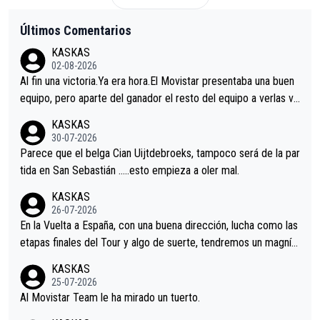
Últimos Comentarios
KASKAS
02-08-2026
Al fin una victoria.Ya era hora.El Movistar presentaba una buen
equipo, pero aparte del ganador el resto del equipo a verlas ve
nir.Repito aqui falta algo , y no es precisamente los corredore
KASKAS
s.La única buena noticia es la mejoría de Enric Más en San Seb
30-07-2026
astian.Si en la Vuelta a Burgos sigue la mejoría, podríamos ten
Parece que el belga Cian Uijtdebroeks, tampoco será de la par
er alguna sorpresa en la Vuelta.Ojalá.
tida en San Sebastián …..esto empieza a oler mal.
KASKAS
26-07-2026
En la Vuelta a España, con una buena dirección, lucha como las
etapas finales del Tour y algo de suerte, tendremos un magnífi
co resultado.Acepto apuestas………Suerte
KASKAS
25-07-2026
Al Movistar Team le ha mirado un tuerto.