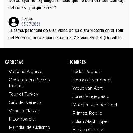
Desde ayer no hay ningún artículo que no se meta con Cian Uijt
debroeks….porqué será??
trados
05-07-2026
La fama/potencial de Cian viene de su clara victoria en el Tour
del Porvenir, pero a quién superó?: 2.Staune-Mittet (Decathlon,
34º en el pasado Giro), 3.Hessmann (sí, Hessmann...), 4.Ryan (E
DF), 5.Piganzoli (Visma), 6.Fancellu (Ukyo), 7.Wilksch (Tudor),
8.Lenny Martinez (Bahrein), 9. Van Belle (Visma), 10. Vacek (Li
CARRERAS
HOMBRES
dl). A tiempo vista se obtiene mucha información...
Volta ao Algarve
Tadej Pogacar
Clasica Jaén Paraiso
Remco Evenepoel
Interior
Wout van Aert
Tour of Turkey
Jonas Vingegaard
Giro del Veneto
Mathieu van der Poel
Veneto Classic
Primoz Roglic
Il Lombardia
Julian Alaphilippe
Mundial de Ciclismo
Biniam Girmay