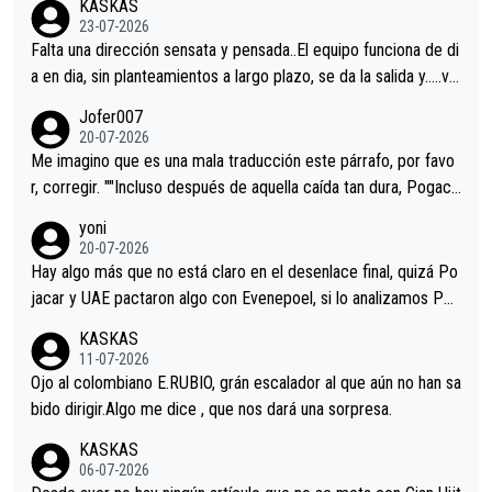
KASKAS
23-07-2026
Falta una dirección sensata y pensada..El equipo funciona de di
a en dia, sin planteamientos a largo plazo, se da la salida y…..ve
remos qué pasa.Hecho de menos esos directores , Langarica,
Jofer007
Minguez, Velez etc etc.Me da pena vivir estos momentos tan
20-07-2026
tristes sin victorias.
Me imagino que es una mala traducción este párrafo, por favo
r, corregir. ""Incluso después de aquella caída tan dura, Pogaca
r volvió a atacarle en un descenso durante el Giro y Vingegaard
yoni
permaneció pegado a su rueda. Parecía increíble la forma en l
20-07-2026
a que era capaz de controlar el miedo", recordó."
Hay algo más que no está claro en el desenlace final, quizá Po
jacar y UAE pactaron algo con Evenepoel, si lo analizamos Poj
acar no sprintó a tope y de hecho los últimos metros entra cas
KASKAS
i sin pedalear, luego está el saludo con Evenepoel dándose la
11-07-2026
mano de una manera muy fraternal, más allá de los típicos toqu
Ojo al colombiano E.RUBIO, grán escalador al que aún no han sa
es en el hombro con que saludaba a Vingegard. Ahí hubo una in
bido dirigir.Algo me dice , que nos dará una sorpresa.
trahistoria que nunca sabremos. Quién mucho abarca poco apri
KASKAS
eta, a ver si por querer poner a Del Toro con calzador en posi
06-07-2026
ción de podio UAE y Pojacar se van complicar el tour.