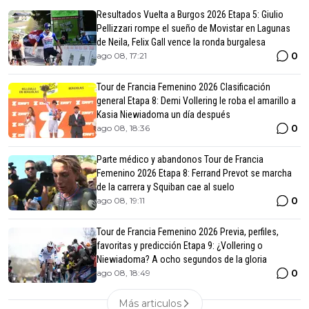
Resultados Vuelta a Burgos 2026 Etapa 5: Giulio
Pellizzari rompe el sueño de Movistar en Lagunas
de Neila, Felix Gall vence la ronda burgalesa
0
ago 08, 17:21
Tour de Francia Femenino 2026 Clasificación
general Etapa 8: Demi Vollering le roba el amarillo a
Kasia Niewiadoma un día después
0
ago 08, 18:36
Parte médico y abandonos Tour de Francia
Femenino 2026 Etapa 8: Ferrand Prevot se marcha
de la carrera y Squiban cae al suelo
0
ago 08, 19:11
Tour de Francia Femenino 2026 Previa, perfiles,
favoritas y predicción Etapa 9: ¿Vollering o
Niewiadoma? A ocho segundos de la gloria
0
ago 08, 18:49
Más articulos