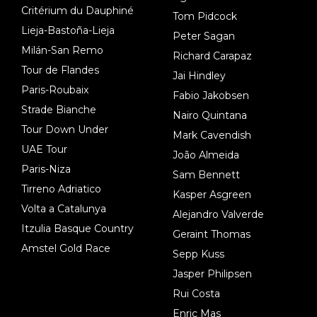
Critérium du Dauphiné
Tom Pidcock
Lieja-Bastoña-Lieja
Peter Sagan
Milán-San Remo
Richard Carapaz
Tour de Flandes
Jai Hindley
Paris-Roubaix
Fabio Jakobsen
Strade Bianche
Nairo Quintana
Tour Down Under
Mark Cavendish
UAE Tour
João Almeida
Paris-Niza
Sam Bennett
Tirreno Adriatico
Kasper Asgreen
Volta a Catalunya
Alejandro Valverde
Itzulia Basque Country
Geraint Thomas
Amstel Gold Race
Sepp Kuss
Jasper Philipsen
Rui Costa
Enric Mas