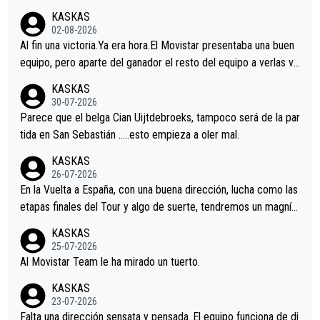
KASKAS
02-08-2026
Al fin una victoria.Ya era hora.El Movistar presentaba una buen
equipo, pero aparte del ganador el resto del equipo a verlas ve
nir.Repito aqui falta algo , y no es precisamente los corredore
KASKAS
s.La única buena noticia es la mejoría de Enric Más en San Seb
30-07-2026
astian.Si en la Vuelta a Burgos sigue la mejoría, podríamos ten
Parece que el belga Cian Uijtdebroeks, tampoco será de la par
er alguna sorpresa en la Vuelta.Ojalá.
tida en San Sebastián …..esto empieza a oler mal.
KASKAS
26-07-2026
En la Vuelta a España, con una buena dirección, lucha como las
etapas finales del Tour y algo de suerte, tendremos un magnífi
co resultado.Acepto apuestas………Suerte
KASKAS
25-07-2026
Al Movistar Team le ha mirado un tuerto.
KASKAS
23-07-2026
Falta una dirección sensata y pensada..El equipo funciona de di