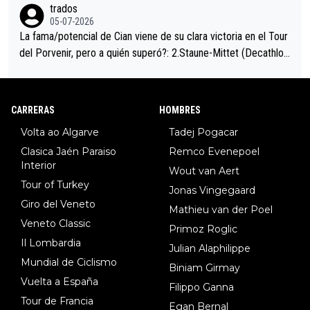
trados
05-07-2026
La fama/potencial de Cian viene de su clara victoria en el Tour
del Porvenir, pero a quién superó?: 2.Staune-Mittet (Decathlon,
34º en el pasado Giro), 3.Hessmann (sí, Hessmann...), 4.Ryan (E
DF), 5.Piganzoli (Visma), 6.Fancellu (Ukyo), 7.Wilksch (Tudor),
8.Lenny Martinez (Bahrein), 9. Van Belle (Visma), 10. Vacek (Li
CARRERAS
HOMBRES
dl). A tiempo vista se obtiene mucha información...
Volta ao Algarve
Tadej Pogacar
Clasica Jaén Paraiso
Remco Evenepoel
Interior
Wout van Aert
Tour of Turkey
Jonas Vingegaard
Giro del Veneto
Mathieu van der Poel
Veneto Classic
Primoz Roglic
Il Lombardia
Julian Alaphilippe
Mundial de Ciclismo
Biniam Girmay
Vuelta a España
Filippo Ganna
Tour de Francia
Egan Bernal