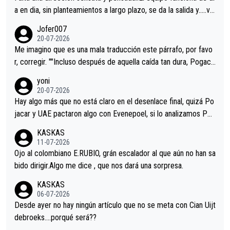
a en dia, sin planteamientos a largo plazo, se da la salida y…..ve
remos qué pasa.Hecho de menos esos directores , Langarica,
Jofer007
Minguez, Velez etc etc.Me da pena vivir estos momentos tan
20-07-2026
tristes sin victorias.
Me imagino que es una mala traducción este párrafo, por favo
r, corregir. ""Incluso después de aquella caída tan dura, Pogaca
r volvió a atacarle en un descenso durante el Giro y Vingegaard
yoni
permaneció pegado a su rueda. Parecía increíble la forma en l
20-07-2026
a que era capaz de controlar el miedo", recordó."
Hay algo más que no está claro en el desenlace final, quizá Po
jacar y UAE pactaron algo con Evenepoel, si lo analizamos Poj
acar no sprintó a tope y de hecho los últimos metros entra cas
KASKAS
i sin pedalear, luego está el saludo con Evenepoel dándose la
11-07-2026
mano de una manera muy fraternal, más allá de los típicos toqu
Ojo al colombiano E.RUBIO, grán escalador al que aún no han sa
es en el hombro con que saludaba a Vingegard. Ahí hubo una in
bido dirigir.Algo me dice , que nos dará una sorpresa.
trahistoria que nunca sabremos. Quién mucho abarca poco apri
KASKAS
eta, a ver si por querer poner a Del Toro con calzador en posi
06-07-2026
ción de podio UAE y Pojacar se van complicar el tour.
Desde ayer no hay ningún artículo que no se meta con Cian Uijt
debroeks….porqué será??