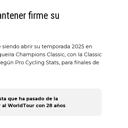
or),
k (L
ntener firme su
e siendo abrir su temporada 2025 en
gueira Champions Classic, con la Classic
gún Pro Cycling Stats, para finales de
lista que ha pasado de la
ar al WorldTour con 28 años