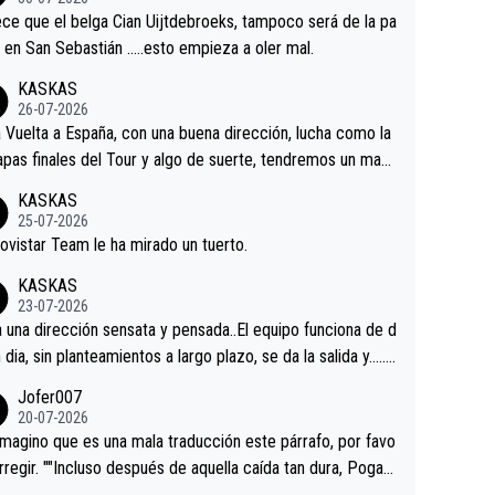
tian.Si en la Vuelta a Burgos sigue la mejoría, podríamos t
ce que el belga Cian Uijtdebroeks, tampoco será de la pa
 alguna sorpresa en la Vuelta.Ojalá.
a en San Sebastián …..esto empieza a oler mal.
KASKAS
26-07-2026
a Vuelta a España, con una buena dirección, lucha como la
apas finales del Tour y algo de suerte, tendremos un magn
o resultado.Acepto apuestas………Suerte
KASKAS
25-07-2026
ovistar Team le ha mirado un tuerto.
KASKAS
23-07-2026
a una dirección sensata y pensada..El equipo funciona de d
n dia, sin planteamientos a largo plazo, se da la salida y…..v
os qué pasa.Hecho de menos esos directores , Langaric
Jofer007
inguez, Velez etc etc.Me da pena vivir estos momentos t
20-07-2026
istes sin victorias.
magino que es una mala traducción este párrafo, por favo
orregir. ""Incluso después de aquella caída tan dura, Pogac
olvió a atacarle en un descenso durante el Giro y Vingegaa