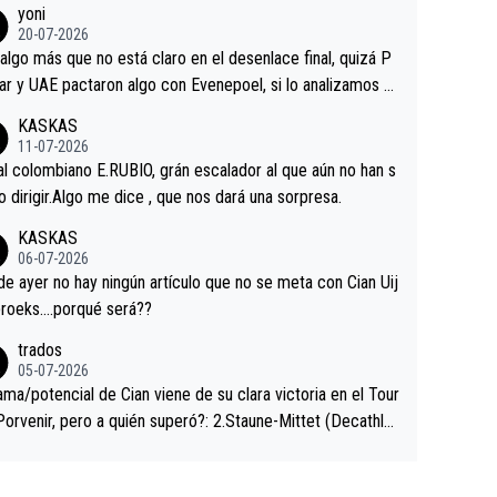
yoni
ermaneció pegado a su rueda. Parecía increíble la forma
20-07-2026
a que era capaz de controlar el miedo", recordó."
algo más que no está claro en el desenlace final, quizá P
ar y UAE pactaron algo con Evenepoel, si lo analizamos P
ar no sprintó a tope y de hecho los últimos metros entra
KASKAS
 sin pedalear, luego está el saludo con Evenepoel dándose
11-07-2026
ano de una manera muy fraternal, más allá de los típicos t
al colombiano E.RUBIO, grán escalador al que aún no han s
s en el hombro con que saludaba a Vingegard. Ahí hubo u
abido dirigir.Algo me dice , que nos dará una sorpresa.
ntrahistoria que nunca sabremos. Quién mucho abarca poc
KASKAS
rieta, a ver si por querer poner a Del Toro con calzador e
06-07-2026
sición de podio UAE y Pojacar se van complicar el tour.
 ayer no hay ningún artículo que no se meta con Cian Uij
roeks….porqué será??
trados
05-07-2026
ama/potencial de Cian viene de su clara victoria en el Tour
Porvenir, pero a quién superó?: 2.Staune-Mittet (Decathlo
4º en el pasado Giro), 3.Hessmann (sí, Hessmann...), 4.Rya
DF), 5.Piganzoli (Visma), 6.Fancellu (Ukyo), 7.Wilksch (Tud