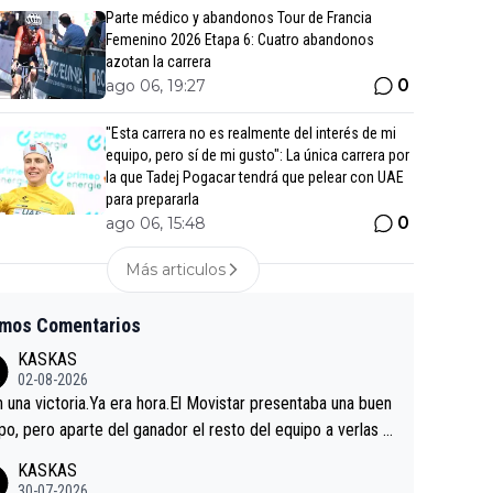
Parte médico y abandonos Tour de Francia
Femenino 2026 Etapa 6: Cuatro abandonos
azotan la carrera
0
ago 06, 19:27
"Esta carrera no es realmente del interés de mi
equipo, pero sí de mi gusto": La única carrera por
la que Tadej Pogacar tendrá que pelear con UAE
para prepararla
0
ago 06, 15:48
Más articulos
imos Comentarios
KASKAS
02-08-2026
in una victoria.Ya era hora.El Movistar presentaba una buen
po, pero aparte del ganador el resto del equipo a verlas v
.Repito aqui falta algo , y no es precisamente los corredor
KASKAS
a única buena noticia es la mejoría de Enric Más en San S
30-07-2026