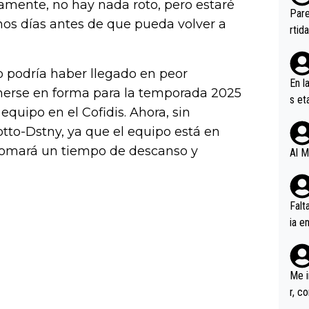
adamente, no hay nada roto, pero estaré
ebas
Pare
os días antes de que pueda volver a
ener
rtid
 podría haber llegado en peor
En l
erse en forma para la temporada 2025
s et
quipo en el Cofidis. Ahora, sin
ífic
otto-Dstny, ya que el equipo está en
tomará un tiempo de descanso y
Al M
Falt
ia e
erem
a, M
an tr
Me i
r, c
ar v