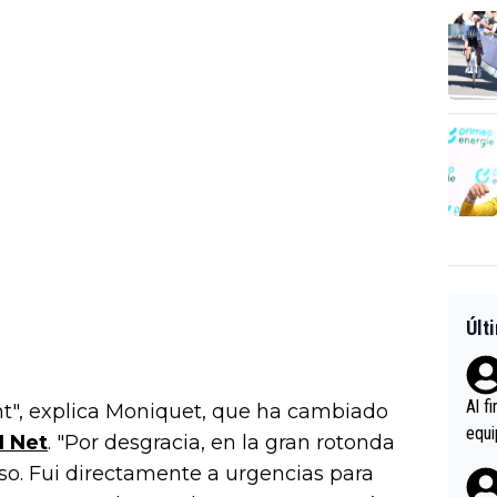
Últ
Al f
nt", explica Moniquet, que ha cambiado
equi
 Net
. "Por desgracia, en la gran rotonda
enir
so. Fui directamente a urgencias para
es.L