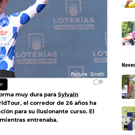
Noved
0
e!
orma muy dura para
Sylvain
orldTour, el corredor de 26 años ha
ión para su ilusionante curso. El
 mientras entrenaba.