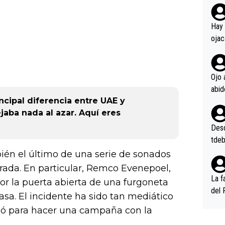
rd p
en l
Hay 
ojac
ojac
casi
la m
Ojo 
oque
na i
ncipal diferencia entre UAE y
o ap
ejaba nada al azar. Aquí eres
n po
Desde
tdeb
ién el último de una serie de sonados
ada. En particular, Remco Evenepoel,
La f
r la puerta abierta de una furgoneta
del 
sa. El incidente ha sido tan mediático
n, 3
hó para hacer una campaña con la
n (E