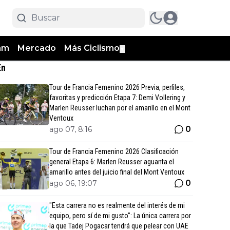
am
Mercado
Más Ciclismo
▼
En
Tour de Francia Femenino 2026 Previa, perfiles,
favoritas y predicción Etapa 7: Demi Vollering y
Marlen Reusser luchan por el amarillo en el Mont
Ventoux
0
ago 07, 8:16
Tour de Francia Femenino 2026 Clasificación
general Etapa 6: Marlen Reusser aguanta el
amarillo antes del juicio final del Mont Ventoux
0
ago 06, 19:07
"Esta carrera no es realmente del interés de mi
equipo, pero sí de mi gusto": La única carrera por
la que Tadej Pogacar tendrá que pelear con UAE