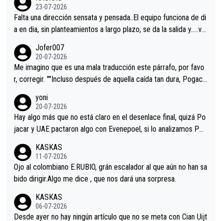
23-07-2026
Falta una dirección sensata y pensada..El equipo funciona de di
a en dia, sin planteamientos a largo plazo, se da la salida y…..ve
remos qué pasa.Hecho de menos esos directores , Langarica,
Jofer007
Minguez, Velez etc etc.Me da pena vivir estos momentos tan
20-07-2026
tristes sin victorias.
Me imagino que es una mala traducción este párrafo, por favo
r, corregir. ""Incluso después de aquella caída tan dura, Pogaca
r volvió a atacarle en un descenso durante el Giro y Vingegaard
yoni
permaneció pegado a su rueda. Parecía increíble la forma en l
20-07-2026
a que era capaz de controlar el miedo", recordó."
Hay algo más que no está claro en el desenlace final, quizá Po
jacar y UAE pactaron algo con Evenepoel, si lo analizamos Poj
acar no sprintó a tope y de hecho los últimos metros entra cas
KASKAS
i sin pedalear, luego está el saludo con Evenepoel dándose la
11-07-2026
mano de una manera muy fraternal, más allá de los típicos toqu
Ojo al colombiano E.RUBIO, grán escalador al que aún no han sa
es en el hombro con que saludaba a Vingegard. Ahí hubo una in
bido dirigir.Algo me dice , que nos dará una sorpresa.
trahistoria que nunca sabremos. Quién mucho abarca poco apri
KASKAS
eta, a ver si por querer poner a Del Toro con calzador en posi
06-07-2026
ción de podio UAE y Pojacar se van complicar el tour.
Desde ayer no hay ningún artículo que no se meta con Cian Uijt