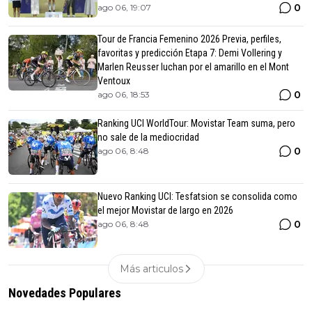
0
ago 06, 19:07
Tour de Francia Femenino 2026 Previa, perfiles,
favoritas y predicción Etapa 7: Demi Vollering y
Marlen Reusser luchan por el amarillo en el Mont
Ventoux
0
ago 06, 18:53
Ranking UCI WorldTour: Movistar Team suma, pero
no sale de la mediocridad
0
ago 06, 8:48
Nuevo Ranking UCI: Tesfatsion se consolida como
el mejor Movistar de largo en 2026
0
ago 06, 8:48
Más articulos
Novedades Populares