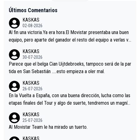
Últimos Comentarios
KASKAS
02-08-2026
Al fin una victoria.Ya era hora.El Movistar presentaba una buen
equipo, pero aparte del ganador el resto del equipo a verlas ve
nir.Repito aqui falta algo , y no es precisamente los corredore
KASKAS
s.La única buena noticia es la mejoría de Enric Más en San Seb
30-07-2026
astian.Si en la Vuelta a Burgos sigue la mejoría, podríamos ten
Parece que el belga Cian Uijtdebroeks, tampoco será de la par
er alguna sorpresa en la Vuelta.Ojalá.
tida en San Sebastián …..esto empieza a oler mal.
KASKAS
26-07-2026
En la Vuelta a España, con una buena dirección, lucha como las
etapas finales del Tour y algo de suerte, tendremos un magnífi
co resultado.Acepto apuestas………Suerte
KASKAS
25-07-2026
Al Movistar Team le ha mirado un tuerto.
KASKAS