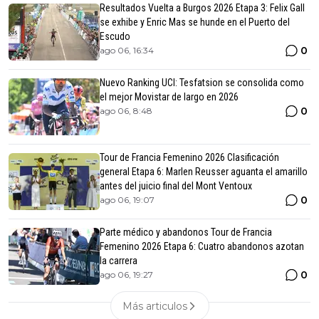
Resultados Vuelta a Burgos 2026 Etapa 3: Felix Gall
se exhibe y Enric Mas se hunde en el Puerto del
Escudo
0
ago 06, 16:34
Nuevo Ranking UCI: Tesfatsion se consolida como
el mejor Movistar de largo en 2026
0
ago 06, 8:48
Tour de Francia Femenino 2026 Clasificación
general Etapa 6: Marlen Reusser aguanta el amarillo
antes del juicio final del Mont Ventoux
0
ago 06, 19:07
Parte médico y abandonos Tour de Francia
Femenino 2026 Etapa 6: Cuatro abandonos azotan
la carrera
0
ago 06, 19:27
Más articulos