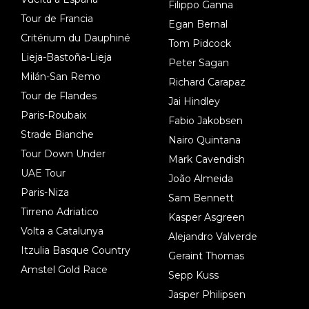
Filippo Ganna
Tour de Francia
Egan Bernal
Critérium du Dauphiné
Tom Pidcock
Lieja-Bastoña-Lieja
Peter Sagan
Milán-San Remo
Richard Carapaz
Tour de Flandes
Jai Hindley
Paris-Roubaix
Fabio Jakobsen
Strade Bianche
Nairo Quintana
Tour Down Under
Mark Cavendish
UAE Tour
João Almeida
Paris-Niza
Sam Bennett
Tirreno Adriatico
Kasper Asgreen
Volta a Catalunya
Alejandro Valverde
Itzulia Basque Country
Geraint Thomas
Amstel Gold Race
Sepp Kuss
Jasper Philipsen