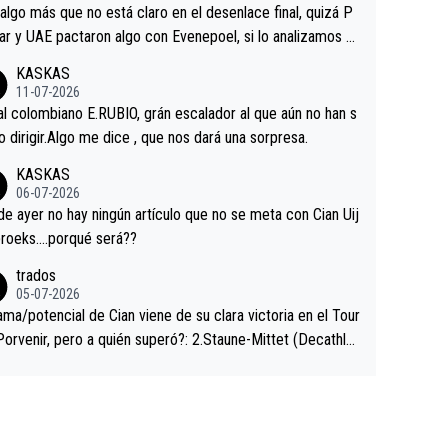
a que era capaz de controlar el miedo", recordó."
algo más que no está claro en el desenlace final, quizá P
ar y UAE pactaron algo con Evenepoel, si lo analizamos P
ar no sprintó a tope y de hecho los últimos metros entra
KASKAS
 sin pedalear, luego está el saludo con Evenepoel dándose
11-07-2026
ano de una manera muy fraternal, más allá de los típicos t
al colombiano E.RUBIO, grán escalador al que aún no han s
s en el hombro con que saludaba a Vingegard. Ahí hubo u
abido dirigir.Algo me dice , que nos dará una sorpresa.
ntrahistoria que nunca sabremos. Quién mucho abarca poc
KASKAS
rieta, a ver si por querer poner a Del Toro con calzador e
06-07-2026
sición de podio UAE y Pojacar se van complicar el tour.
 ayer no hay ningún artículo que no se meta con Cian Uij
roeks….porqué será??
trados
05-07-2026
ama/potencial de Cian viene de su clara victoria en el Tour
Porvenir, pero a quién superó?: 2.Staune-Mittet (Decathlo
4º en el pasado Giro), 3.Hessmann (sí, Hessmann...), 4.Rya
DF), 5.Piganzoli (Visma), 6.Fancellu (Ukyo), 7.Wilksch (Tud
 8.Lenny Martinez (Bahrein), 9. Van Belle (Visma), 10. Vace
idl). A tiempo vista se obtiene mucha información...