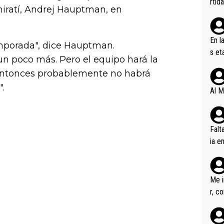
rtid
miratí, Andrej Hauptman, en
En l
mporada", dice Hauptman.
s et
 poco más. Pero el equipo hará la
ífic
a entonces probablemente no habrá
.
Al M
Falt
ia e
erem
a, M
an tr
Me i
r, c
ar v
rd p