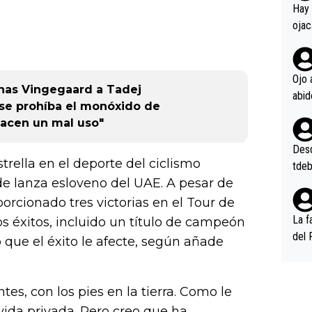
en l
Hay 
ojac
ojac
casi
la m
Ojo 
nas Vingegaard a Tadej
oque
 se prohíba el monóxido de
na i
hacen un mal uso"
o ap
n po
Desde
rella en el deporte del ciclismo
tdeb
e lanza esloveno del UAE. A pesar de
orcionado tres victorias en el Tour de
La f
os éxitos, incluido un título de campeón
del 
que el éxito le afecte, según añade
n, 3
n (E
or),
es, con los pies en la tierra. Como le
k (L
vida privada. Pero creo que ha