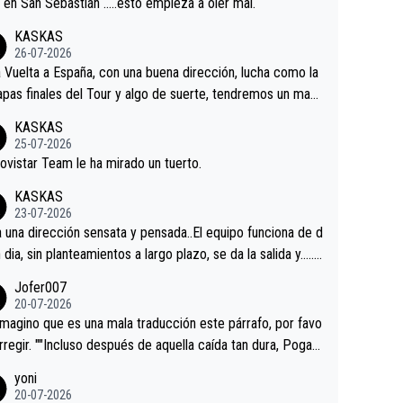
a en San Sebastián …..esto empieza a oler mal.
KASKAS
26-07-2026
a Vuelta a España, con una buena dirección, lucha como la
apas finales del Tour y algo de suerte, tendremos un magn
o resultado.Acepto apuestas………Suerte
KASKAS
25-07-2026
ovistar Team le ha mirado un tuerto.
KASKAS
23-07-2026
a una dirección sensata y pensada..El equipo funciona de d
n dia, sin planteamientos a largo plazo, se da la salida y…..v
os qué pasa.Hecho de menos esos directores , Langaric
Jofer007
inguez, Velez etc etc.Me da pena vivir estos momentos t
20-07-2026
istes sin victorias.
magino que es una mala traducción este párrafo, por favo
orregir. ""Incluso después de aquella caída tan dura, Pogac
olvió a atacarle en un descenso durante el Giro y Vingegaa
yoni
ermaneció pegado a su rueda. Parecía increíble la forma
20-07-2026