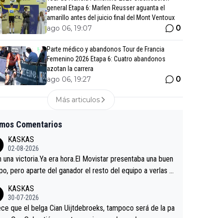
general Etapa 6: Marlen Reusser aguanta el
amarillo antes del juicio final del Mont Ventoux
0
ago 06, 19:07
Parte médico y abandonos Tour de Francia
Femenino 2026 Etapa 6: Cuatro abandonos
azotan la carrera
0
ago 06, 19:27
Más articulos
imos Comentarios
KASKAS
02-08-2026
in una victoria.Ya era hora.El Movistar presentaba una buen
po, pero aparte del ganador el resto del equipo a verlas v
.Repito aqui falta algo , y no es precisamente los corredor
KASKAS
a única buena noticia es la mejoría de Enric Más en San S
30-07-2026
tian.Si en la Vuelta a Burgos sigue la mejoría, podríamos t
ce que el belga Cian Uijtdebroeks, tampoco será de la pa
 alguna sorpresa en la Vuelta.Ojalá.