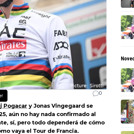
Noved
0
e!
j Pogacar
y Jonas Vingegaard se
5, aún no hay nada confirmado al
nte, sí, pero todo dependerá de cómo
mo vaya el Tour de Francia.