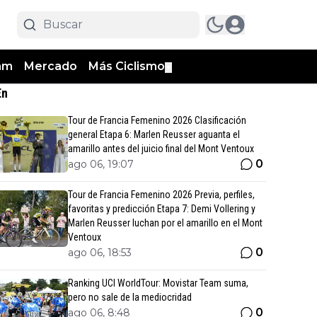
am
Mercado
Más Ciclismo
▼
En
Tour de Francia Femenino 2026 Clasificación
general Etapa 6: Marlen Reusser aguanta el
amarillo antes del juicio final del Mont Ventoux
0
ago 06, 19:07
Tour de Francia Femenino 2026 Previa, perfiles,
favoritas y predicción Etapa 7: Demi Vollering y
Marlen Reusser luchan por el amarillo en el Mont
Ventoux
0
ago 06, 18:53
Ranking UCI WorldTour: Movistar Team suma,
pero no sale de la mediocridad
0
ago 06, 8:48