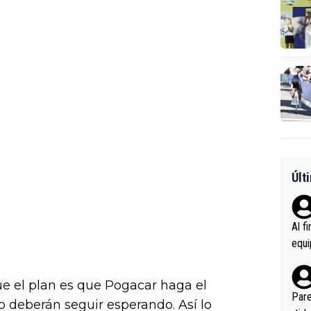
Últ
Al f
equi
enir
es.L
e el plan es que Pogacar haga el
ebas
Pare
o deberán seguir esperando. Así lo
ener