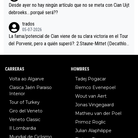
ción de podio UAE y Pojacar se van complicar el tour.
Desde ayer no hay ningún artículo que no se meta con Cian Uijt
debroeks….porqué será??
trados
05-07-2026
La fama/potencial de Cian viene de su clara victoria en el Tour
del Porvenir, pero a quién superó?: 2.Staune-Mittet (Decathlon,
34º en el pasado Giro), 3.Hessmann (sí, Hessmann...), 4.Ryan (E
DF), 5.Piganzoli (Visma), 6.Fancellu (Ukyo), 7.Wilksch (Tudor),
8.Lenny Martinez (Bahrein), 9. Van Belle (Visma), 10. Vacek (Li
CARRERAS
HOMBRES
dl). A tiempo vista se obtiene mucha información...
Volta ao Algarve
Tadej Pogacar
Clasica Jaén Paraiso
Remco Evenepoel
Interior
Wout van Aert
Tour of Turkey
Jonas Vingegaard
Giro del Veneto
Mathieu van der Poel
Veneto Classic
Primoz Roglic
Il Lombardia
Julian Alaphilippe
Mundial de Ciclismo