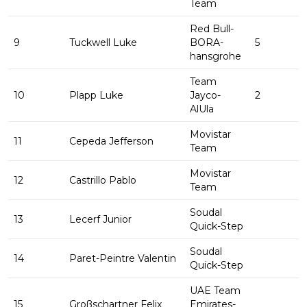
Team
Red Bull-
9
Tuckwell Luke
BORA-
5
hansgrohe
Team
10
Plapp Luke
Jayco-
2
AlUla
Movistar
11
Cepeda Jefferson
Team
Movistar
12
Castrillo Pablo
Team
Soudal
13
Lecerf Junior
Quick-Step
Soudal
14
Paret-Peintre Valentin
Quick-Step
UAE Team
15
Großschartner Felix
Emirates-