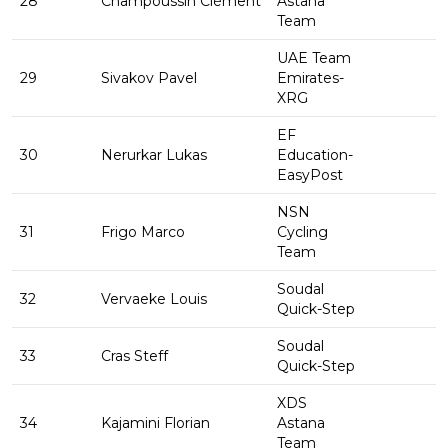
28
Champoussin Clément
Astana
Team
UAE Team
29
Sivakov Pavel
Emirates-
XRG
EF
30
Nerurkar Lukas
Education-
EasyPost
NSN
31
Frigo Marco
Cycling
Team
Soudal
32
Vervaeke Louis
Quick-Step
Soudal
33
Cras Steff
Quick-Step
XDS
34
Kajamini Florian
Astana
Team