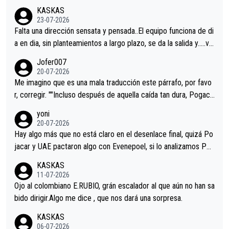
KASKAS
23-07-2026
Falta una dirección sensata y pensada..El equipo funciona de di
a en dia, sin planteamientos a largo plazo, se da la salida y…..ve
remos qué pasa.Hecho de menos esos directores , Langarica,
Jofer007
Minguez, Velez etc etc.Me da pena vivir estos momentos tan
20-07-2026
tristes sin victorias.
Me imagino que es una mala traducción este párrafo, por favo
r, corregir. ""Incluso después de aquella caída tan dura, Pogaca
r volvió a atacarle en un descenso durante el Giro y Vingegaard
yoni
permaneció pegado a su rueda. Parecía increíble la forma en l
20-07-2026
a que era capaz de controlar el miedo", recordó."
Hay algo más que no está claro en el desenlace final, quizá Po
jacar y UAE pactaron algo con Evenepoel, si lo analizamos Poj
acar no sprintó a tope y de hecho los últimos metros entra cas
KASKAS
i sin pedalear, luego está el saludo con Evenepoel dándose la
11-07-2026
mano de una manera muy fraternal, más allá de los típicos toqu
Ojo al colombiano E.RUBIO, grán escalador al que aún no han sa
es en el hombro con que saludaba a Vingegard. Ahí hubo una in
bido dirigir.Algo me dice , que nos dará una sorpresa.
trahistoria que nunca sabremos. Quién mucho abarca poco apri
KASKAS
eta, a ver si por querer poner a Del Toro con calzador en posi
06-07-2026