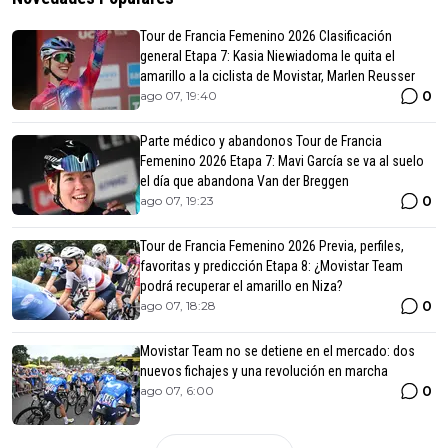
Tour de Francia Femenino 2026 Clasificación
general Etapa 7: Kasia Niewiadoma le quita el
amarillo a la ciclista de Movistar, Marlen Reusser
0
ago 07, 19:40
Parte médico y abandonos Tour de Francia
Femenino 2026 Etapa 7: Mavi García se va al suelo
el día que abandona Van der Breggen
0
ago 07, 19:23
Tour de Francia Femenino 2026 Previa, perfiles,
favoritas y predicción Etapa 8: ¿Movistar Team
podrá recuperar el amarillo en Niza?
0
ago 07, 18:28
Movistar Team no se detiene en el mercado: dos
nuevos fichajes y una revolución en marcha
0
ago 07, 6:00