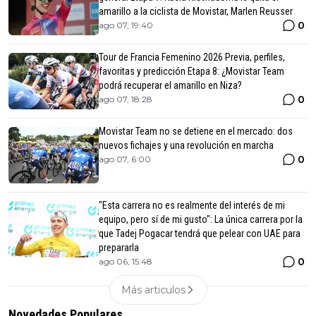
amarillo a la ciclista de Movistar, Marlen Reusser
0
ago 07, 19:40
Tour de Francia Femenino 2026 Previa, perfiles,
favoritas y predicción Etapa 8: ¿Movistar Team
podrá recuperar el amarillo en Niza?
0
ago 07, 18:28
Movistar Team no se detiene en el mercado: dos
nuevos fichajes y una revolución en marcha
0
ago 07, 6:00
"Esta carrera no es realmente del interés de mi
equipo, pero sí de mi gusto": La única carrera por la
que Tadej Pogacar tendrá que pelear con UAE para
prepararla
0
ago 06, 15:48
Más articulos
Novedades Populares