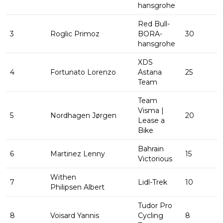
hansgrohe
Red Bull-
3
Roglic Primoz
BORA-
30
hansgrohe
XDS
4
Fortunato Lorenzo
Astana
25
Team
Team
Visma |
5
Nordhagen Jørgen
20
Lease a
Bike
Bahrain
6
Martinez Lenny
15
Victorious
Withen
7
Lidl-Trek
10
Philipsen Albert
Tudor Pro
8
Voisard Yannis
Cycling
8