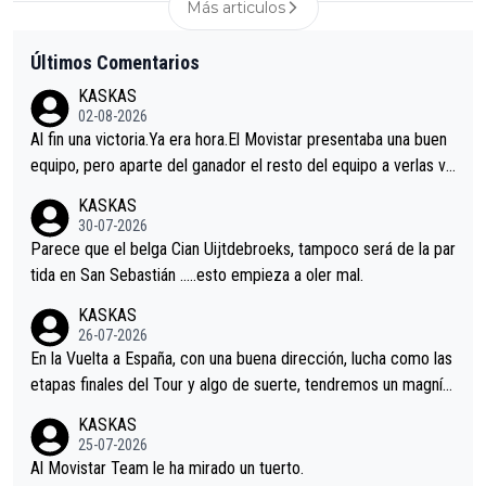
Más articulos
Últimos Comentarios
KASKAS
02-08-2026
Al fin una victoria.Ya era hora.El Movistar presentaba una buen
equipo, pero aparte del ganador el resto del equipo a verlas ve
nir.Repito aqui falta algo , y no es precisamente los corredore
KASKAS
s.La única buena noticia es la mejoría de Enric Más en San Seb
30-07-2026
astian.Si en la Vuelta a Burgos sigue la mejoría, podríamos ten
Parece que el belga Cian Uijtdebroeks, tampoco será de la par
er alguna sorpresa en la Vuelta.Ojalá.
tida en San Sebastián …..esto empieza a oler mal.
KASKAS
26-07-2026
En la Vuelta a España, con una buena dirección, lucha como las
etapas finales del Tour y algo de suerte, tendremos un magnífi
co resultado.Acepto apuestas………Suerte
KASKAS
25-07-2026
Al Movistar Team le ha mirado un tuerto.