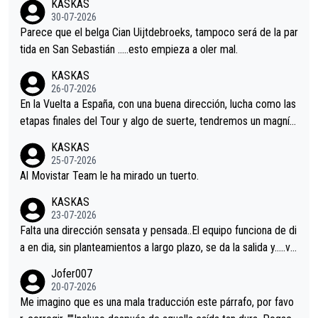
KASKAS
s.La única buena noticia es la mejoría de Enric Más en San Seb
30-07-2026
astian.Si en la Vuelta a Burgos sigue la mejoría, podríamos ten
Parece que el belga Cian Uijtdebroeks, tampoco será de la par
er alguna sorpresa en la Vuelta.Ojalá.
tida en San Sebastián …..esto empieza a oler mal.
KASKAS
26-07-2026
En la Vuelta a España, con una buena dirección, lucha como las
etapas finales del Tour y algo de suerte, tendremos un magnífi
co resultado.Acepto apuestas………Suerte
KASKAS
25-07-2026
Al Movistar Team le ha mirado un tuerto.
KASKAS
23-07-2026
Falta una dirección sensata y pensada..El equipo funciona de di
a en dia, sin planteamientos a largo plazo, se da la salida y…..ve
remos qué pasa.Hecho de menos esos directores , Langarica,
Jofer007
Minguez, Velez etc etc.Me da pena vivir estos momentos tan
20-07-2026
tristes sin victorias.
Me imagino que es una mala traducción este párrafo, por favo