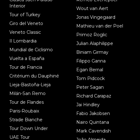
Interior
Wout van Aert
Tour of Turkey
Jonas Vingegaard
Giro del Veneto
Mathieu van der Poel
Veneto Classic
Primoz Roglic
Il Lombardia
Julian Alaphilippe
Mundial de Ciclismo
Biniam Girmay
Vuelta a España
Filippo Ganna
Tour de Francia
Egan Bernal
Critérium du Dauphiné
Tom Pidcock
Lieja-Bastoña-Lieja
Peter Sagan
Milán-San Remo
Richard Carapaz
Tour de Flandes
Jai Hindley
Paris-Roubaix
Fabio Jakobsen
Strade Bianche
Nairo Quintana
Tour Down Under
Mark Cavendish
UAE Tour
João Almeida