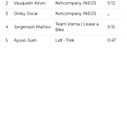
2
Vauquelin Kévin
Netcompany INEOS
0:12
3
Onley Oscar
Netcompany INEOS
,,
Team Visma | Lease a
4
Jorgenson Matteo
0:15
Bike
5
Ayuso Juan
Lidl - Trek
0:47