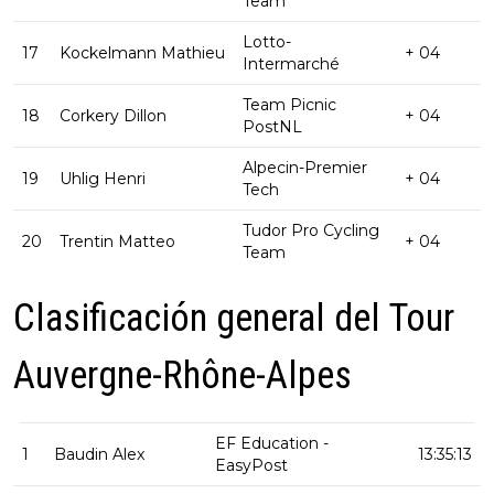
Team
Lotto-
17
Kockelmann Mathieu
+ 04
Intermarché
Team Picnic
18
Corkery Dillon
+ 04
PostNL
Alpecin-Premier
19
Uhlig Henri
+ 04
Tech
Tudor Pro Cycling
20
Trentin Matteo
+ 04
Team
Clasificación general del Tour
Auvergne-Rhône-Alpes
EF Education -
1
Baudin Alex
13:35:13
EasyPost