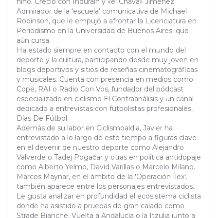
niño. Creció con Indurain y «el Chava» Jiménez.
Admirador de la ‘escuela’ comunicativa de Michael
Robinson, que le empujó a afrontar la Licenciatura en
Periodismo en la Universidad de Buenos Aires; que
aún cursa.
Ha estado siempre en contacto con el mundo del
deporte y la cultura, participando desde muy joven en
blogs deportivos y sitios de reseñas cinematográficas
y musicales. Cuenta con presencia en medios como
Cope, RAI o Radio Con Vos, fundador del pódcast
especializado en ciclismo El Contraanálisis y un canal
dedicado a entrevistas con futbolistas profesionales,
Días De Fútbol.
Además de su labor en Ciclismoaldia, Javier ha
entrevistado a lo largo de este tiempo a figuras clave
en el devenir de nuestro deporte como Alejandro
Valverde o Tadej Pogačar y otras en política antidopaje
como Alberto Yelmo, David Varillas o Marcelo Milano.
Marcos Maynar, en el ámbito de la 'Operación Ílex',
también aparece entre los personajes entrevistados.
Le gusta analizar en profundidad el ecosistema ciclista
donde ha asistido a pruebas de gran calado como
Strade Bianche, Vuelta a Andalucía o la Itzulia junto a