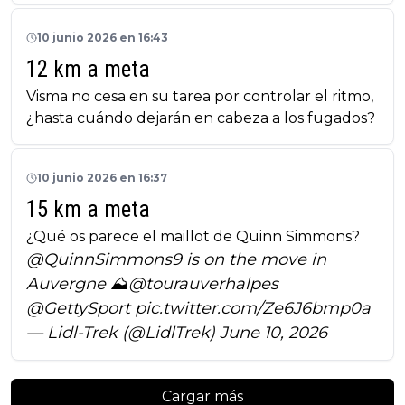
10 junio 2026 en 16:43
12 km a meta
Visma no cesa en su tarea por controlar el ritmo,
¿hasta cuándo dejarán en cabeza a los fugados?
10 junio 2026 en 16:37
15 km a meta
¿Qué os parece el maillot de Quinn Simmons?
@QuinnSimmons9
is on the move in
Auvergne ⛰️
@tourauverhalpes
@GettySport
pic.twitter.com/Ze6J6bmp0a
— Lidl-Trek (@LidlTrek)
June 10, 2026
Cargar más