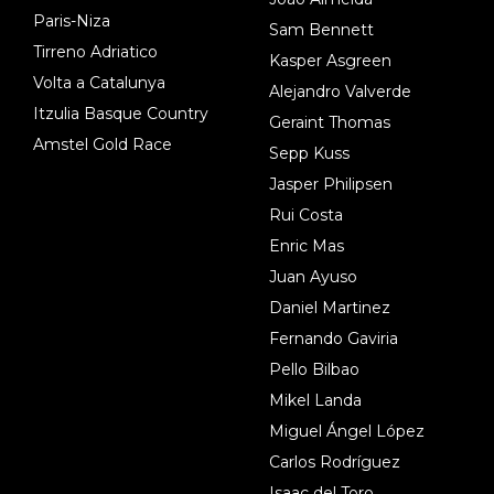
Paris-Niza
Sam Bennett
Tirreno Adriatico
Kasper Asgreen
Volta a Catalunya
Alejandro Valverde
Itzulia Basque Country
Geraint Thomas
Amstel Gold Race
Sepp Kuss
Jasper Philipsen
Rui Costa
Enric Mas
Juan Ayuso
Daniel Martinez
Fernando Gaviria
Pello Bilbao
Mikel Landa
Miguel Ángel López
Carlos Rodríguez
Isaac del Toro