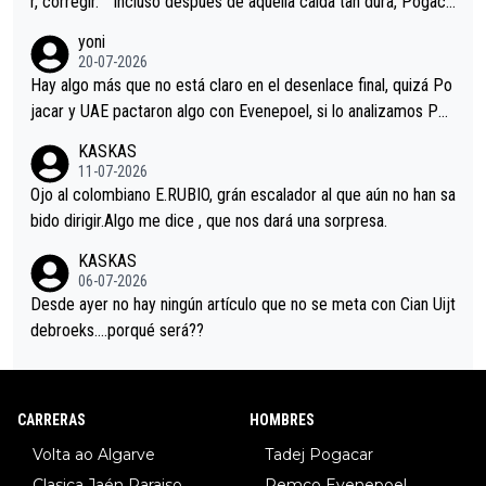
r, corregir. ""Incluso después de aquella caída tan dura, Pogaca
r volvió a atacarle en un descenso durante el Giro y Vingegaard
yoni
permaneció pegado a su rueda. Parecía increíble la forma en l
20-07-2026
a que era capaz de controlar el miedo", recordó."
Hay algo más que no está claro en el desenlace final, quizá Po
jacar y UAE pactaron algo con Evenepoel, si lo analizamos Poj
acar no sprintó a tope y de hecho los últimos metros entra cas
KASKAS
i sin pedalear, luego está el saludo con Evenepoel dándose la
11-07-2026
mano de una manera muy fraternal, más allá de los típicos toqu
Ojo al colombiano E.RUBIO, grán escalador al que aún no han sa
es en el hombro con que saludaba a Vingegard. Ahí hubo una in
bido dirigir.Algo me dice , que nos dará una sorpresa.
trahistoria que nunca sabremos. Quién mucho abarca poco apri
KASKAS
eta, a ver si por querer poner a Del Toro con calzador en posi
06-07-2026
ción de podio UAE y Pojacar se van complicar el tour.
Desde ayer no hay ningún artículo que no se meta con Cian Uijt
debroeks….porqué será??
CARRERAS
HOMBRES
Volta ao Algarve
Tadej Pogacar
Clasica Jaén Paraiso
Remco Evenepoel