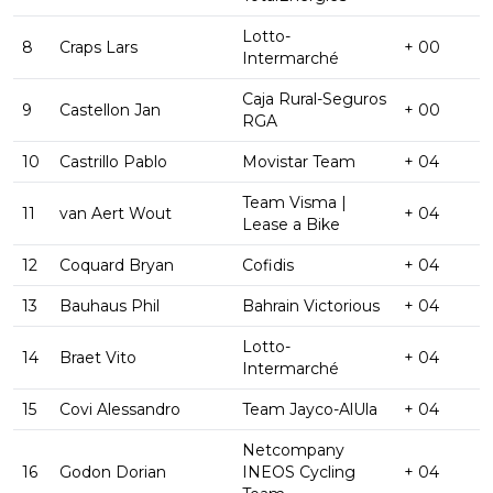
Lotto-
8
Craps Lars
+ 00
Intermarché
Caja Rural-Seguros
9
Castellon Jan
+ 00
RGA
10
Castrillo Pablo
Movistar Team
+ 04
Team Visma |
11
van Aert Wout
+ 04
Lease a Bike
12
Coquard Bryan
Cofidis
+ 04
13
Bauhaus Phil
Bahrain Victorious
+ 04
Lotto-
14
Braet Vito
+ 04
Intermarché
15
Covi Alessandro
Team Jayco-AlUla
+ 04
Netcompany
16
Godon Dorian
INEOS Cycling
+ 04