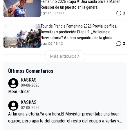
Femenino 2026 Etapa 9: Una caída priva a Marlen
Reusser de un puesto en la general
0
ago 09, 23:09
Tour de Francia Femenino 2026 Previa, perfiles,
favoritas y predicción Etapa 9: ¿Vollering o
Niewiadoma? A ocho segundos de la gloria
0
ago 09, 16:40
Más articulos
Últimos Comentarios
KASKAS
09-08-2026
Mear=Orinar….
KASKAS
02-08-2026
Al fin una victoria.Ya era hora.El Movistar presentaba una buen
equipo, pero aparte del ganador el resto del equipo a verlas ve
nir.Repito aqui falta algo , y no es precisamente los corredore