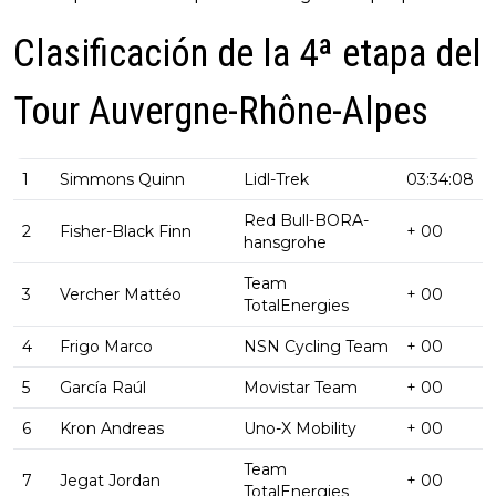
Clasificación de la 4ª etapa del
Tour Auvergne-Rhône-Alpes
1
Simmons Quinn
Lidl-Trek
03:34:08
Red Bull-BORA-
2
Fisher-Black Finn
+ 00
hansgrohe
Team
3
Vercher Mattéo
+ 00
TotalEnergies
4
Frigo Marco
NSN Cycling Team
+ 00
5
García Raúl
Movistar Team
+ 00
6
Kron Andreas
Uno-X Mobility
+ 00
Team
7
Jegat Jordan
+ 00
TotalEnergies