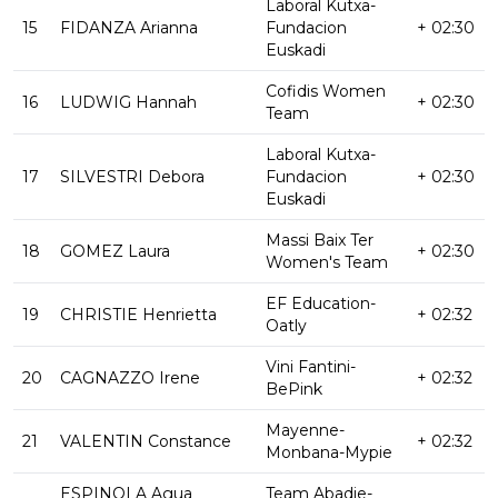
Laboral Kutxa-
15
FIDANZA Arianna
Fundacion
+ 02:30
Euskadi
Cofidis Women
16
LUDWIG Hannah
+ 02:30
Team
Laboral Kutxa-
17
SILVESTRI Debora
Fundacion
+ 02:30
Euskadi
Massi Baix Ter
18
GOMEZ Laura
+ 02:30
Women's Team
EF Education-
19
CHRISTIE Henrietta
+ 02:32
Oatly
Vini Fantini-
20
CAGNAZZO Irene
+ 02:32
BePink
Mayenne-
21
VALENTIN Constance
+ 02:32
Monbana-Mypie
ESPINOLA Agua
Team Abadie-