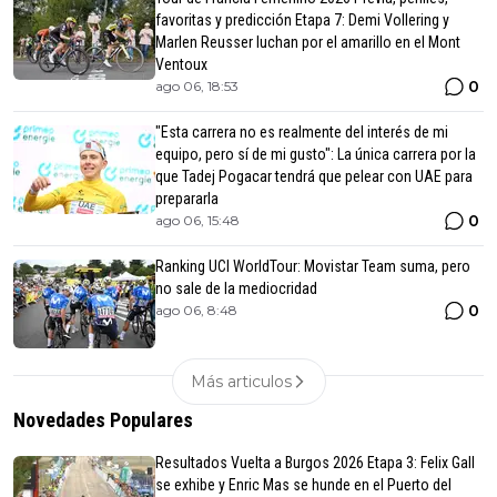
favoritas y predicción Etapa 7: Demi Vollering y
Marlen Reusser luchan por el amarillo en el Mont
Ventoux
0
ago 06, 18:53
"Esta carrera no es realmente del interés de mi
equipo, pero sí de mi gusto": La única carrera por la
que Tadej Pogacar tendrá que pelear con UAE para
prepararla
0
ago 06, 15:48
Ranking UCI WorldTour: Movistar Team suma, pero
no sale de la mediocridad
0
ago 06, 8:48
Más articulos
Novedades Populares
Resultados Vuelta a Burgos 2026 Etapa 3: Felix Gall
se exhibe y Enric Mas se hunde en el Puerto del