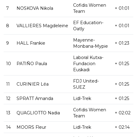
Cofidis Women
7
NOSKOVA Nikola
+ 01:01
Team
EF Education-
8
VALLIERES Magdeleine
+ 01:01
Oatly
Mayenne-
9
HALL Frankie
+ 01:23
Monbana-Mypie
Laboral Kutxa-
10
PATIÑO Paula
Fundacion
+ 01:25
Euskadi
FDJ United-
11
CURINIER Léa
+ 01:25
SUEZ
12
SPRATT Amanda
Lidl-Trek
+ 01:25
Cofidis Women
13
QUAGLIOTTO Nadia
+ 02:02
Team
14
MOORS Fleur
Lidl-Trek
+ 02:14