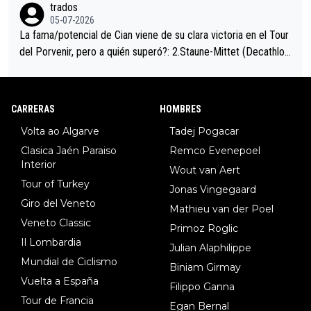
trados
05-07-2026
La fama/potencial de Cian viene de su clara victoria en el Tour
del Porvenir, pero a quién superó?: 2.Staune-Mittet (Decathlon,
34º en el pasado Giro), 3.Hessmann (sí, Hessmann...), 4.Ryan (E
DF), 5.Piganzoli (Visma), 6.Fancellu (Ukyo), 7.Wilksch (Tudor),
8.Lenny Martinez (Bahrein), 9. Van Belle (Visma), 10. Vacek (Li
CARRERAS
HOMBRES
dl). A tiempo vista se obtiene mucha información...
Volta ao Algarve
Tadej Pogacar
Clasica Jaén Paraiso
Remco Evenepoel
Interior
Wout van Aert
Tour of Turkey
Jonas Vingegaard
Giro del Veneto
Mathieu van der Poel
Veneto Classic
Primoz Roglic
Il Lombardia
Julian Alaphilippe
Mundial de Ciclismo
Biniam Girmay
Vuelta a España
Filippo Ganna
Tour de Francia
Egan Bernal