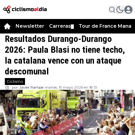
Newsletter
Carreras
Tour de France Manag
▼
Resultados Durango-Durango
2026: Paula Blasi no tiene techo,
la catalana vence con un ataque
descomunal
Ciclismo
por
Javier Rampe
martes, 19 mayo 2026 en 18:13