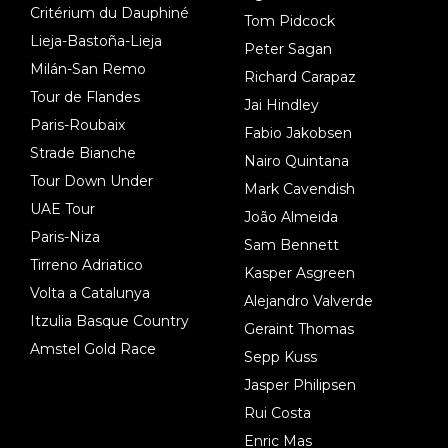
Critérium du Dauphiné
Tom Pidcock
Lieja-Bastoña-Lieja
Peter Sagan
Milán-San Remo
Richard Carapaz
Tour de Flandes
Jai Hindley
Paris-Roubaix
Fabio Jakobsen
Strade Bianche
Nairo Quintana
Tour Down Under
Mark Cavendish
UAE Tour
João Almeida
Paris-Niza
Sam Bennett
Tirreno Adriatico
Kasper Asgreen
Volta a Catalunya
Alejandro Valverde
Itzulia Basque Country
Geraint Thomas
Amstel Gold Race
Sepp Kuss
Jasper Philipsen
Rui Costa
Enric Mas