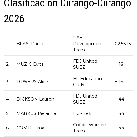
Clasificación Durango-Durango
2026
UAE
1
BLASI Paula
Development
02:56:13
Team
FDJ United-
2
MUZIC Evita
+ 16
SUEZ
EF Education-
3
TOWERS Alice
+ 16
Oatly
FDJ United-
4
DICKSON Lauren
+ 44
SUEZ
5
MARKUS Riejanne
Lidl-Trek
+ 44
Cofidis Women
6
COMTE Ema
+ 44
Team