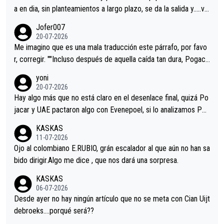
a en dia, sin planteamientos a largo plazo, se da la salida y…..ve
remos qué pasa.Hecho de menos esos directores , Langarica,
Jofer007
Minguez, Velez etc etc.Me da pena vivir estos momentos tan
20-07-2026
tristes sin victorias.
Me imagino que es una mala traducción este párrafo, por favo
r, corregir. ""Incluso después de aquella caída tan dura, Pogaca
r volvió a atacarle en un descenso durante el Giro y Vingegaard
yoni
permaneció pegado a su rueda. Parecía increíble la forma en l
20-07-2026
a que era capaz de controlar el miedo", recordó."
Hay algo más que no está claro en el desenlace final, quizá Po
jacar y UAE pactaron algo con Evenepoel, si lo analizamos Poj
acar no sprintó a tope y de hecho los últimos metros entra cas
KASKAS
i sin pedalear, luego está el saludo con Evenepoel dándose la
11-07-2026
mano de una manera muy fraternal, más allá de los típicos toqu
Ojo al colombiano E.RUBIO, grán escalador al que aún no han sa
es en el hombro con que saludaba a Vingegard. Ahí hubo una in
bido dirigir.Algo me dice , que nos dará una sorpresa.
trahistoria que nunca sabremos. Quién mucho abarca poco apri
KASKAS
eta, a ver si por querer poner a Del Toro con calzador en posi
06-07-2026
ción de podio UAE y Pojacar se van complicar el tour.
Desde ayer no hay ningún artículo que no se meta con Cian Uijt
debroeks….porqué será??