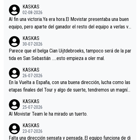
KASKAS
02-08-2026
Al fin una victoria.Ya era hora.El Movistar presentaba una buen
equipo, pero aparte del ganador el resto del equipo a verlas ve
nir.Repito aqui falta algo , y no es precisamente los corredore
KASKAS
s.La única buena noticia es la mejoría de Enric Más en San Seb
30-07-2026
astian.Si en la Vuelta a Burgos sigue la mejoría, podríamos ten
Parece que el belga Cian Uijtdebroeks, tampoco será de la par
er alguna sorpresa en la Vuelta.Ojalá.
tida en San Sebastián …..esto empieza a oler mal.
KASKAS
26-07-2026
En la Vuelta a España, con una buena dirección, lucha como las
etapas finales del Tour y algo de suerte, tendremos un magnífi
co resultado.Acepto apuestas………Suerte
KASKAS
25-07-2026
Al Movistar Team le ha mirado un tuerto.
KASKAS
23-07-2026
Falta una dirección sensata y pensada..El equipo funciona de di