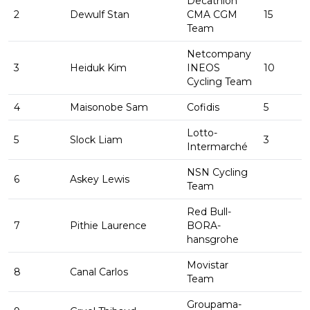
Decathlon
2
Dewulf Stan
CMA CGM
15
Team
Netcompany
3
Heiduk Kim
INEOS
10
Cycling Team
4
Maisonobe Sam
Cofidis
5
Lotto-
5
Slock Liam
3
Intermarché
NSN Cycling
6
Askey Lewis
Team
Red Bull-
7
Pithie Laurence
BORA-
hansgrohe
Movistar
8
Canal Carlos
Team
Groupama-