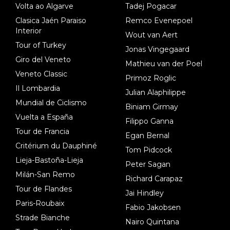
Volta ao Algarve
Tadej Pogacar
Clasica Jaén Paraiso
Remco Evenepoel
Interior
Wout van Aert
Tour of Turkey
Jonas Vingegaard
Giro del Veneto
Mathieu van der Poel
Veneto Classic
Primoz Roglic
Il Lombardia
Julian Alaphilippe
Mundial de Ciclismo
Biniam Girmay
Vuelta a España
Filippo Ganna
Tour de Francia
Egan Bernal
Critérium du Dauphiné
Tom Pidcock
Lieja-Bastoña-Lieja
Peter Sagan
Milán-San Remo
Richard Carapaz
Tour de Flandes
Jai Hindley
Paris-Roubaix
Fabio Jakobsen
Strade Bianche
Nairo Quintana