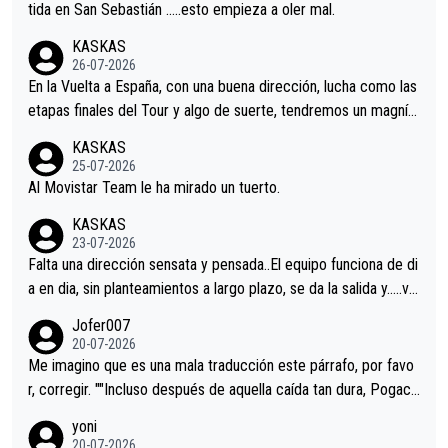
er alguna sorpresa en la Vuelta.Ojalá.
tida en San Sebastián …..esto empieza a oler mal.
KASKAS
26-07-2026
En la Vuelta a España, con una buena dirección, lucha como las
etapas finales del Tour y algo de suerte, tendremos un magnífi
co resultado.Acepto apuestas………Suerte
KASKAS
25-07-2026
Al Movistar Team le ha mirado un tuerto.
KASKAS
23-07-2026
Falta una dirección sensata y pensada..El equipo funciona de di
a en dia, sin planteamientos a largo plazo, se da la salida y…..ve
remos qué pasa.Hecho de menos esos directores , Langarica,
Jofer007
Minguez, Velez etc etc.Me da pena vivir estos momentos tan
20-07-2026
tristes sin victorias.
Me imagino que es una mala traducción este párrafo, por favo
r, corregir. ""Incluso después de aquella caída tan dura, Pogaca
r volvió a atacarle en un descenso durante el Giro y Vingegaard
yoni
permaneció pegado a su rueda. Parecía increíble la forma en l
20-07-2026