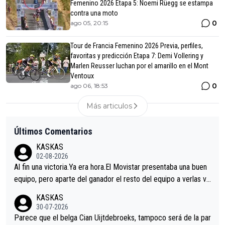
Femenino 2026 Etapa 5: Noemi Rüegg se estampa
contra una moto
0
ago 05, 20:15
Tour de Francia Femenino 2026 Previa, perfiles,
favoritas y predicción Etapa 7: Demi Vollering y
Marlen Reusser luchan por el amarillo en el Mont
Ventoux
0
ago 06, 18:53
Más articulos
Últimos Comentarios
KASKAS
02-08-2026
Al fin una victoria.Ya era hora.El Movistar presentaba una buen
equipo, pero aparte del ganador el resto del equipo a verlas ve
nir.Repito aqui falta algo , y no es precisamente los corredore
KASKAS
s.La única buena noticia es la mejoría de Enric Más en San Seb
30-07-2026
astian.Si en la Vuelta a Burgos sigue la mejoría, podríamos ten
Parece que el belga Cian Uijtdebroeks, tampoco será de la par