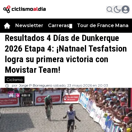
Newsletter
Carreras
Tour de France Manag
▼
Resultados 4 Días de Dunkerque
2026 Etapa 4: ¡Natnael Tesfatsion
logra su primera victoria con
Movistar Team!
Ciclismo
por
Jorge P Borreguero
sábado, 23 mayo 2026 en 20:03