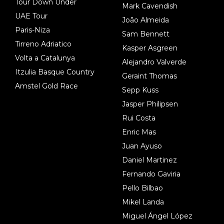
Tour Down Under
Mark Cavendish
UAE Tour
João Almeida
Paris-Niza
Sam Bennett
Tirreno Adriatico
Kasper Asgreen
Volta a Catalunya
Alejandro Valverde
Itzulia Basque Country
Geraint Thomas
Amstel Gold Race
Sepp Kuss
Jasper Philipsen
Rui Costa
Enric Mas
Juan Ayuso
Daniel Martinez
Fernando Gaviria
Pello Bilbao
Mikel Landa
Miguel Ángel López