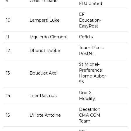
9
Gruel Thibaud
FDJ United
EF
10
Lamperti Luke
Education-
EasyPost
11
Izquierdo Clement
Cofidis
Team Picnic
12
Dhondt Robbe
PostNL
St Michel-
Preference
13
Bouquet Axel
Home-Auber
93
Uno-X
14
Tiller Rasmus
Mobility
Decathlon
15
L'Hote Antoine
CMA CGM
Team