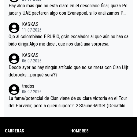
a que era capaz de controlar el miedo", recordó."
Hay algo más que no está claro en el desenlace final, quizá Po
jacar y UAE pactaron algo con Evenepoel, si lo analizamos Poj
acar no sprintó a tope y de hecho los últimos metros entra cas
KASKAS
i sin pedalear, luego está el saludo con Evenepoel dándose la
11-07-2026
mano de una manera muy fraternal, más allá de los típicos toqu
Ojo al colombiano E.RUBIO, grán escalador al que aún no han sa
es en el hombro con que saludaba a Vingegard. Ahí hubo una in
bido dirigir.Algo me dice , que nos dará una sorpresa.
trahistoria que nunca sabremos. Quién mucho abarca poco apri
KASKAS
eta, a ver si por querer poner a Del Toro con calzador en posi
06-07-2026
ción de podio UAE y Pojacar se van complicar el tour.
Desde ayer no hay ningún artículo que no se meta con Cian Uijt
debroeks….porqué será??
trados
05-07-2026
La fama/potencial de Cian viene de su clara victoria en el Tour
del Porvenir, pero a quién superó?: 2.Staune-Mittet (Decathlon,
34º en el pasado Giro), 3.Hessmann (sí, Hessmann...), 4.Ryan (E
DF), 5.Piganzoli (Visma), 6.Fancellu (Ukyo), 7.Wilksch (Tudor),
8.Lenny Martinez (Bahrein), 9. Van Belle (Visma), 10. Vacek (Li
CARRERAS
HOMBRES
dl). A tiempo vista se obtiene mucha información...