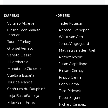
34º en el pasado Giro), 3.Hessmann (sí, Hessmann...), 4.Ryan (E
DF), 5.Piganzoli (Visma), 6.Fancellu (Ukyo), 7.Wilksch (Tudor),
8.Lenny Martinez (Bahrein), 9. Van Belle (Visma), 10. Vacek (Li
CARRERAS
HOMBRES
dl). A tiempo vista se obtiene mucha información...
Volta ao Algarve
Tadej Pogacar
Clasica Jaén Paraiso
Remco Evenepoel
Interior
Wout van Aert
Tour of Turkey
Jonas Vingegaard
Giro del Veneto
Mathieu van der Poel
Veneto Classic
Primoz Roglic
Il Lombardia
Julian Alaphilippe
Mundial de Ciclismo
Biniam Girmay
Vuelta a España
Filippo Ganna
Tour de Francia
Egan Bernal
Critérium du Dauphiné
Tom Pidcock
Lieja-Bastoña-Lieja
Peter Sagan
Milán-San Remo
Richard Carapaz