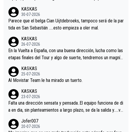
nir.Repito aqui falta algo , y no es precisamente los corredore
KASKAS
s.La única buena noticia es la mejoría de Enric Más en San Seb
30-07-2026
astian.Si en la Vuelta a Burgos sigue la mejoría, podríamos ten
Parece que el belga Cian Uijtdebroeks, tampoco será de la par
er alguna sorpresa en la Vuelta.Ojalá.
tida en San Sebastián …..esto empieza a oler mal.
KASKAS
26-07-2026
En la Vuelta a España, con una buena dirección, lucha como las
etapas finales del Tour y algo de suerte, tendremos un magnífi
co resultado.Acepto apuestas………Suerte
KASKAS
25-07-2026
Al Movistar Team le ha mirado un tuerto.
KASKAS
23-07-2026
Falta una dirección sensata y pensada..El equipo funciona de di
a en dia, sin planteamientos a largo plazo, se da la salida y…..ve
remos qué pasa.Hecho de menos esos directores , Langarica,
Jofer007
Minguez, Velez etc etc.Me da pena vivir estos momentos tan
20-07-2026
tristes sin victorias.