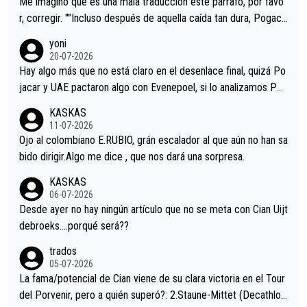
Me imagino que es una mala traducción este párrafo, por favo
r, corregir. ""Incluso después de aquella caída tan dura, Pogaca
r volvió a atacarle en un descenso durante el Giro y Vingegaard
yoni
permaneció pegado a su rueda. Parecía increíble la forma en l
20-07-2026
a que era capaz de controlar el miedo", recordó."
Hay algo más que no está claro en el desenlace final, quizá Po
jacar y UAE pactaron algo con Evenepoel, si lo analizamos Poj
acar no sprintó a tope y de hecho los últimos metros entra cas
KASKAS
i sin pedalear, luego está el saludo con Evenepoel dándose la
11-07-2026
mano de una manera muy fraternal, más allá de los típicos toqu
Ojo al colombiano E.RUBIO, grán escalador al que aún no han sa
es en el hombro con que saludaba a Vingegard. Ahí hubo una in
bido dirigir.Algo me dice , que nos dará una sorpresa.
trahistoria que nunca sabremos. Quién mucho abarca poco apri
KASKAS
eta, a ver si por querer poner a Del Toro con calzador en posi
06-07-2026
ción de podio UAE y Pojacar se van complicar el tour.
Desde ayer no hay ningún artículo que no se meta con Cian Uijt
debroeks….porqué será??
trados
05-07-2026
La fama/potencial de Cian viene de su clara victoria en el Tour
del Porvenir, pero a quién superó?: 2.Staune-Mittet (Decathlon,