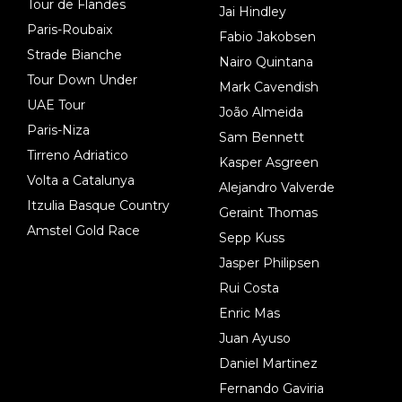
Tour de Flandes
Jai Hindley
Paris-Roubaix
Fabio Jakobsen
Strade Bianche
Nairo Quintana
Tour Down Under
Mark Cavendish
UAE Tour
João Almeida
Paris-Niza
Sam Bennett
Tirreno Adriatico
Kasper Asgreen
Volta a Catalunya
Alejandro Valverde
Itzulia Basque Country
Geraint Thomas
Amstel Gold Race
Sepp Kuss
Jasper Philipsen
Rui Costa
Enric Mas
Juan Ayuso
Daniel Martinez
Fernando Gaviria