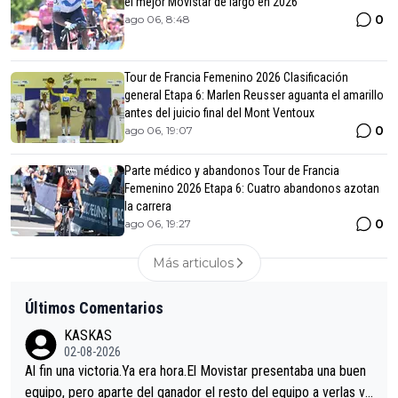
el mejor Movistar de largo en 2026
0
ago 06, 8:48
Tour de Francia Femenino 2026 Clasificación
general Etapa 6: Marlen Reusser aguanta el amarillo
antes del juicio final del Mont Ventoux
0
ago 06, 19:07
Parte médico y abandonos Tour de Francia
Femenino 2026 Etapa 6: Cuatro abandonos azotan
la carrera
0
ago 06, 19:27
Más articulos
Últimos Comentarios
KASKAS
02-08-2026
Al fin una victoria.Ya era hora.El Movistar presentaba una buen
equipo, pero aparte del ganador el resto del equipo a verlas ve