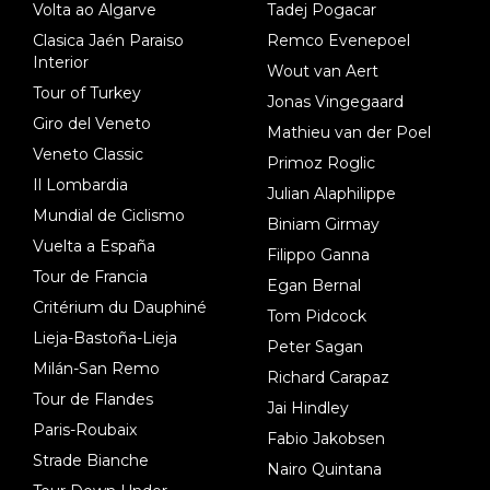
Volta ao Algarve
Tadej Pogacar
Clasica Jaén Paraiso
Remco Evenepoel
Interior
Wout van Aert
Tour of Turkey
Jonas Vingegaard
Giro del Veneto
Mathieu van der Poel
Veneto Classic
Primoz Roglic
Il Lombardia
Julian Alaphilippe
Mundial de Ciclismo
Biniam Girmay
Vuelta a España
Filippo Ganna
Tour de Francia
Egan Bernal
Critérium du Dauphiné
Tom Pidcock
Lieja-Bastoña-Lieja
Peter Sagan
Milán-San Remo
Richard Carapaz
Tour de Flandes
Jai Hindley
Paris-Roubaix
Fabio Jakobsen
Strade Bianche
Nairo Quintana