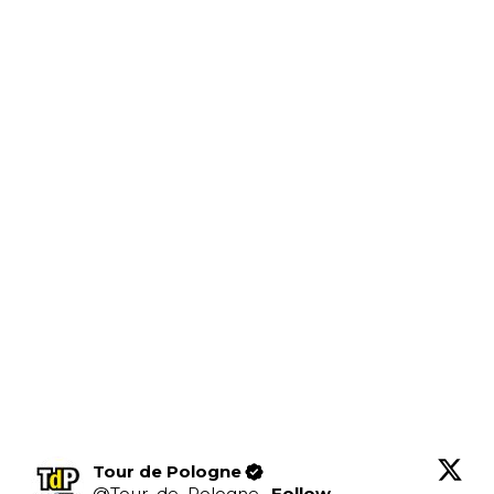
Tour de Pologne
@
Tour_de_Pologne
·
Follow