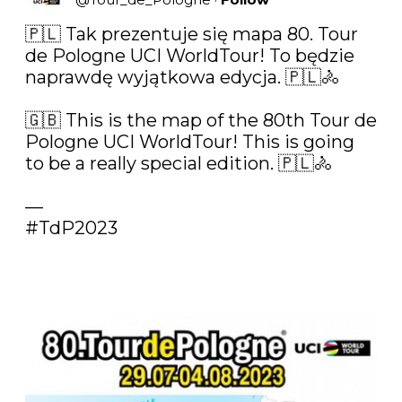
🇵🇱 Tak prezentuje się mapa 80. Tour 
de Pologne UCI WorldTour! To będzie 
naprawdę wyjątkowa edycja. 🇵🇱🚴

🇬🇧 This is the map of the 80th Tour de 
Pologne UCI WorldTour! This is going 
to be a really special edition. 🇵🇱🚴

#TdP2023