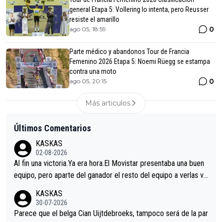
general Etapa 5: Vollering lo intenta, pero Reusser
resiste el amarillo
0
ago 05, 18:59
Parte médico y abandonos Tour de Francia
Femenino 2026 Etapa 5: Noemi Rüegg se estampa
contra una moto
0
ago 05, 20:15
Más articulos
Últimos Comentarios
KASKAS
02-08-2026
Al fin una victoria.Ya era hora.El Movistar presentaba una buen
equipo, pero aparte del ganador el resto del equipo a verlas ve
nir.Repito aqui falta algo , y no es precisamente los corredore
KASKAS
s.La única buena noticia es la mejoría de Enric Más en San Seb
30-07-2026
astian.Si en la Vuelta a Burgos sigue la mejoría, podríamos ten
Parece que el belga Cian Uijtdebroeks, tampoco será de la par