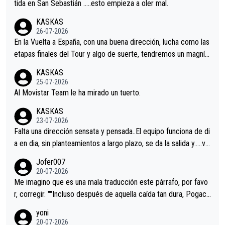
er alguna sorpresa en la Vuelta.Ojalá.
tida en San Sebastián …..esto empieza a oler mal.
KASKAS
26-07-2026
En la Vuelta a España, con una buena dirección, lucha como las
etapas finales del Tour y algo de suerte, tendremos un magnífi
co resultado.Acepto apuestas………Suerte
KASKAS
25-07-2026
Al Movistar Team le ha mirado un tuerto.
KASKAS
23-07-2026
Falta una dirección sensata y pensada..El equipo funciona de di
a en dia, sin planteamientos a largo plazo, se da la salida y…..ve
remos qué pasa.Hecho de menos esos directores , Langarica,
Jofer007
Minguez, Velez etc etc.Me da pena vivir estos momentos tan
20-07-2026
tristes sin victorias.
Me imagino que es una mala traducción este párrafo, por favo
r, corregir. ""Incluso después de aquella caída tan dura, Pogaca
r volvió a atacarle en un descenso durante el Giro y Vingegaard
yoni
permaneció pegado a su rueda. Parecía increíble la forma en l
20-07-2026