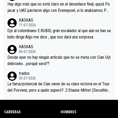
a que era capaz de controlar el miedo", recordó."
Hay algo más que no está claro en el desenlace final, quizá Po
jacar y UAE pactaron algo con Evenepoel, si lo analizamos Poj
acar no sprintó a tope y de hecho los últimos metros entra cas
KASKAS
i sin pedalear, luego está el saludo con Evenepoel dándose la
11-07-2026
mano de una manera muy fraternal, más allá de los típicos toqu
Ojo al colombiano E.RUBIO, grán escalador al que aún no han sa
es en el hombro con que saludaba a Vingegard. Ahí hubo una in
bido dirigir.Algo me dice , que nos dará una sorpresa.
trahistoria que nunca sabremos. Quién mucho abarca poco apri
KASKAS
eta, a ver si por querer poner a Del Toro con calzador en posi
06-07-2026
ción de podio UAE y Pojacar se van complicar el tour.
Desde ayer no hay ningún artículo que no se meta con Cian Uijt
debroeks….porqué será??
trados
05-07-2026
La fama/potencial de Cian viene de su clara victoria en el Tour
del Porvenir, pero a quién superó?: 2.Staune-Mittet (Decathlon,
34º en el pasado Giro), 3.Hessmann (sí, Hessmann...), 4.Ryan (E
DF), 5.Piganzoli (Visma), 6.Fancellu (Ukyo), 7.Wilksch (Tudor),
8.Lenny Martinez (Bahrein), 9. Van Belle (Visma), 10. Vacek (Li
CARRERAS
HOMBRES
dl). A tiempo vista se obtiene mucha información...