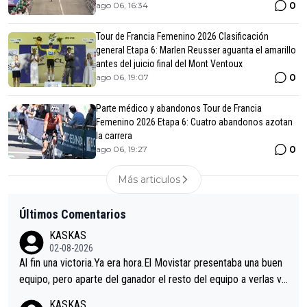
0
ago 06, 16:34
Tour de Francia Femenino 2026 Clasificación
general Etapa 6: Marlen Reusser aguanta el amarillo
antes del juicio final del Mont Ventoux
0
ago 06, 19:07
Parte médico y abandonos Tour de Francia
Femenino 2026 Etapa 6: Cuatro abandonos azotan
la carrera
0
ago 06, 19:27
Más articulos
Últimos Comentarios
KASKAS
02-08-2026
Al fin una victoria.Ya era hora.El Movistar presentaba una buen
equipo, pero aparte del ganador el resto del equipo a verlas ve
nir.Repito aqui falta algo , y no es precisamente los corredore
KASKAS