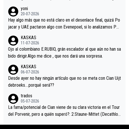
r volvió a atacarle en un descenso durante el Giro y Vingegaard
yoni
permaneció pegado a su rueda. Parecía increíble la forma en l
20-07-2026
a que era capaz de controlar el miedo", recordó."
Hay algo más que no está claro en el desenlace final, quizá Po
jacar y UAE pactaron algo con Evenepoel, si lo analizamos Poj
acar no sprintó a tope y de hecho los últimos metros entra cas
KASKAS
i sin pedalear, luego está el saludo con Evenepoel dándose la
11-07-2026
mano de una manera muy fraternal, más allá de los típicos toqu
Ojo al colombiano E.RUBIO, grán escalador al que aún no han sa
es en el hombro con que saludaba a Vingegard. Ahí hubo una in
bido dirigir.Algo me dice , que nos dará una sorpresa.
trahistoria que nunca sabremos. Quién mucho abarca poco apri
KASKAS
eta, a ver si por querer poner a Del Toro con calzador en posi
06-07-2026
ción de podio UAE y Pojacar se van complicar el tour.
Desde ayer no hay ningún artículo que no se meta con Cian Uijt
debroeks….porqué será??
trados
05-07-2026
La fama/potencial de Cian viene de su clara victoria en el Tour
del Porvenir, pero a quién superó?: 2.Staune-Mittet (Decathlon,
34º en el pasado Giro), 3.Hessmann (sí, Hessmann...), 4.Ryan (E
DF), 5.Piganzoli (Visma), 6.Fancellu (Ukyo), 7.Wilksch (Tudor),