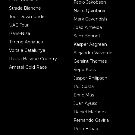
Fabio Jakobsen
Strade Bianche
Nairo Quintana
Tour Down Under
Mark Cavendish
UAE Tour
João Almeida
Paris-Niza
Sam Bennett
Tirreno Adriatico
Kasper Asgreen
Volta a Catalunya
Alejandro Valverde
Itzulia Basque Country
Geraint Thomas
Amstel Gold Race
Sepp Kuss
Jasper Philipsen
Rui Costa
Enric Mas
Juan Ayuso
Daniel Martinez
Fernando Gaviria
Pello Bilbao