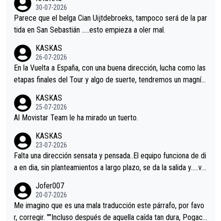
s.La única buena noticia es la mejoría de Enric Más en San Seb
30-07-2026
astian.Si en la Vuelta a Burgos sigue la mejoría, podríamos ten
Parece que el belga Cian Uijtdebroeks, tampoco será de la par
er alguna sorpresa en la Vuelta.Ojalá.
tida en San Sebastián …..esto empieza a oler mal.
KASKAS
26-07-2026
En la Vuelta a España, con una buena dirección, lucha como las
etapas finales del Tour y algo de suerte, tendremos un magnífi
co resultado.Acepto apuestas………Suerte
KASKAS
25-07-2026
Al Movistar Team le ha mirado un tuerto.
KASKAS
23-07-2026
Falta una dirección sensata y pensada..El equipo funciona de di
a en dia, sin planteamientos a largo plazo, se da la salida y…..ve
remos qué pasa.Hecho de menos esos directores , Langarica,
Jofer007
Minguez, Velez etc etc.Me da pena vivir estos momentos tan
20-07-2026
tristes sin victorias.
Me imagino que es una mala traducción este párrafo, por favo
r, corregir. ""Incluso después de aquella caída tan dura, Pogaca