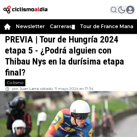
Newsletter
Carreras
Tour de France Manag
▼
PREVIA | Tour de Hungría 2024
etapa 5 - ¿Podrá alguien con
Thibau Nys en la durísima etapa
final?
Ciclismo
por
Juan Larra
sábado, 11 mayo 2024 en 17:34