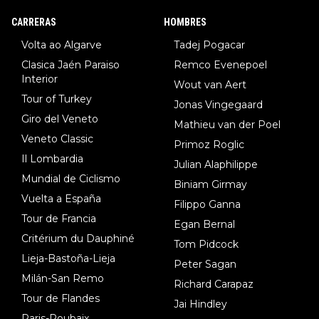
8.Lenny Martinez (Bahrein), 9. Van Belle (Visma), 10. Vacek (Li
CARRERAS
HOMBRES
dl). A tiempo vista se obtiene mucha información...
Volta ao Algarve
Tadej Pogacar
Clasica Jaén Paraiso
Remco Evenepoel
Interior
Wout van Aert
Tour of Turkey
Jonas Vingegaard
Giro del Veneto
Mathieu van der Poel
Veneto Classic
Primoz Roglic
Il Lombardia
Julian Alaphilippe
Mundial de Ciclismo
Biniam Girmay
Vuelta a España
Filippo Ganna
Tour de Francia
Egan Bernal
Critérium du Dauphiné
Tom Pidcock
Lieja-Bastoña-Lieja
Peter Sagan
Milán-San Remo
Richard Carapaz
Tour de Flandes
Jai Hindley
Paris-Roubaix