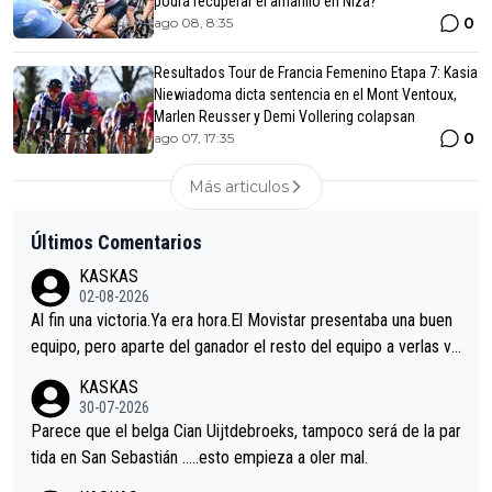
podrá recuperar el amarillo en Niza?
0
ago 08, 8:35
Resultados Tour de Francia Femenino Etapa 7: Kasia
Niewiadoma dicta sentencia en el Mont Ventoux,
Marlen Reusser y Demi Vollering colapsan
0
ago 07, 17:35
Más articulos
Últimos Comentarios
KASKAS
02-08-2026
Al fin una victoria.Ya era hora.El Movistar presentaba una buen
equipo, pero aparte del ganador el resto del equipo a verlas ve
nir.Repito aqui falta algo , y no es precisamente los corredore
KASKAS
s.La única buena noticia es la mejoría de Enric Más en San Seb
30-07-2026
astian.Si en la Vuelta a Burgos sigue la mejoría, podríamos ten
Parece que el belga Cian Uijtdebroeks, tampoco será de la par
er alguna sorpresa en la Vuelta.Ojalá.
tida en San Sebastián …..esto empieza a oler mal.