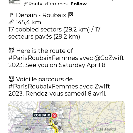
@
RoubaixFemmes
·
Follow
🚩 Denain - Roubaix 🏁

📏 145,4 km

17 cobbled sectors (29.2 km) / 17 
secteurs pavés (29,2 km)

😈 Here is the route of 
#ParisRoubaixFemmes
 avec 
@GoZwift
2023. See you on Saturday April 8.

😈 Voici le parcours de 
#ParisRoubaixFemmes
 avec Zwift 
2023. Rendez-vous samedi 8 avril. 