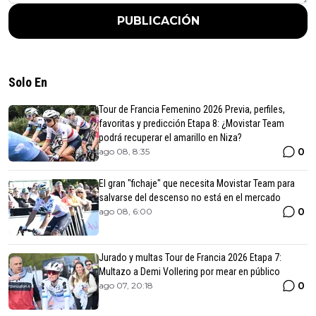
PUBLICACIÓN
Solo En
Tour de Francia Femenino 2026 Previa, perfiles,
favoritas y predicción Etapa 8: ¿Movistar Team
podrá recuperar el amarillo en Niza?
0
ago 08, 8:35
El gran "fichaje" que necesita Movistar Team para
salvarse del descenso no está en el mercado
0
ago 08, 6:00
Jurado y multas Tour de Francia 2026 Etapa 7:
Multazo a Demi Vollering por mear en público
0
ago 07, 20:18