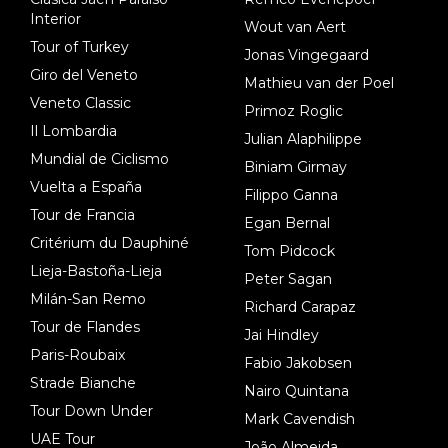
Interior
Wout van Aert
Tour of Turkey
Jonas Vingegaard
Giro del Veneto
Mathieu van der Poel
Veneto Classic
Primoz Roglic
Il Lombardia
Julian Alaphilippe
Mundial de Ciclismo
Biniam Girmay
Vuelta a España
Filippo Ganna
Tour de Francia
Egan Bernal
Critérium du Dauphiné
Tom Pidcock
Lieja-Bastoña-Lieja
Peter Sagan
Milán-San Remo
Richard Carapaz
Tour de Flandes
Jai Hindley
Paris-Roubaix
Fabio Jakobsen
Strade Bianche
Nairo Quintana
Tour Down Under
Mark Cavendish
UAE Tour
João Almeida