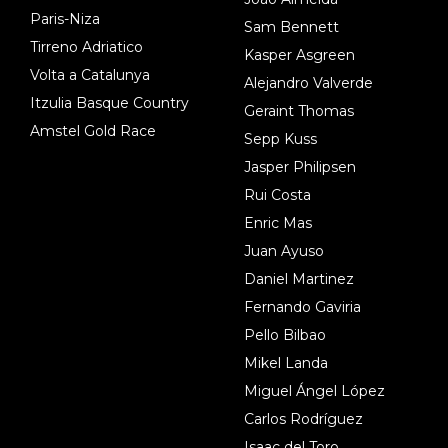
Paris-Niza
Sam Bennett
Tirreno Adriatico
Kasper Asgreen
Volta a Catalunya
Alejandro Valverde
Itzulia Basque Country
Geraint Thomas
Amstel Gold Race
Sepp Kuss
Jasper Philipsen
Rui Costa
Enric Mas
Juan Ayuso
Daniel Martinez
Fernando Gaviria
Pello Bilbao
Mikel Landa
Miguel Ángel López
Carlos Rodríguez
Isaac del Toro