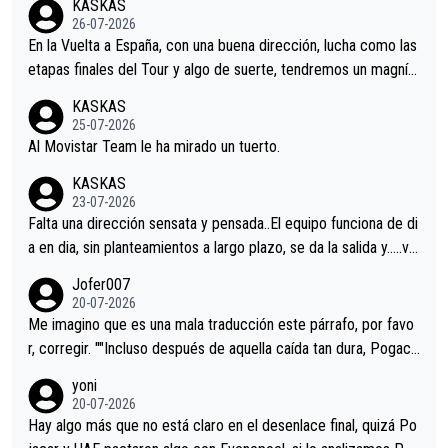
KASKAS
26-07-2026
En la Vuelta a España, con una buena dirección, lucha como las
etapas finales del Tour y algo de suerte, tendremos un magnífi
co resultado.Acepto apuestas………Suerte
KASKAS
25-07-2026
Al Movistar Team le ha mirado un tuerto.
KASKAS
23-07-2026
Falta una dirección sensata y pensada..El equipo funciona de di
a en dia, sin planteamientos a largo plazo, se da la salida y…..ve
remos qué pasa.Hecho de menos esos directores , Langarica,
Jofer007
Minguez, Velez etc etc.Me da pena vivir estos momentos tan
20-07-2026
tristes sin victorias.
Me imagino que es una mala traducción este párrafo, por favo
r, corregir. ""Incluso después de aquella caída tan dura, Pogaca
r volvió a atacarle en un descenso durante el Giro y Vingegaard
yoni
permaneció pegado a su rueda. Parecía increíble la forma en l
20-07-2026
a que era capaz de controlar el miedo", recordó."
Hay algo más que no está claro en el desenlace final, quizá Po