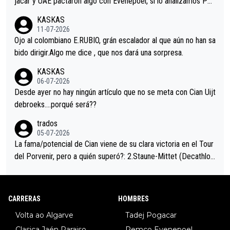
jacar y UAE pactaron algo con Evenepoel, si lo analizamos Poj
acar no sprintó a tope y de hecho los últimos metros entra cas
KASKAS
i sin pedalear, luego está el saludo con Evenepoel dándose la
11-07-2026
mano de una manera muy fraternal, más allá de los típicos toqu
Ojo al colombiano E.RUBIO, grán escalador al que aún no han sa
es en el hombro con que saludaba a Vingegard. Ahí hubo una in
bido dirigir.Algo me dice , que nos dará una sorpresa.
trahistoria que nunca sabremos. Quién mucho abarca poco apri
KASKAS
eta, a ver si por querer poner a Del Toro con calzador en posi
06-07-2026
ción de podio UAE y Pojacar se van complicar el tour.
Desde ayer no hay ningún artículo que no se meta con Cian Uijt
debroeks….porqué será??
trados
05-07-2026
La fama/potencial de Cian viene de su clara victoria en el Tour
del Porvenir, pero a quién superó?: 2.Staune-Mittet (Decathlon,
34º en el pasado Giro), 3.Hessmann (sí, Hessmann...), 4.Ryan (E
DF), 5.Piganzoli (Visma), 6.Fancellu (Ukyo), 7.Wilksch (Tudor),
8.Lenny Martinez (Bahrein), 9. Van Belle (Visma), 10. Vacek (Li
CARRERAS
HOMBRES
dl). A tiempo vista se obtiene mucha información...
Volta ao Algarve
Tadej Pogacar
Clasica Jaén Paraiso
Remco Evenepoel