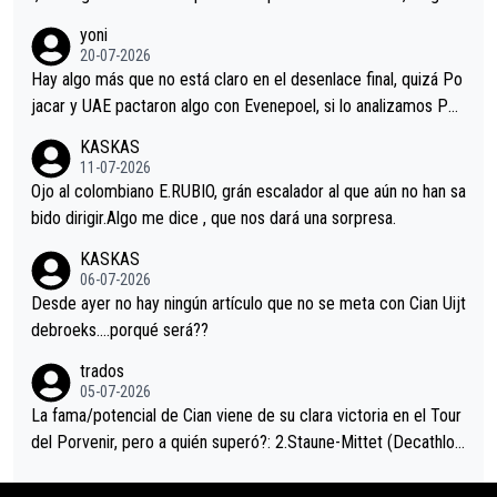
r volvió a atacarle en un descenso durante el Giro y Vingegaard
yoni
permaneció pegado a su rueda. Parecía increíble la forma en l
20-07-2026
a que era capaz de controlar el miedo", recordó."
Hay algo más que no está claro en el desenlace final, quizá Po
jacar y UAE pactaron algo con Evenepoel, si lo analizamos Poj
acar no sprintó a tope y de hecho los últimos metros entra cas
KASKAS
i sin pedalear, luego está el saludo con Evenepoel dándose la
11-07-2026
mano de una manera muy fraternal, más allá de los típicos toqu
Ojo al colombiano E.RUBIO, grán escalador al que aún no han sa
es en el hombro con que saludaba a Vingegard. Ahí hubo una in
bido dirigir.Algo me dice , que nos dará una sorpresa.
trahistoria que nunca sabremos. Quién mucho abarca poco apri
KASKAS
eta, a ver si por querer poner a Del Toro con calzador en posi
06-07-2026
ción de podio UAE y Pojacar se van complicar el tour.
Desde ayer no hay ningún artículo que no se meta con Cian Uijt
debroeks….porqué será??
trados
05-07-2026
La fama/potencial de Cian viene de su clara victoria en el Tour
del Porvenir, pero a quién superó?: 2.Staune-Mittet (Decathlon,
34º en el pasado Giro), 3.Hessmann (sí, Hessmann...), 4.Ryan (E
DF), 5.Piganzoli (Visma), 6.Fancellu (Ukyo), 7.Wilksch (Tudor),