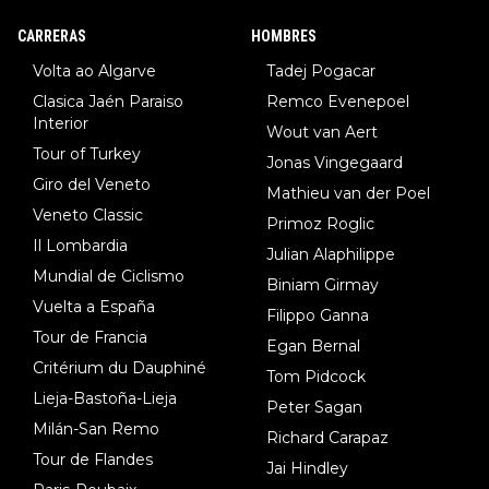
8.Lenny Martinez (Bahrein), 9. Van Belle (Visma), 10. Vacek (Li
CARRERAS
HOMBRES
dl). A tiempo vista se obtiene mucha información...
Volta ao Algarve
Tadej Pogacar
Clasica Jaén Paraiso
Remco Evenepoel
Interior
Wout van Aert
Tour of Turkey
Jonas Vingegaard
Giro del Veneto
Mathieu van der Poel
Veneto Classic
Primoz Roglic
Il Lombardia
Julian Alaphilippe
Mundial de Ciclismo
Biniam Girmay
Vuelta a España
Filippo Ganna
Tour de Francia
Egan Bernal
Critérium du Dauphiné
Tom Pidcock
Lieja-Bastoña-Lieja
Peter Sagan
Milán-San Remo
Richard Carapaz
Tour de Flandes
Jai Hindley