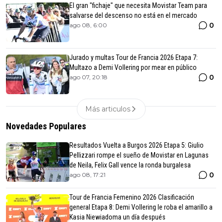
El gran "fichaje" que necesita Movistar Team para
salvarse del descenso no está en el mercado
0
ago 08, 6:00
Jurado y multas Tour de Francia 2026 Etapa 7:
Multazo a Demi Vollering por mear en público
0
ago 07, 20:18
Más articulos
Novedades Populares
Resultados Vuelta a Burgos 2026 Etapa 5: Giulio
Pellizzari rompe el sueño de Movistar en Lagunas
de Neila, Felix Gall vence la ronda burgalesa
0
ago 08, 17:21
Tour de Francia Femenino 2026 Clasificación
general Etapa 8: Demi Vollering le roba el amarillo a
Kasia Niewiadoma un día después