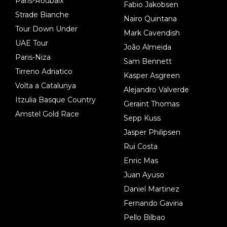
Paris-Roubaix
Fabio Jakobsen
Strade Bianche
Nairo Quintana
Tour Down Under
Mark Cavendish
UAE Tour
João Almeida
Paris-Niza
Sam Bennett
Tirreno Adriatico
Kasper Asgreen
Volta a Catalunya
Alejandro Valverde
Itzulia Basque Country
Geraint Thomas
Amstel Gold Race
Sepp Kuss
Jasper Philipsen
Rui Costa
Enric Mas
Juan Ayuso
Daniel Martinez
Fernando Gaviria
Pello Bilbao