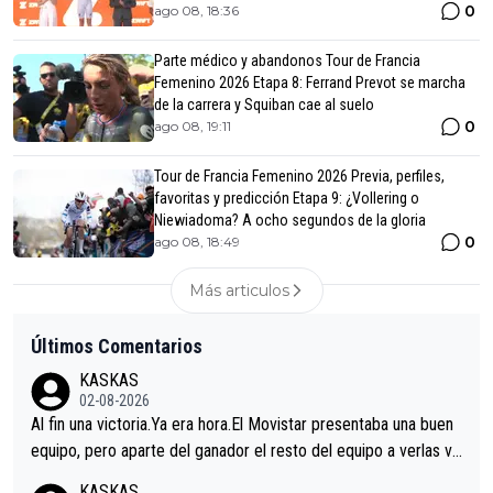
0
ago 08, 18:36
Parte médico y abandonos Tour de Francia
Femenino 2026 Etapa 8: Ferrand Prevot se marcha
de la carrera y Squiban cae al suelo
0
ago 08, 19:11
Tour de Francia Femenino 2026 Previa, perfiles,
favoritas y predicción Etapa 9: ¿Vollering o
Niewiadoma? A ocho segundos de la gloria
0
ago 08, 18:49
Más articulos
Últimos Comentarios
KASKAS
02-08-2026
Al fin una victoria.Ya era hora.El Movistar presentaba una buen
equipo, pero aparte del ganador el resto del equipo a verlas ve
nir.Repito aqui falta algo , y no es precisamente los corredore
KASKAS