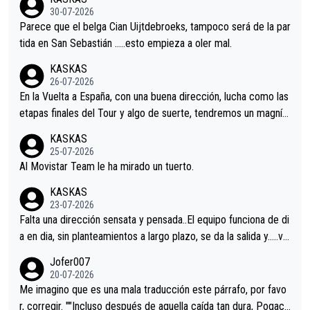
s.La única buena noticia es la mejoría de Enric Más en San Seb
30-07-2026
astian.Si en la Vuelta a Burgos sigue la mejoría, podríamos ten
Parece que el belga Cian Uijtdebroeks, tampoco será de la par
er alguna sorpresa en la Vuelta.Ojalá.
tida en San Sebastián …..esto empieza a oler mal.
KASKAS
26-07-2026
En la Vuelta a España, con una buena dirección, lucha como las
etapas finales del Tour y algo de suerte, tendremos un magnífi
co resultado.Acepto apuestas………Suerte
KASKAS
25-07-2026
Al Movistar Team le ha mirado un tuerto.
KASKAS
23-07-2026
Falta una dirección sensata y pensada..El equipo funciona de di
a en dia, sin planteamientos a largo plazo, se da la salida y…..ve
remos qué pasa.Hecho de menos esos directores , Langarica,
Jofer007
Minguez, Velez etc etc.Me da pena vivir estos momentos tan
20-07-2026
tristes sin victorias.
Me imagino que es una mala traducción este párrafo, por favo
r, corregir. ""Incluso después de aquella caída tan dura, Pogaca