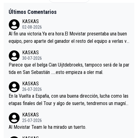
Últimos Comentarios
KASKAS
02-08-2026
Al fin una victoria.Ya era hora.El Movistar presentaba una buen
equipo, pero aparte del ganador el resto del equipo a verlas ve
nir.Repito aqui falta algo , y no es precisamente los corredore
KASKAS
s.La única buena noticia es la mejoría de Enric Más en San Seb
30-07-2026
astian.Si en la Vuelta a Burgos sigue la mejoría, podríamos ten
Parece que el belga Cian Uijtdebroeks, tampoco será de la par
er alguna sorpresa en la Vuelta.Ojalá.
tida en San Sebastián …..esto empieza a oler mal.
KASKAS
26-07-2026
En la Vuelta a España, con una buena dirección, lucha como las
etapas finales del Tour y algo de suerte, tendremos un magnífi
co resultado.Acepto apuestas………Suerte
KASKAS
25-07-2026
Al Movistar Team le ha mirado un tuerto.