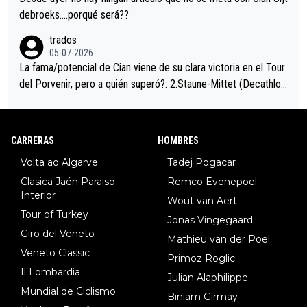
debroeks….porqué será??
trados
05-07-2026
La fama/potencial de Cian viene de su clara victoria en el Tour
del Porvenir, pero a quién superó?: 2.Staune-Mittet (Decathlon,
34º en el pasado Giro), 3.Hessmann (sí, Hessmann...), 4.Ryan (E
DF), 5.Piganzoli (Visma), 6.Fancellu (Ukyo), 7.Wilksch (Tudor),
8.Lenny Martinez (Bahrein), 9. Van Belle (Visma), 10. Vacek (Li
CARRERAS
HOMBRES
dl). A tiempo vista se obtiene mucha información...
Volta ao Algarve
Tadej Pogacar
Clasica Jaén Paraiso
Remco Evenepoel
Interior
Wout van Aert
Tour of Turkey
Jonas Vingegaard
Giro del Veneto
Mathieu van der Poel
Veneto Classic
Primoz Roglic
Il Lombardia
Julian Alaphilippe
Mundial de Ciclismo
Biniam Girmay