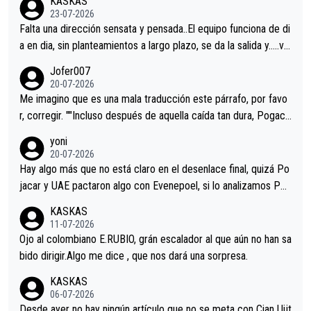
KASKAS
23-07-2026
Falta una dirección sensata y pensada..El equipo funciona de di
a en dia, sin planteamientos a largo plazo, se da la salida y…..ve
remos qué pasa.Hecho de menos esos directores , Langarica,
Jofer007
Minguez, Velez etc etc.Me da pena vivir estos momentos tan
20-07-2026
tristes sin victorias.
Me imagino que es una mala traducción este párrafo, por favo
r, corregir. ""Incluso después de aquella caída tan dura, Pogaca
r volvió a atacarle en un descenso durante el Giro y Vingegaard
yoni
permaneció pegado a su rueda. Parecía increíble la forma en l
20-07-2026
a que era capaz de controlar el miedo", recordó."
Hay algo más que no está claro en el desenlace final, quizá Po
jacar y UAE pactaron algo con Evenepoel, si lo analizamos Poj
acar no sprintó a tope y de hecho los últimos metros entra cas
KASKAS
i sin pedalear, luego está el saludo con Evenepoel dándose la
11-07-2026
mano de una manera muy fraternal, más allá de los típicos toqu
Ojo al colombiano E.RUBIO, grán escalador al que aún no han sa
es en el hombro con que saludaba a Vingegard. Ahí hubo una in
bido dirigir.Algo me dice , que nos dará una sorpresa.
trahistoria que nunca sabremos. Quién mucho abarca poco apri
KASKAS
eta, a ver si por querer poner a Del Toro con calzador en posi
06-07-2026
ción de podio UAE y Pojacar se van complicar el tour.
Desde ayer no hay ningún artículo que no se meta con Cian Uijt