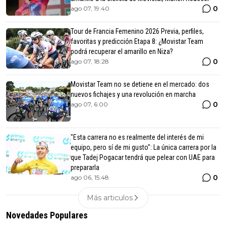
0
ago 07, 19:40
Tour de Francia Femenino 2026 Previa, perfiles,
favoritas y predicción Etapa 8: ¿Movistar Team
podrá recuperar el amarillo en Niza?
0
ago 07, 18:28
Movistar Team no se detiene en el mercado: dos
nuevos fichajes y una revolución en marcha
0
ago 07, 6:00
"Esta carrera no es realmente del interés de mi
equipo, pero sí de mi gusto": La única carrera por la
que Tadej Pogacar tendrá que pelear con UAE para
prepararla
0
ago 06, 15:48
Más articulos
Novedades Populares