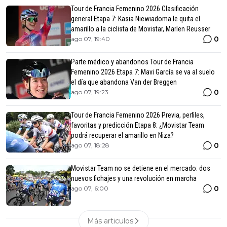
Tour de Francia Femenino 2026 Clasificación
general Etapa 7: Kasia Niewiadoma le quita el
amarillo a la ciclista de Movistar, Marlen Reusser
0
ago 07, 19:40
Parte médico y abandonos Tour de Francia
Femenino 2026 Etapa 7: Mavi García se va al suelo
el día que abandona Van der Breggen
0
ago 07, 19:23
Tour de Francia Femenino 2026 Previa, perfiles,
favoritas y predicción Etapa 8: ¿Movistar Team
podrá recuperar el amarillo en Niza?
0
ago 07, 18:28
Movistar Team no se detiene en el mercado: dos
nuevos fichajes y una revolución en marcha
0
ago 07, 6:00
Más articulos