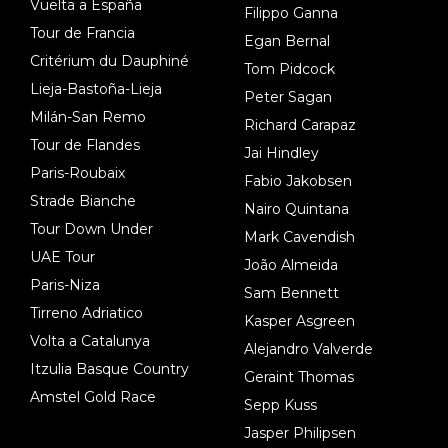
Vuelta a España
Filippo Ganna
Tour de Francia
Egan Bernal
Critérium du Dauphiné
Tom Pidcock
Lieja-Bastoña-Lieja
Peter Sagan
Milán-San Remo
Richard Carapaz
Tour de Flandes
Jai Hindley
Paris-Roubaix
Fabio Jakobsen
Strade Bianche
Nairo Quintana
Tour Down Under
Mark Cavendish
UAE Tour
João Almeida
Paris-Niza
Sam Bennett
Tirreno Adriatico
Kasper Asgreen
Volta a Catalunya
Alejandro Valverde
Itzulia Basque Country
Geraint Thomas
Amstel Gold Race
Sepp Kuss
Jasper Philipsen