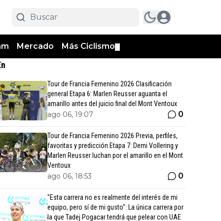
am
Mercado
Más Ciclismo
▼
En
Tour de Francia Femenino 2026 Clasificación
general Etapa 6: Marlen Reusser aguanta el
amarillo antes del juicio final del Mont Ventoux
0
ago 06, 19:07
Tour de Francia Femenino 2026 Previa, perfiles,
favoritas y predicción Etapa 7: Demi Vollering y
Marlen Reusser luchan por el amarillo en el Mont
Ventoux
0
ago 06, 18:53
"Esta carrera no es realmente del interés de mi
equipo, pero sí de mi gusto": La única carrera por
la que Tadej Pogacar tendrá que pelear con UAE