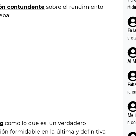
ener
ión contundente
sobre el rendimiento
rtid
eba:
En l
s et
ífic
Al M
Falt
ia e
erem
a, M
an tr
Me i
r, c
do
como lo que es, un verdadero
ar v
ón formidable en la última y definitiva