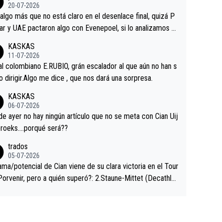
ermaneció pegado a su rueda. Parecía increíble la forma
20-07-2026
a que era capaz de controlar el miedo", recordó."
algo más que no está claro en el desenlace final, quizá P
ar y UAE pactaron algo con Evenepoel, si lo analizamos P
ar no sprintó a tope y de hecho los últimos metros entra
KASKAS
 sin pedalear, luego está el saludo con Evenepoel dándose
11-07-2026
ano de una manera muy fraternal, más allá de los típicos t
al colombiano E.RUBIO, grán escalador al que aún no han s
s en el hombro con que saludaba a Vingegard. Ahí hubo u
abido dirigir.Algo me dice , que nos dará una sorpresa.
ntrahistoria que nunca sabremos. Quién mucho abarca poc
KASKAS
rieta, a ver si por querer poner a Del Toro con calzador e
06-07-2026
sición de podio UAE y Pojacar se van complicar el tour.
 ayer no hay ningún artículo que no se meta con Cian Uij
roeks….porqué será??
trados
05-07-2026
ama/potencial de Cian viene de su clara victoria en el Tour
Porvenir, pero a quién superó?: 2.Staune-Mittet (Decathlo
4º en el pasado Giro), 3.Hessmann (sí, Hessmann...), 4.Rya
DF), 5.Piganzoli (Visma), 6.Fancellu (Ukyo), 7.Wilksch (Tud
 8.Lenny Martinez (Bahrein), 9. Van Belle (Visma), 10. Vace