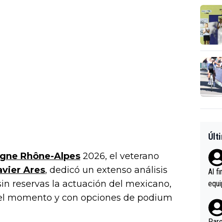
Últ
rgne Rhône-Alpes
2026, el veterano
avier Ares
, dedicó un extenso análisis
Al f
in reservas la actuación del mexicano,
equi
enir
 del momento y con opciones de podium
es.L
ebas
Pare