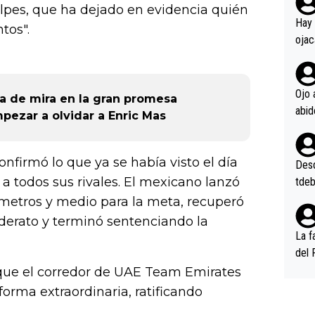
rd p
pes, que ha dejado en evidencia quién
en l
Hay 
tos".
ojac
ojac
casi
la m
Ojo 
a de mira en la gran promesa
oque
pezar a olvidar a Enric Mas
na i
o ap
n po
confirmó lo que ya se había visto el día
Desde
 a todos sus rivales. El mexicano lanzó
tdeb
metros y medio para la meta, recuperó
iderato y terminó sentenciando la
La f
del 
n, 3
que el corredor de UAE Team Emirates
n (E
forma extraordinaria, ratificando
or),