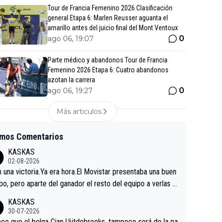
Tour de Francia Femenino 2026 Clasificación
general Etapa 6: Marlen Reusser aguanta el
amarillo antes del juicio final del Mont Ventoux
0
ago 06, 19:07
Parte médico y abandonos Tour de Francia
Femenino 2026 Etapa 6: Cuatro abandonos
azotan la carrera
0
ago 06, 19:27
Más articulos
imos Comentarios
KASKAS
02-08-2026
in una victoria.Ya era hora.El Movistar presentaba una buen
po, pero aparte del ganador el resto del equipo a verlas v
.Repito aqui falta algo , y no es precisamente los corredor
KASKAS
a única buena noticia es la mejoría de Enric Más en San S
30-07-2026
tian.Si en la Vuelta a Burgos sigue la mejoría, podríamos t
ce que el belga Cian Uijtdebroeks, tampoco será de la pa