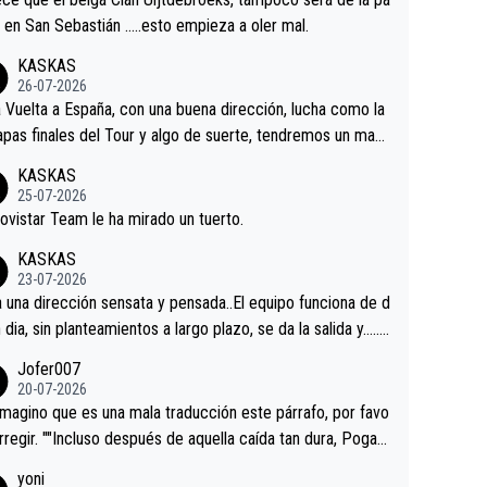
 alguna sorpresa en la Vuelta.Ojalá.
a en San Sebastián …..esto empieza a oler mal.
KASKAS
26-07-2026
a Vuelta a España, con una buena dirección, lucha como la
apas finales del Tour y algo de suerte, tendremos un magn
o resultado.Acepto apuestas………Suerte
KASKAS
25-07-2026
ovistar Team le ha mirado un tuerto.
KASKAS
23-07-2026
a una dirección sensata y pensada..El equipo funciona de d
n dia, sin planteamientos a largo plazo, se da la salida y…..v
os qué pasa.Hecho de menos esos directores , Langaric
Jofer007
inguez, Velez etc etc.Me da pena vivir estos momentos t
20-07-2026
istes sin victorias.
magino que es una mala traducción este párrafo, por favo
orregir. ""Incluso después de aquella caída tan dura, Pogac
olvió a atacarle en un descenso durante el Giro y Vingegaa
yoni