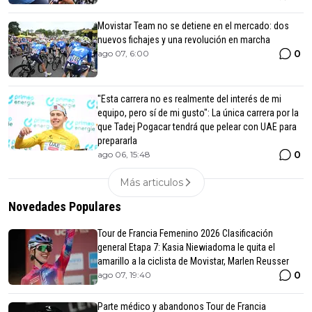
Movistar Team no se detiene en el mercado: dos
nuevos fichajes y una revolución en marcha
0
ago 07, 6:00
"Esta carrera no es realmente del interés de mi
equipo, pero sí de mi gusto": La única carrera por la
que Tadej Pogacar tendrá que pelear con UAE para
prepararla
0
ago 06, 15:48
Más articulos
Novedades Populares
Tour de Francia Femenino 2026 Clasificación
general Etapa 7: Kasia Niewiadoma le quita el
amarillo a la ciclista de Movistar, Marlen Reusser
0
ago 07, 19:40
Parte médico y abandonos Tour de Francia