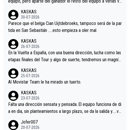
equipo, pero aparte del ganador el resto del equipo a verlas ve
nir.Repito aqui falta algo , y no es precisamente los corredore
KASKAS
s.La única buena noticia es la mejoría de Enric Más en San Seb
30-07-2026
astian.Si en la Vuelta a Burgos sigue la mejoría, podríamos ten
Parece que el belga Cian Uijtdebroeks, tampoco será de la par
er alguna sorpresa en la Vuelta.Ojalá.
tida en San Sebastián …..esto empieza a oler mal.
KASKAS
26-07-2026
En la Vuelta a España, con una buena dirección, lucha como las
etapas finales del Tour y algo de suerte, tendremos un magnífi
co resultado.Acepto apuestas………Suerte
KASKAS
25-07-2026
Al Movistar Team le ha mirado un tuerto.
KASKAS
23-07-2026
Falta una dirección sensata y pensada..El equipo funciona de di
a en dia, sin planteamientos a largo plazo, se da la salida y…..ve
remos qué pasa.Hecho de menos esos directores , Langarica,
Jofer007
Minguez, Velez etc etc.Me da pena vivir estos momentos tan
20-07-2026