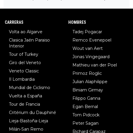
34º en el pasado Giro), 3.Hessmann (sí, Hessmann...), 4.Ryan (E
DF), 5.Piganzoli (Visma), 6.Fancellu (Ukyo), 7.Wilksch (Tudor),
8.Lenny Martinez (Bahrein), 9. Van Belle (Visma), 10. Vacek (Li
CARRERAS
HOMBRES
dl). A tiempo vista se obtiene mucha información...
Volta ao Algarve
Tadej Pogacar
Clasica Jaén Paraiso
Remco Evenepoel
Interior
Wout van Aert
Tour of Turkey
Jonas Vingegaard
Giro del Veneto
Mathieu van der Poel
Veneto Classic
Primoz Roglic
Il Lombardia
Julian Alaphilippe
Mundial de Ciclismo
Biniam Girmay
Vuelta a España
Filippo Ganna
Tour de Francia
Egan Bernal
Critérium du Dauphiné
Tom Pidcock
Lieja-Bastoña-Lieja
Peter Sagan
Milán-San Remo
Richard Carapaz