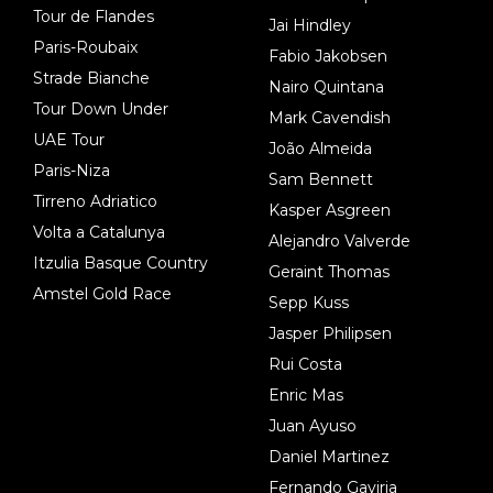
Tour de Flandes
Jai Hindley
Paris-Roubaix
Fabio Jakobsen
Strade Bianche
Nairo Quintana
Tour Down Under
Mark Cavendish
UAE Tour
João Almeida
Paris-Niza
Sam Bennett
Tirreno Adriatico
Kasper Asgreen
Volta a Catalunya
Alejandro Valverde
Itzulia Basque Country
Geraint Thomas
Amstel Gold Race
Sepp Kuss
Jasper Philipsen
Rui Costa
Enric Mas
Juan Ayuso
Daniel Martinez
Fernando Gaviria