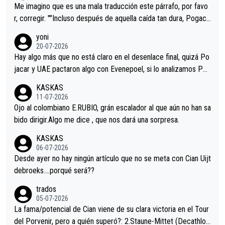
tristes sin victorias.
Me imagino que es una mala traducción este párrafo, por favo
r, corregir. ""Incluso después de aquella caída tan dura, Pogaca
r volvió a atacarle en un descenso durante el Giro y Vingegaard
yoni
permaneció pegado a su rueda. Parecía increíble la forma en l
20-07-2026
a que era capaz de controlar el miedo", recordó."
Hay algo más que no está claro en el desenlace final, quizá Po
jacar y UAE pactaron algo con Evenepoel, si lo analizamos Poj
acar no sprintó a tope y de hecho los últimos metros entra cas
KASKAS
i sin pedalear, luego está el saludo con Evenepoel dándose la
11-07-2026
mano de una manera muy fraternal, más allá de los típicos toqu
Ojo al colombiano E.RUBIO, grán escalador al que aún no han sa
es en el hombro con que saludaba a Vingegard. Ahí hubo una in
bido dirigir.Algo me dice , que nos dará una sorpresa.
trahistoria que nunca sabremos. Quién mucho abarca poco apri
KASKAS
eta, a ver si por querer poner a Del Toro con calzador en posi
06-07-2026
ción de podio UAE y Pojacar se van complicar el tour.
Desde ayer no hay ningún artículo que no se meta con Cian Uijt
debroeks….porqué será??
trados
05-07-2026
La fama/potencial de Cian viene de su clara victoria en el Tour
del Porvenir, pero a quién superó?: 2.Staune-Mittet (Decathlon,