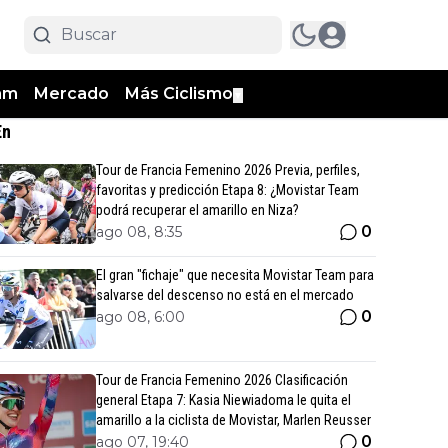
am
Mercado
Más Ciclismo
▼
En
Tour de Francia Femenino 2026 Previa, perfiles,
favoritas y predicción Etapa 8: ¿Movistar Team
podrá recuperar el amarillo en Niza?
0
ago 08, 8:35
El gran "fichaje" que necesita Movistar Team para
salvarse del descenso no está en el mercado
0
ago 08, 6:00
Tour de Francia Femenino 2026 Clasificación
general Etapa 7: Kasia Niewiadoma le quita el
amarillo a la ciclista de Movistar, Marlen Reusser
0
ago 07, 19:40