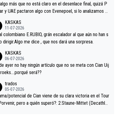
a que era capaz de controlar el miedo", recordó."
algo más que no está claro en el desenlace final, quizá P
ar y UAE pactaron algo con Evenepoel, si lo analizamos P
ar no sprintó a tope y de hecho los últimos metros entra
KASKAS
 sin pedalear, luego está el saludo con Evenepoel dándose
11-07-2026
ano de una manera muy fraternal, más allá de los típicos t
al colombiano E.RUBIO, grán escalador al que aún no han s
s en el hombro con que saludaba a Vingegard. Ahí hubo u
abido dirigir.Algo me dice , que nos dará una sorpresa.
ntrahistoria que nunca sabremos. Quién mucho abarca poc
KASKAS
rieta, a ver si por querer poner a Del Toro con calzador e
06-07-2026
sición de podio UAE y Pojacar se van complicar el tour.
 ayer no hay ningún artículo que no se meta con Cian Uij
roeks….porqué será??
trados
05-07-2026
ama/potencial de Cian viene de su clara victoria en el Tour
Porvenir, pero a quién superó?: 2.Staune-Mittet (Decathlo
4º en el pasado Giro), 3.Hessmann (sí, Hessmann...), 4.Rya
DF), 5.Piganzoli (Visma), 6.Fancellu (Ukyo), 7.Wilksch (Tud
 8.Lenny Martinez (Bahrein), 9. Van Belle (Visma), 10. Vace
idl). A tiempo vista se obtiene mucha información...