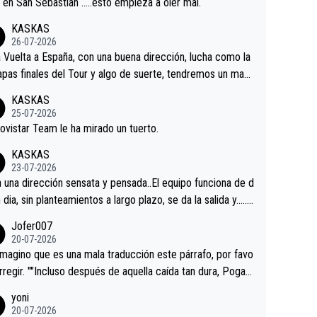
a en San Sebastián …..esto empieza a oler mal.
KASKAS
26-07-2026
a Vuelta a España, con una buena dirección, lucha como la
apas finales del Tour y algo de suerte, tendremos un magn
o resultado.Acepto apuestas………Suerte
KASKAS
25-07-2026
ovistar Team le ha mirado un tuerto.
KASKAS
23-07-2026
a una dirección sensata y pensada..El equipo funciona de d
n dia, sin planteamientos a largo plazo, se da la salida y…..v
os qué pasa.Hecho de menos esos directores , Langaric
Jofer007
inguez, Velez etc etc.Me da pena vivir estos momentos t
20-07-2026
istes sin victorias.
magino que es una mala traducción este párrafo, por favo
orregir. ""Incluso después de aquella caída tan dura, Pogac
olvió a atacarle en un descenso durante el Giro y Vingegaa
yoni
ermaneció pegado a su rueda. Parecía increíble la forma
20-07-2026