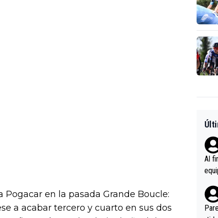
Últ
Al f
equi
enir
 a Pogacar en la pasada Grande Boucle:
es.L
ebas
ese a acabar tercero y cuarto en sus dos
Pare
ener