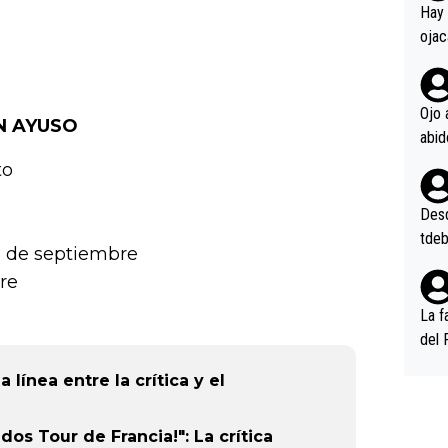
en l
Hay 
ojac
ojac
casi
la m
Ojo 
N AYUSO
oque
na i
to
o ap
n po
Desde
tdeb
8 de septiembre
re
La f
del 
n, 3
 línea entre la crítica y el
n (E
or),
k (L
 dos Tour de Francia!": La crítica