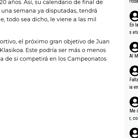
rtid
0 años. Así, su calendario de final de
e una semana ya disputadas, tendrá
 todo sea dicho, le viene a las mil
En l
s et
ífic
tivo, el próximo gran objetivo de Juan
a Klasikoa. Este podría ser más o menos
Al M
uda de si competirá en los Campeonatos
Falt
ia e
erem
a, M
an tr
Me i
r, c
ar v
rd p