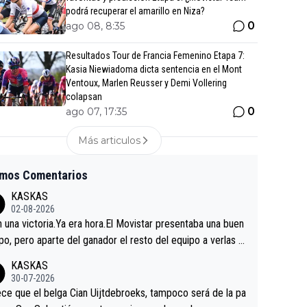
podrá recuperar el amarillo en Niza?
0
ago 08, 8:35
Resultados Tour de Francia Femenino Etapa 7:
Kasia Niewiadoma dicta sentencia en el Mont
Ventoux, Marlen Reusser y Demi Vollering
colapsan
0
ago 07, 17:35
Más articulos
imos Comentarios
KASKAS
02-08-2026
in una victoria.Ya era hora.El Movistar presentaba una buen
po, pero aparte del ganador el resto del equipo a verlas v
.Repito aqui falta algo , y no es precisamente los corredor
KASKAS
a única buena noticia es la mejoría de Enric Más en San S
30-07-2026
tian.Si en la Vuelta a Burgos sigue la mejoría, podríamos t
ce que el belga Cian Uijtdebroeks, tampoco será de la pa
 alguna sorpresa en la Vuelta.Ojalá.