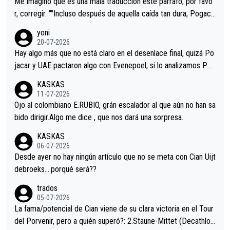
Me imagino que es una mala traducción este párrafo, por favo
r, corregir. ""Incluso después de aquella caída tan dura, Pogaca
r volvió a atacarle en un descenso durante el Giro y Vingegaard
yoni
permaneció pegado a su rueda. Parecía increíble la forma en l
20-07-2026
a que era capaz de controlar el miedo", recordó."
Hay algo más que no está claro en el desenlace final, quizá Po
jacar y UAE pactaron algo con Evenepoel, si lo analizamos Poj
acar no sprintó a tope y de hecho los últimos metros entra cas
KASKAS
i sin pedalear, luego está el saludo con Evenepoel dándose la
11-07-2026
mano de una manera muy fraternal, más allá de los típicos toqu
Ojo al colombiano E.RUBIO, grán escalador al que aún no han sa
es en el hombro con que saludaba a Vingegard. Ahí hubo una in
bido dirigir.Algo me dice , que nos dará una sorpresa.
trahistoria que nunca sabremos. Quién mucho abarca poco apri
KASKAS
eta, a ver si por querer poner a Del Toro con calzador en posi
06-07-2026
ción de podio UAE y Pojacar se van complicar el tour.
Desde ayer no hay ningún artículo que no se meta con Cian Uijt
debroeks….porqué será??
trados
05-07-2026
La fama/potencial de Cian viene de su clara victoria en el Tour
del Porvenir, pero a quién superó?: 2.Staune-Mittet (Decathlon,