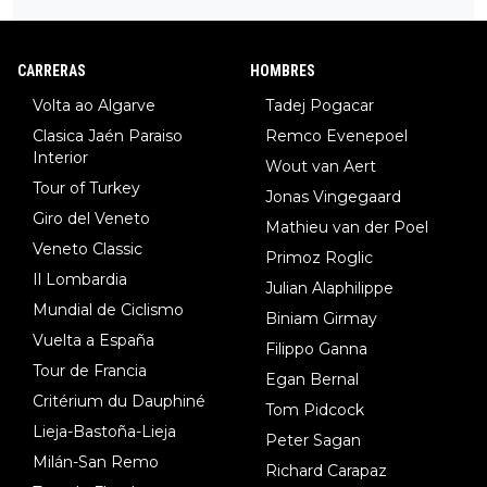
34º en el pasado Giro), 3.Hessmann (sí, Hessmann...), 4.Ryan (E
DF), 5.Piganzoli (Visma), 6.Fancellu (Ukyo), 7.Wilksch (Tudor),
8.Lenny Martinez (Bahrein), 9. Van Belle (Visma), 10. Vacek (Li
CARRERAS
HOMBRES
dl). A tiempo vista se obtiene mucha información...
Volta ao Algarve
Tadej Pogacar
Clasica Jaén Paraiso
Remco Evenepoel
Interior
Wout van Aert
Tour of Turkey
Jonas Vingegaard
Giro del Veneto
Mathieu van der Poel
Veneto Classic
Primoz Roglic
Il Lombardia
Julian Alaphilippe
Mundial de Ciclismo
Biniam Girmay
Vuelta a España
Filippo Ganna
Tour de Francia
Egan Bernal
Critérium du Dauphiné
Tom Pidcock
Lieja-Bastoña-Lieja
Peter Sagan
Milán-San Remo
Richard Carapaz