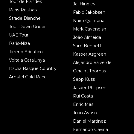
Tour de Flandes
Jai Hindley
Paris-Roubaix
Fabio Jakobsen
Strade Bianche
Nairo Quintana
Tour Down Under
Mark Cavendish
UAE Tour
João Almeida
Paris-Niza
Sam Bennett
Tirreno Adriatico
Kasper Asgreen
Volta a Catalunya
Alejandro Valverde
Itzulia Basque Country
Geraint Thomas
Amstel Gold Race
Sepp Kuss
Jasper Philipsen
Rui Costa
Enric Mas
Juan Ayuso
Daniel Martinez
Fernando Gaviria