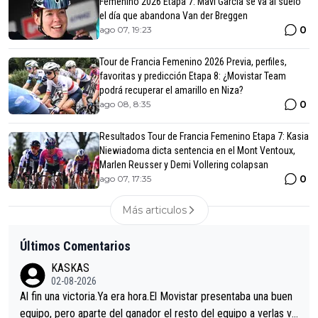
Femenino 2026 Etapa 7: Mavi García se va al suelo
el día que abandona Van der Breggen
0
ago 07, 19:23
Tour de Francia Femenino 2026 Previa, perfiles,
favoritas y predicción Etapa 8: ¿Movistar Team
podrá recuperar el amarillo en Niza?
0
ago 08, 8:35
Resultados Tour de Francia Femenino Etapa 7: Kasia
Niewiadoma dicta sentencia en el Mont Ventoux,
Marlen Reusser y Demi Vollering colapsan
0
ago 07, 17:35
Más articulos
Últimos Comentarios
KASKAS
02-08-2026
Al fin una victoria.Ya era hora.El Movistar presentaba una buen
equipo, pero aparte del ganador el resto del equipo a verlas ve