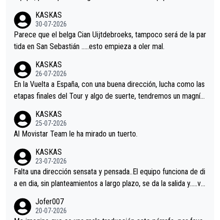
nir.Repito aqui falta algo , y no es precisamente los corredore
KASKAS
s.La única buena noticia es la mejoría de Enric Más en San Seb
30-07-2026
astian.Si en la Vuelta a Burgos sigue la mejoría, podríamos ten
Parece que el belga Cian Uijtdebroeks, tampoco será de la par
er alguna sorpresa en la Vuelta.Ojalá.
tida en San Sebastián …..esto empieza a oler mal.
KASKAS
26-07-2026
En la Vuelta a España, con una buena dirección, lucha como las
etapas finales del Tour y algo de suerte, tendremos un magnífi
co resultado.Acepto apuestas………Suerte
KASKAS
25-07-2026
Al Movistar Team le ha mirado un tuerto.
KASKAS
23-07-2026
Falta una dirección sensata y pensada..El equipo funciona de di
a en dia, sin planteamientos a largo plazo, se da la salida y…..ve
remos qué pasa.Hecho de menos esos directores , Langarica,
Jofer007
Minguez, Velez etc etc.Me da pena vivir estos momentos tan
20-07-2026
tristes sin victorias.