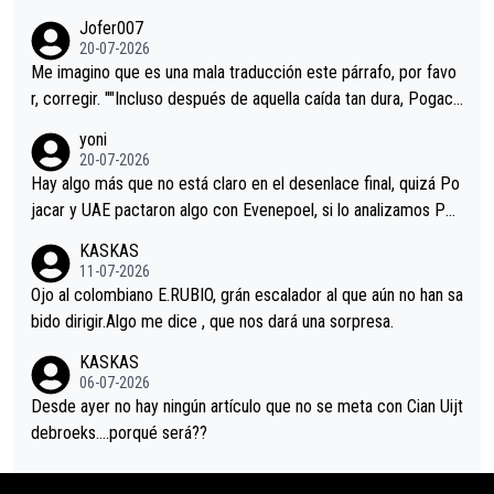
remos qué pasa.Hecho de menos esos directores , Langarica,
Jofer007
Minguez, Velez etc etc.Me da pena vivir estos momentos tan
20-07-2026
tristes sin victorias.
Me imagino que es una mala traducción este párrafo, por favo
r, corregir. ""Incluso después de aquella caída tan dura, Pogaca
r volvió a atacarle en un descenso durante el Giro y Vingegaard
yoni
permaneció pegado a su rueda. Parecía increíble la forma en l
20-07-2026
a que era capaz de controlar el miedo", recordó."
Hay algo más que no está claro en el desenlace final, quizá Po
jacar y UAE pactaron algo con Evenepoel, si lo analizamos Poj
acar no sprintó a tope y de hecho los últimos metros entra cas
KASKAS
i sin pedalear, luego está el saludo con Evenepoel dándose la
11-07-2026
mano de una manera muy fraternal, más allá de los típicos toqu
Ojo al colombiano E.RUBIO, grán escalador al que aún no han sa
es en el hombro con que saludaba a Vingegard. Ahí hubo una in
bido dirigir.Algo me dice , que nos dará una sorpresa.
trahistoria que nunca sabremos. Quién mucho abarca poco apri
KASKAS
eta, a ver si por querer poner a Del Toro con calzador en posi
06-07-2026
ción de podio UAE y Pojacar se van complicar el tour.
Desde ayer no hay ningún artículo que no se meta con Cian Uijt
debroeks….porqué será??