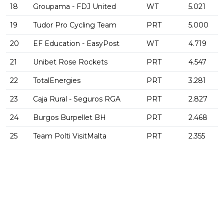
18
Groupama - FDJ United
WT
5.021
19
Tudor Pro Cycling Team
PRT
5.000
20
EF Education - EasyPost
WT
4.719
21
Unibet Rose Rockets
PRT
4.547
22
TotalEnergies
PRT
3.281
23
Caja Rural - Seguros RGA
PRT
2.827
24
Burgos Burpellet BH
PRT
2.468
25
Team Polti VisitMalta
PRT
2.355