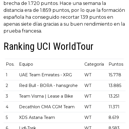
brecha de 1.720 puntos. Hace una semana la
distancia era de 1.859 puntos, por lo que la formación
española ha conseguido recortar 139 puntos en
apenas siete días gracias a su buen rendimiento en la
prueba francesa.
Ranking UCI WorldTour
Pos.
Equipo
Categoría
Puntos
1
UAE Team Emirates - XRG
WT
15.778
2
Red Bull - BORA - hansgrohe
WT
13.885
3
Team Visma | Lease a Bike
WT
13.251
4
Decathlon CMA CGM Team
WT
11.371
5
XDS Astana Team
WT
8.619
6
Lidl-Trek
WT
8.583