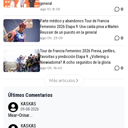
general
0
ago 10, 8:09
Parte médico y abandonos Tour de Francia
Femenino 2026 Etapa 9: Una caída priva a Marlen
Reusser de un puesto en la general
0
ago 09, 23:09
Tour de Francia Femenino 2026 Previa, perfiles,
favoritas y predicción Etapa 9: ¿Vollering o
Niewiadoma? A ocho segundos de la gloria
0
ago 09, 16:40
Más articulos
Últimos Comentarios
KASKAS
09-08-2026
Mear=Orinar….
KASKAS