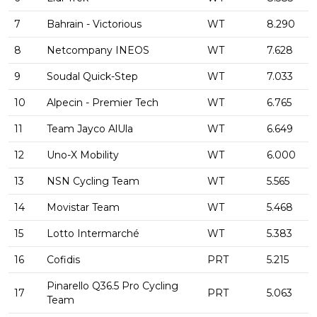
7
Bahrain - Victorious
WT
8.290
8
Netcompany INEOS
WT
7.628
9
Soudal Quick-Step
WT
7.033
10
Alpecin - Premier Tech
WT
6.765
11
Team Jayco AlUla
WT
6.649
12
Uno-X Mobility
WT
6.000
13
NSN Cycling Team
WT
5.565
14
Movistar Team
WT
5.468
15
Lotto Intermarché
WT
5.383
16
Cofidis
PRT
5.215
Pinarello Q36.5 Pro Cycling
17
PRT
5.063
Team