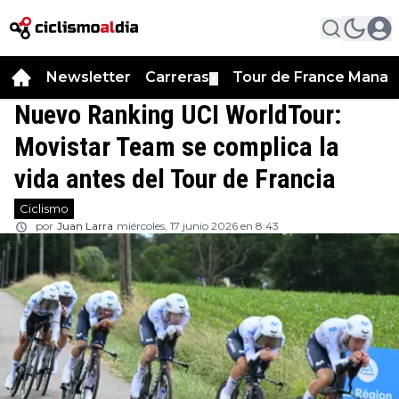
Newsletter
Carreras
Tour de France Manag
▼
Nuevo Ranking UCI WorldTour:
Movistar Team se complica la
vida antes del Tour de Francia
Ciclismo
por
Juan Larra
miércoles, 17 junio 2026 en 8:43