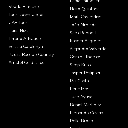
Fabio Jakobsen
Strade Bianche
Nairo Quintana
Tour Down Under
Mark Cavendish
UAE Tour
João Almeida
Paris-Niza
Sam Bennett
Tirreno Adriatico
Kasper Asgreen
Volta a Catalunya
Alejandro Valverde
Itzulia Basque Country
Geraint Thomas
Amstel Gold Race
Sepp Kuss
Jasper Philipsen
Rui Costa
Enric Mas
Juan Ayuso
Daniel Martinez
Fernando Gaviria
Pello Bilbao