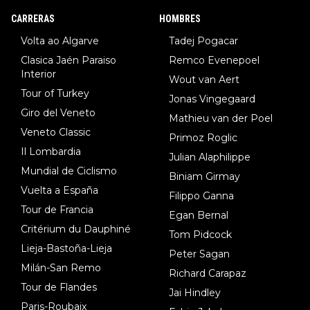
CARRERAS
HOMBRES
Volta ao Algarve
Tadej Pogacar
Clasica Jaén Paraiso
Remco Evenepoel
Interior
Wout van Aert
Tour of Turkey
Jonas Vingegaard
Giro del Veneto
Mathieu van der Poel
Veneto Classic
Primoz Roglic
Il Lombardia
Julian Alaphilippe
Mundial de Ciclismo
Biniam Girmay
Vuelta a España
Filippo Ganna
Tour de Francia
Egan Bernal
Critérium du Dauphiné
Tom Pidcock
Lieja-Bastoña-Lieja
Peter Sagan
Milán-San Remo
Richard Carapaz
Tour de Flandes
Jai Hindley
Paris-Roubaix