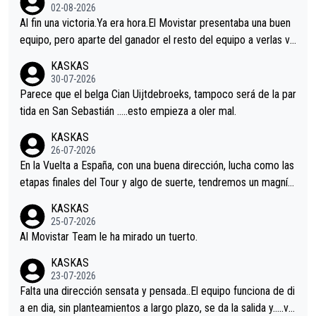
02-08-2026
Al fin una victoria.Ya era hora.El Movistar presentaba una buen
equipo, pero aparte del ganador el resto del equipo a verlas ve
nir.Repito aqui falta algo , y no es precisamente los corredore
KASKAS
s.La única buena noticia es la mejoría de Enric Más en San Seb
30-07-2026
astian.Si en la Vuelta a Burgos sigue la mejoría, podríamos ten
Parece que el belga Cian Uijtdebroeks, tampoco será de la par
er alguna sorpresa en la Vuelta.Ojalá.
tida en San Sebastián …..esto empieza a oler mal.
KASKAS
26-07-2026
En la Vuelta a España, con una buena dirección, lucha como las
etapas finales del Tour y algo de suerte, tendremos un magnífi
co resultado.Acepto apuestas………Suerte
KASKAS
25-07-2026
Al Movistar Team le ha mirado un tuerto.
KASKAS
23-07-2026
Falta una dirección sensata y pensada..El equipo funciona de di
a en dia, sin planteamientos a largo plazo, se da la salida y…..ve