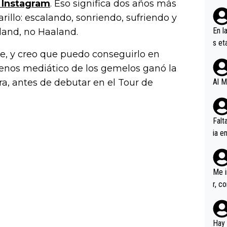
 Instagram
. Eso significa dos años más
rillo: escalando, sonriendo, sufriendo y
En l
land, no Haaland.
s et
ible, y creo que puedo conseguirlo en
ífic
enos mediático de los gemelos ganó la
ra, antes de debutar en el Tour de
Al M
Falt
ia e
erem
a, M
an tr
Me i
r, c
ar v
rd p
en l
Hay 