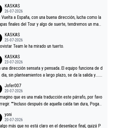
KASKAS
26-07-2026
a Vuelta a España, con una buena dirección, lucha como la
apas finales del Tour y algo de suerte, tendremos un magn
o resultado.Acepto apuestas………Suerte
KASKAS
25-07-2026
ovistar Team le ha mirado un tuerto.
KASKAS
23-07-2026
a una dirección sensata y pensada..El equipo funciona de d
n dia, sin planteamientos a largo plazo, se da la salida y…..v
os qué pasa.Hecho de menos esos directores , Langaric
Jofer007
inguez, Velez etc etc.Me da pena vivir estos momentos t
20-07-2026
istes sin victorias.
magino que es una mala traducción este párrafo, por favo
orregir. ""Incluso después de aquella caída tan dura, Pogac
olvió a atacarle en un descenso durante el Giro y Vingegaa
yoni
ermaneció pegado a su rueda. Parecía increíble la forma
20-07-2026
a que era capaz de controlar el miedo", recordó."
algo más que no está claro en el desenlace final, quizá P