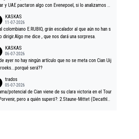
ar y UAE pactaron algo con Evenepoel, si lo analizamos P
ar no sprintó a tope y de hecho los últimos metros entra
KASKAS
 sin pedalear, luego está el saludo con Evenepoel dándose
11-07-2026
ano de una manera muy fraternal, más allá de los típicos t
al colombiano E.RUBIO, grán escalador al que aún no han s
s en el hombro con que saludaba a Vingegard. Ahí hubo u
abido dirigir.Algo me dice , que nos dará una sorpresa.
ntrahistoria que nunca sabremos. Quién mucho abarca poc
KASKAS
rieta, a ver si por querer poner a Del Toro con calzador e
06-07-2026
sición de podio UAE y Pojacar se van complicar el tour.
 ayer no hay ningún artículo que no se meta con Cian Uij
roeks….porqué será??
trados
05-07-2026
ama/potencial de Cian viene de su clara victoria en el Tour
Porvenir, pero a quién superó?: 2.Staune-Mittet (Decathlo
4º en el pasado Giro), 3.Hessmann (sí, Hessmann...), 4.Rya
DF), 5.Piganzoli (Visma), 6.Fancellu (Ukyo), 7.Wilksch (Tud
 8.Lenny Martinez (Bahrein), 9. Van Belle (Visma), 10. Vace
idl). A tiempo vista se obtiene mucha información...