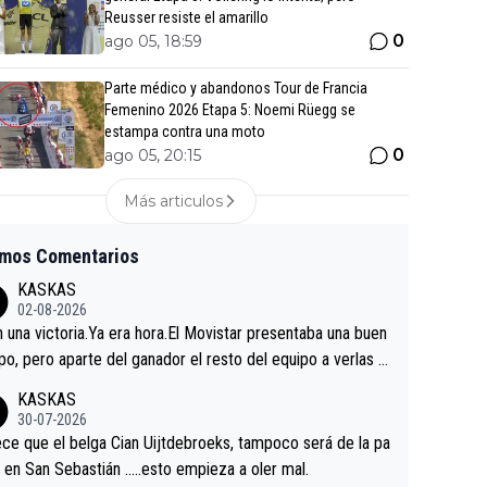
Reusser resiste el amarillo
0
ago 05, 18:59
Parte médico y abandonos Tour de Francia
Femenino 2026 Etapa 5: Noemi Rüegg se
estampa contra una moto
0
ago 05, 20:15
Más articulos
imos Comentarios
KASKAS
02-08-2026
in una victoria.Ya era hora.El Movistar presentaba una buen
po, pero aparte del ganador el resto del equipo a verlas v
.Repito aqui falta algo , y no es precisamente los corredor
KASKAS
a única buena noticia es la mejoría de Enric Más en San S
30-07-2026
tian.Si en la Vuelta a Burgos sigue la mejoría, podríamos t
ce que el belga Cian Uijtdebroeks, tampoco será de la pa
 alguna sorpresa en la Vuelta.Ojalá.
a en San Sebastián …..esto empieza a oler mal.