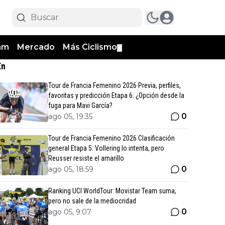
am
Mercado
Más Ciclismo
▼
En
Tour de Francia Femenino 2026 Previa, perfiles,
favoritas y predicción Etapa 6: ¿Opción desde la
fuga para Mavi García?
0
ago 05, 19:35
Tour de Francia Femenino 2026 Clasificación
general Etapa 5: Vollering lo intenta, pero
Reusser resiste el amarillo
0
ago 05, 18:59
Ranking UCI WorldTour: Movistar Team suma,
pero no sale de la mediocridad
0
ago 05, 9:07