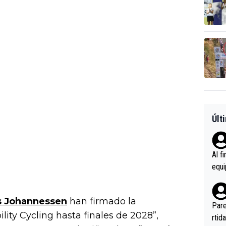
Últ
Al f
equi
enir
es.L
s Johannessen
han firmado la
ebas
Pare
ity Cycling hasta finales de 2028”,
ener
rtid