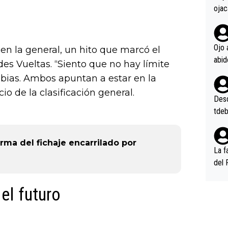
ojac
ojac
casi
la m
Ojo 
en la general, un hito que marcó el
oque
es Vueltas. “Siento que no hay límite
na i
bias. Ambos apuntan a estar en la
o ap
o de la clasificación general.
n po
Desde
tdeb
rma del fichaje encarrilado por
La f
del 
n, 3
n (E
 el futuro
or),
k (L