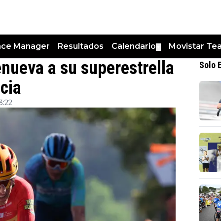
nce Manager
Resultados
Calendario
Movistar Te
▼
enueva a su superestrella
Solo 
ncia
3:22