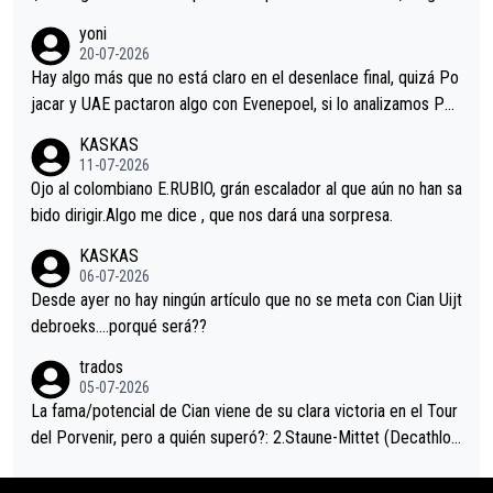
r volvió a atacarle en un descenso durante el Giro y Vingegaard
yoni
permaneció pegado a su rueda. Parecía increíble la forma en l
20-07-2026
a que era capaz de controlar el miedo", recordó."
Hay algo más que no está claro en el desenlace final, quizá Po
jacar y UAE pactaron algo con Evenepoel, si lo analizamos Poj
acar no sprintó a tope y de hecho los últimos metros entra cas
KASKAS
i sin pedalear, luego está el saludo con Evenepoel dándose la
11-07-2026
mano de una manera muy fraternal, más allá de los típicos toqu
Ojo al colombiano E.RUBIO, grán escalador al que aún no han sa
es en el hombro con que saludaba a Vingegard. Ahí hubo una in
bido dirigir.Algo me dice , que nos dará una sorpresa.
trahistoria que nunca sabremos. Quién mucho abarca poco apri
KASKAS
eta, a ver si por querer poner a Del Toro con calzador en posi
06-07-2026
ción de podio UAE y Pojacar se van complicar el tour.
Desde ayer no hay ningún artículo que no se meta con Cian Uijt
debroeks….porqué será??
trados
05-07-2026
La fama/potencial de Cian viene de su clara victoria en el Tour
del Porvenir, pero a quién superó?: 2.Staune-Mittet (Decathlon,
34º en el pasado Giro), 3.Hessmann (sí, Hessmann...), 4.Ryan (E
DF), 5.Piganzoli (Visma), 6.Fancellu (Ukyo), 7.Wilksch (Tudor),