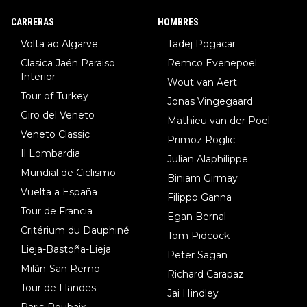
8.Lenny Martinez (Bahrein), 9. Van Belle (Visma), 10. Vacek (Li
CARRERAS
HOMBRES
dl). A tiempo vista se obtiene mucha información...
Volta ao Algarve
Tadej Pogacar
Clasica Jaén Paraiso
Remco Evenepoel
Interior
Wout van Aert
Tour of Turkey
Jonas Vingegaard
Giro del Veneto
Mathieu van der Poel
Veneto Classic
Primoz Roglic
Il Lombardia
Julian Alaphilippe
Mundial de Ciclismo
Biniam Girmay
Vuelta a España
Filippo Ganna
Tour de Francia
Egan Bernal
Critérium du Dauphiné
Tom Pidcock
Lieja-Bastoña-Lieja
Peter Sagan
Milán-San Remo
Richard Carapaz
Tour de Flandes
Jai Hindley