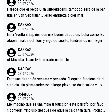
s.La única buena noticia es la mejoría de Enric Más en San Seb
30-07-2026
astian.Si en la Vuelta a Burgos sigue la mejoría, podríamos ten
Parece que el belga Cian Uijtdebroeks, tampoco será de la par
er alguna sorpresa en la Vuelta.Ojalá.
tida en San Sebastián …..esto empieza a oler mal.
KASKAS
26-07-2026
En la Vuelta a España, con una buena dirección, lucha como las
etapas finales del Tour y algo de suerte, tendremos un magnífi
co resultado.Acepto apuestas………Suerte
KASKAS
25-07-2026
Al Movistar Team le ha mirado un tuerto.
KASKAS
23-07-2026
Falta una dirección sensata y pensada..El equipo funciona de di
a en dia, sin planteamientos a largo plazo, se da la salida y…..ve
remos qué pasa.Hecho de menos esos directores , Langarica,
Jofer007
Minguez, Velez etc etc.Me da pena vivir estos momentos tan
20-07-2026
tristes sin victorias.
Me imagino que es una mala traducción este párrafo, por favo
r, corregir. ""Incluso después de aquella caída tan dura, Pogaca