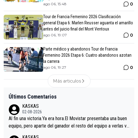
0
ago 06, 15:48
Tour de Francia Femenino 2026 Clasificación
general Etapa 6: Marlen Reusser aguanta el amarillo
antes del juicio final del Mont Ventoux
0
ago 06, 19:07
Parte médico y abandonos Tour de Francia
Femenino 2026 Etapa 6: Cuatro abandonos azotan
la carrera
0
ago 06, 19:27
Más articulos
Últimos Comentarios
KASKAS
02-08-2026
Al fin una victoria.Ya era hora.El Movistar presentaba una buen
equipo, pero aparte del ganador el resto del equipo a verlas ve
nir.Repito aqui falta algo , y no es precisamente los corredore
KASKAS