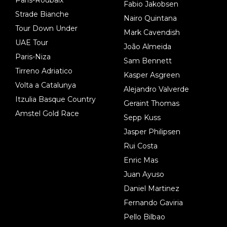
Paris-Roubaix
Fabio Jakobsen
Strade Bianche
Nairo Quintana
Tour Down Under
Mark Cavendish
UAE Tour
João Almeida
Paris-Niza
Sam Bennett
Tirreno Adriatico
Kasper Asgreen
Volta a Catalunya
Alejandro Valverde
Itzulia Basque Country
Geraint Thomas
Amstel Gold Race
Sepp Kuss
Jasper Philipsen
Rui Costa
Enric Mas
Juan Ayuso
Daniel Martinez
Fernando Gaviria
Pello Bilbao