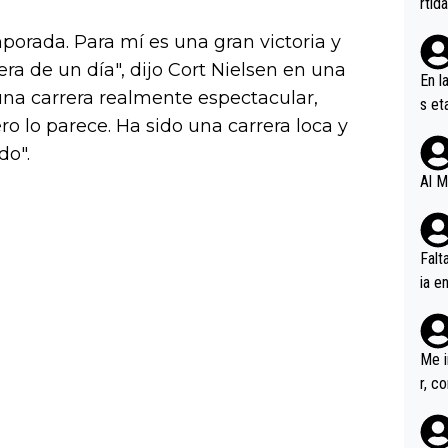
rtid
porada. Para mí es una gran victoria y
ra de un día", dijo Cort Nielsen en una
En l
o una carrera realmente espectacular,
s et
ro lo parece. Ha sido una carrera loca y
ífic
do".
Al M
Falt
ia e
erem
a, M
an tr
Me i
r, c
ar v
rd p