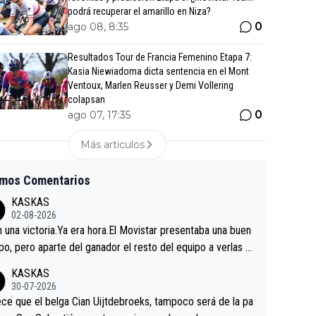
podrá recuperar el amarillo en Niza?
0
ago 08, 8:35
Resultados Tour de Francia Femenino Etapa 7:
Kasia Niewiadoma dicta sentencia en el Mont
Ventoux, Marlen Reusser y Demi Vollering
colapsan
0
ago 07, 17:35
Más articulos
imos Comentarios
KASKAS
02-08-2026
in una victoria.Ya era hora.El Movistar presentaba una buen
po, pero aparte del ganador el resto del equipo a verlas v
.Repito aqui falta algo , y no es precisamente los corredor
KASKAS
a única buena noticia es la mejoría de Enric Más en San S
30-07-2026
tian.Si en la Vuelta a Burgos sigue la mejoría, podríamos t
ce que el belga Cian Uijtdebroeks, tampoco será de la pa
 alguna sorpresa en la Vuelta.Ojalá.