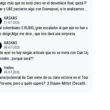
a que era capaz de controlar el miedo", recordó."
algo más que no está claro en el desenlace final, quizá P
ar y UAE pactaron algo con Evenepoel, si lo analizamos P
ar no sprintó a tope y de hecho los últimos metros entra
KASKAS
 sin pedalear, luego está el saludo con Evenepoel dándose
11-07-2026
ano de una manera muy fraternal, más allá de los típicos t
al colombiano E.RUBIO, grán escalador al que aún no han s
s en el hombro con que saludaba a Vingegard. Ahí hubo u
abido dirigir.Algo me dice , que nos dará una sorpresa.
ntrahistoria que nunca sabremos. Quién mucho abarca poc
KASKAS
rieta, a ver si por querer poner a Del Toro con calzador e
06-07-2026
sición de podio UAE y Pojacar se van complicar el tour.
 ayer no hay ningún artículo que no se meta con Cian Uij
roeks….porqué será??
trados
05-07-2026
ama/potencial de Cian viene de su clara victoria en el Tour
Porvenir, pero a quién superó?: 2.Staune-Mittet (Decathlo
4º en el pasado Giro), 3.Hessmann (sí, Hessmann...), 4.Rya
DF), 5.Piganzoli (Visma), 6.Fancellu (Ukyo), 7.Wilksch (Tud
 8.Lenny Martinez (Bahrein), 9. Van Belle (Visma), 10. Vace
idl). A tiempo vista se obtiene mucha información...