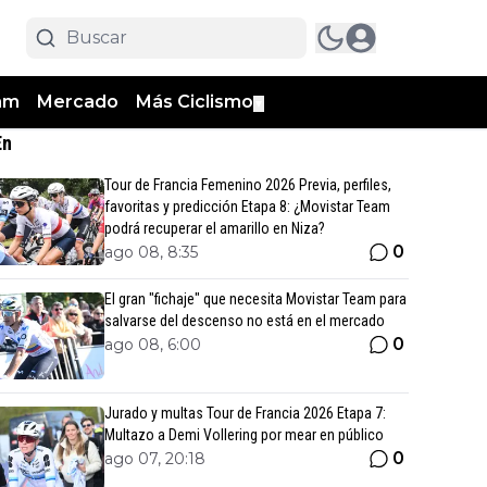
am
Mercado
Más Ciclismo
▼
En
Tour de Francia Femenino 2026 Previa, perfiles,
favoritas y predicción Etapa 8: ¿Movistar Team
podrá recuperar el amarillo en Niza?
0
ago 08, 8:35
El gran "fichaje" que necesita Movistar Team para
salvarse del descenso no está en el mercado
0
ago 08, 6:00
Jurado y multas Tour de Francia 2026 Etapa 7:
Multazo a Demi Vollering por mear en público
0
ago 07, 20:18