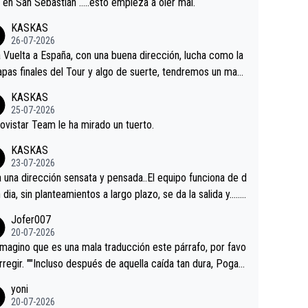
a en San Sebastián …..esto empieza a oler mal.
KASKAS
26-07-2026
a Vuelta a España, con una buena dirección, lucha como la
apas finales del Tour y algo de suerte, tendremos un magn
o resultado.Acepto apuestas………Suerte
KASKAS
25-07-2026
ovistar Team le ha mirado un tuerto.
KASKAS
23-07-2026
a una dirección sensata y pensada..El equipo funciona de d
n dia, sin planteamientos a largo plazo, se da la salida y…..v
os qué pasa.Hecho de menos esos directores , Langaric
Jofer007
inguez, Velez etc etc.Me da pena vivir estos momentos t
20-07-2026
istes sin victorias.
magino que es una mala traducción este párrafo, por favo
orregir. ""Incluso después de aquella caída tan dura, Pogac
olvió a atacarle en un descenso durante el Giro y Vingegaa
yoni
ermaneció pegado a su rueda. Parecía increíble la forma
20-07-2026