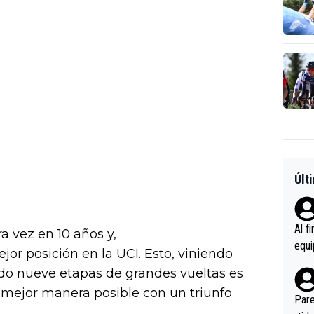
Últ
Al f
a vez en 10 años y,
equi
r posición en la UCI. Esto, viniendo
enir
do nueve etapas de grandes vueltas es
es.L
a mejor manera posible con un triunfo
ebas
Pare
ener