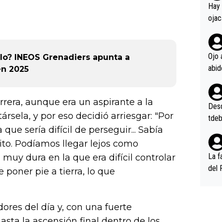
en l
Hay 
ojac
ojac
casi
la m
Ojo 
lo? INEOS Grenadiers apunta a
oque
en 2025
na i
o ap
rrera, aunque era un aspirante a la
n po
Desde
ársela, y por eso decidió arriesgar: "Por
tdeb
ue sería difícil de perseguir... Sabía
uito. Podíamos llegar lejos como
La f
muy dura en la que era difícil controlar
del 
 poner pie a tierra, lo que
n, 3
n (E
or),
ores del día y, con una fuerte
k (L
asta la ascensión final dentro de los