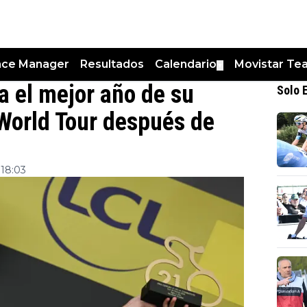
nce Manager
Resultados
Calendario
Movistar Te
▼
a el mejor año de su
Solo 
 World Tour después de
 18:03