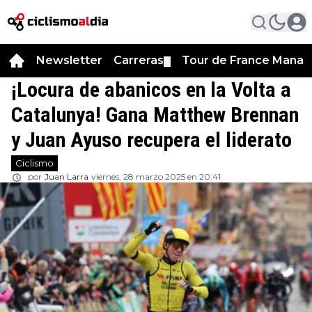
Newsletter
Carreras
Tour de France Manag
▼
¡Locura de abanicos en la Volta a
Catalunya! Gana Matthew Brennan
y Juan Ayuso recupera el liderato
Ciclismo
por
Juan Larra
viernes, 28 marzo 2025 en 20:41