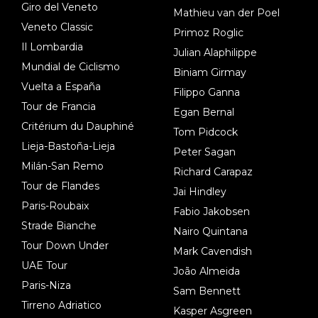
Giro del Veneto
Mathieu van der Poel
Veneto Classic
Primoz Roglic
Il Lombardia
Julian Alaphilippe
Mundial de Ciclismo
Biniam Girmay
Vuelta a España
Filippo Ganna
Tour de Francia
Egan Bernal
Critérium du Dauphiné
Tom Pidcock
Lieja-Bastoña-Lieja
Peter Sagan
Milán-San Remo
Richard Carapaz
Tour de Flandes
Jai Hindley
Paris-Roubaix
Fabio Jakobsen
Strade Bianche
Nairo Quintana
Tour Down Under
Mark Cavendish
UAE Tour
João Almeida
Paris-Niza
Sam Bennett
Tirreno Adriatico
Kasper Asgreen