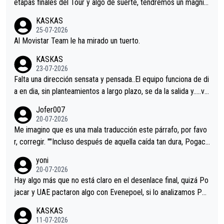
etapas finales del Tour y algo de suerte, tendremos un magnífi
co resultado.Acepto apuestas………Suerte
KASKAS
25-07-2026
Al Movistar Team le ha mirado un tuerto.
KASKAS
23-07-2026
Falta una dirección sensata y pensada..El equipo funciona de di
a en dia, sin planteamientos a largo plazo, se da la salida y…..ve
remos qué pasa.Hecho de menos esos directores , Langarica,
Jofer007
Minguez, Velez etc etc.Me da pena vivir estos momentos tan
20-07-2026
tristes sin victorias.
Me imagino que es una mala traducción este párrafo, por favo
r, corregir. ""Incluso después de aquella caída tan dura, Pogaca
r volvió a atacarle en un descenso durante el Giro y Vingegaard
yoni
permaneció pegado a su rueda. Parecía increíble la forma en l
20-07-2026
a que era capaz de controlar el miedo", recordó."
Hay algo más que no está claro en el desenlace final, quizá Po
jacar y UAE pactaron algo con Evenepoel, si lo analizamos Poj
acar no sprintó a tope y de hecho los últimos metros entra cas
KASKAS
i sin pedalear, luego está el saludo con Evenepoel dándose la
11-07-2026