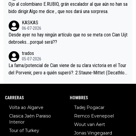
mano de una manera muy fraternal, más allá de los típicos toqu
Ojo al colombiano E.RUBIO, grán escalador al que aún no han sa
es en el hombro con que saludaba a Vingegard. Ahí hubo una in
bido dirigir.Algo me dice , que nos dará una sorpresa.
trahistoria que nunca sabremos. Quién mucho abarca poco apri
KASKAS
eta, a ver si por querer poner a Del Toro con calzador en posi
06-07-2026
ción de podio UAE y Pojacar se van complicar el tour.
Desde ayer no hay ningún artículo que no se meta con Cian Uijt
debroeks….porqué será??
trados
05-07-2026
La fama/potencial de Cian viene de su clara victoria en el Tour
del Porvenir, pero a quién superó?: 2.Staune-Mittet (Decathlon,
34º en el pasado Giro), 3.Hessmann (sí, Hessmann...), 4.Ryan (E
DF), 5.Piganzoli (Visma), 6.Fancellu (Ukyo), 7.Wilksch (Tudor),
8.Lenny Martinez (Bahrein), 9. Van Belle (Visma), 10. Vacek (Li
CARRERAS
HOMBRES
dl). A tiempo vista se obtiene mucha información...
Volta ao Algarve
Tadej Pogacar
Clasica Jaén Paraiso
Remco Evenepoel
Interior
Wout van Aert
Tour of Turkey
Jonas Vingegaard