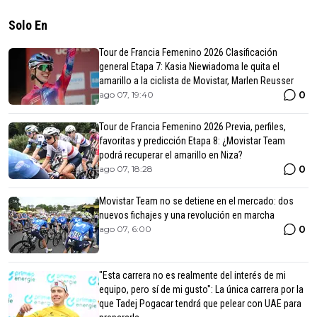
Solo En
Tour de Francia Femenino 2026 Clasificación
general Etapa 7: Kasia Niewiadoma le quita el
amarillo a la ciclista de Movistar, Marlen Reusser
0
ago 07, 19:40
Tour de Francia Femenino 2026 Previa, perfiles,
favoritas y predicción Etapa 8: ¿Movistar Team
podrá recuperar el amarillo en Niza?
0
ago 07, 18:28
Movistar Team no se detiene en el mercado: dos
nuevos fichajes y una revolución en marcha
0
ago 07, 6:00
"Esta carrera no es realmente del interés de mi
equipo, pero sí de mi gusto": La única carrera por la
que Tadej Pogacar tendrá que pelear con UAE para