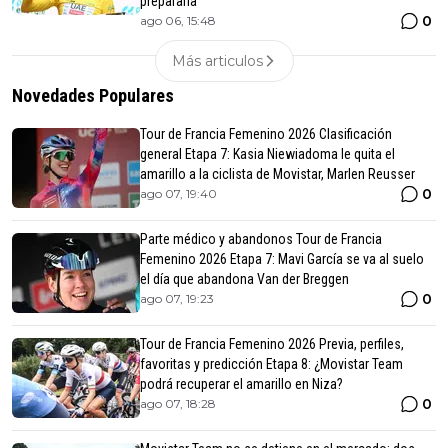
prepararla
0
ago 06, 15:48
Más articulos
Novedades Populares
Tour de Francia Femenino 2026 Clasificación
general Etapa 7: Kasia Niewiadoma le quita el
amarillo a la ciclista de Movistar, Marlen Reusser
0
ago 07, 19:40
Parte médico y abandonos Tour de Francia
Femenino 2026 Etapa 7: Mavi García se va al suelo
el día que abandona Van der Breggen
0
ago 07, 19:23
Tour de Francia Femenino 2026 Previa, perfiles,
favoritas y predicción Etapa 8: ¿Movistar Team
podrá recuperar el amarillo en Niza?
0
ago 07, 18:28