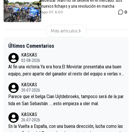
Movistar Team no se detiene en el mercado: dos
nuevos fichajes y una revolución en marcha
0
ago 07, 6:00
Más articulos
Últimos Comentarios
KASKAS
02-08-2026
Al fin una victoria.Ya era hora.El Movistar presentaba una buen
equipo, pero aparte del ganador el resto del equipo a verlas ve
nir.Repito aqui falta algo , y no es precisamente los corredore
KASKAS
s.La única buena noticia es la mejoría de Enric Más en San Seb
30-07-2026
astian.Si en la Vuelta a Burgos sigue la mejoría, podríamos ten
Parece que el belga Cian Uijtdebroeks, tampoco será de la par
er alguna sorpresa en la Vuelta.Ojalá.
tida en San Sebastián …..esto empieza a oler mal.
KASKAS
26-07-2026
En la Vuelta a España, con una buena dirección, lucha como las