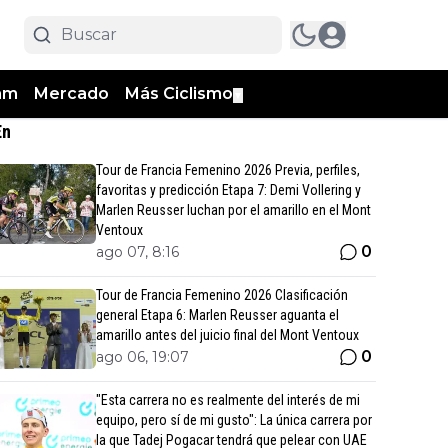
am
Mercado
Más Ciclismo
▼
En
Tour de Francia Femenino 2026 Previa, perfiles,
favoritas y predicción Etapa 7: Demi Vollering y
Marlen Reusser luchan por el amarillo en el Mont
Ventoux
0
ago 07, 8:16
Tour de Francia Femenino 2026 Clasificación
general Etapa 6: Marlen Reusser aguanta el
amarillo antes del juicio final del Mont Ventoux
0
ago 06, 19:07
"Esta carrera no es realmente del interés de mi
equipo, pero sí de mi gusto": La única carrera por
la que Tadej Pogacar tendrá que pelear con UAE