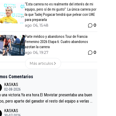
"Esta carrera no es realmente del interés de mi
equipo, pero sí de mi gusto": La única carrera por
la que Tadej Pogacar tendrá que pelear con UAE
para prepararla
0
ago 06, 15:48
Parte médico y abandonos Tour de Francia
Femenino 2026 Etapa 6: Cuatro abandonos
azotan la carrera
0
ago 06, 19:27
Más articulos
imos Comentarios
KASKAS
02-08-2026
in una victoria.Ya era hora.El Movistar presentaba una buen
po, pero aparte del ganador el resto del equipo a verlas v
.Repito aqui falta algo , y no es precisamente los corredor
KASKAS
a única buena noticia es la mejoría de Enric Más en San S
30-07-2026