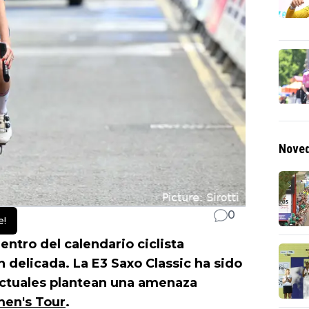
Noved
0
e!
ntro del calendario ciclista
 delicada. La E3 Saxo Classic ha sido
actuales plantean una amenaza
en's Tour
.