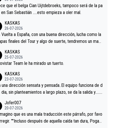
tian.Si en la Vuelta a Burgos sigue la mejoría, podríamos t
ce que el belga Cian Uijtdebroeks, tampoco será de la pa
 alguna sorpresa en la Vuelta.Ojalá.
a en San Sebastián …..esto empieza a oler mal.
KASKAS
26-07-2026
a Vuelta a España, con una buena dirección, lucha como la
apas finales del Tour y algo de suerte, tendremos un magn
o resultado.Acepto apuestas………Suerte
KASKAS
25-07-2026
ovistar Team le ha mirado un tuerto.
KASKAS
23-07-2026
a una dirección sensata y pensada..El equipo funciona de d
n dia, sin planteamientos a largo plazo, se da la salida y…..v
os qué pasa.Hecho de menos esos directores , Langaric
Jofer007
inguez, Velez etc etc.Me da pena vivir estos momentos t
20-07-2026
istes sin victorias.
magino que es una mala traducción este párrafo, por favo
orregir. ""Incluso después de aquella caída tan dura, Pogac
olvió a atacarle en un descenso durante el Giro y Vingegaa