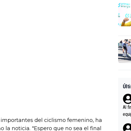
Últ
Al f
equi
 importantes del ciclismo femenino, ha
enir
la noticia. "Espero que no sea el final
es.L