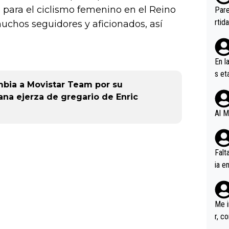
ebas
para el ciclismo femenino en el Reino
Pare
ener
rtid
chos seguidores y aficionados, así
En l
s et
mbia a Movistar Team por su
ífic
ana ejerza de gregario de Enric
Al M
Falt
ia e
erem
a, M
an tr
Me i
r, c
ar v