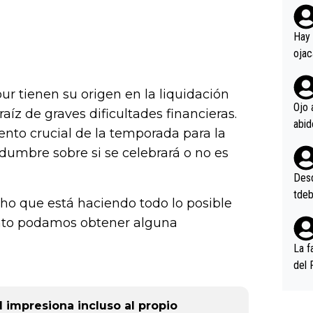
rd p
en l
Hay 
ojac
ojac
casi
 tienen su origen en la liquidación
la m
Ojo 
aíz de graves dificultades financieras.
oque
nto crucial de la temporada para la
na i
idumbre sobre si se celebrará o no es
o ap
n po
Desde
tdeb
cho que está haciendo todo lo posible
onto podamos obtener alguna
La f
del 
n, 3
n (E
 impresiona incluso al propio