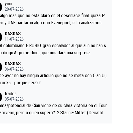
yoni
ermaneció pegado a su rueda. Parecía increíble la forma
20-07-2026
a que era capaz de controlar el miedo", recordó."
algo más que no está claro en el desenlace final, quizá P
ar y UAE pactaron algo con Evenepoel, si lo analizamos P
ar no sprintó a tope y de hecho los últimos metros entra
KASKAS
 sin pedalear, luego está el saludo con Evenepoel dándose
11-07-2026
ano de una manera muy fraternal, más allá de los típicos t
al colombiano E.RUBIO, grán escalador al que aún no han s
s en el hombro con que saludaba a Vingegard. Ahí hubo u
abido dirigir.Algo me dice , que nos dará una sorpresa.
ntrahistoria que nunca sabremos. Quién mucho abarca poc
KASKAS
rieta, a ver si por querer poner a Del Toro con calzador e
06-07-2026
sición de podio UAE y Pojacar se van complicar el tour.
 ayer no hay ningún artículo que no se meta con Cian Uij
roeks….porqué será??
trados
05-07-2026
ama/potencial de Cian viene de su clara victoria en el Tour
Porvenir, pero a quién superó?: 2.Staune-Mittet (Decathlo
4º en el pasado Giro), 3.Hessmann (sí, Hessmann...), 4.Rya
DF), 5.Piganzoli (Visma), 6.Fancellu (Ukyo), 7.Wilksch (Tud