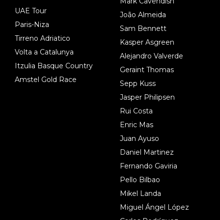
Mark Cavendish
UAE Tour
João Almeida
Paris-Niza
Sam Bennett
Tirreno Adriatico
Kasper Asgreen
Volta a Catalunya
Alejandro Valverde
Itzulia Basque Country
Geraint Thomas
Amstel Gold Race
Sepp Kuss
Jasper Philipsen
Rui Costa
Enric Mas
Juan Ayuso
Daniel Martinez
Fernando Gaviria
Pello Bilbao
Mikel Landa
Miguel Ángel López