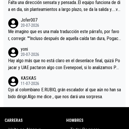
Falta una dirección sensata y pensada..El equipo funciona de di
a en dia, sin planteamientos a largo plazo, se da la salida y…..ve
remos qué pasa.Hecho de menos esos directores , Langarica,
Jofer007
Minguez, Velez etc etc.Me da pena vivir estos momentos tan
20-07-2026
tristes sin victorias.
Me imagino que es una mala traducción este párrafo, por favo
r, corregir. ""Incluso después de aquella caída tan dura, Pogaca
r volvió a atacarle en un descenso durante el Giro y Vingegaard
yoni
permaneció pegado a su rueda. Parecía increíble la forma en l
20-07-2026
a que era capaz de controlar el miedo", recordó."
Hay algo más que no está claro en el desenlace final, quizá Po
jacar y UAE pactaron algo con Evenepoel, si lo analizamos Poj
acar no sprintó a tope y de hecho los últimos metros entra cas
KASKAS
i sin pedalear, luego está el saludo con Evenepoel dándose la
11-07-2026
mano de una manera muy fraternal, más allá de los típicos toqu
Ojo al colombiano E.RUBIO, grán escalador al que aún no han sa
es en el hombro con que saludaba a Vingegard. Ahí hubo una in
bido dirigir.Algo me dice , que nos dará una sorpresa.
trahistoria que nunca sabremos. Quién mucho abarca poco apri
eta, a ver si por querer poner a Del Toro con calzador en posi
ción de podio UAE y Pojacar se van complicar el tour.
CARRERAS
HOMBRES