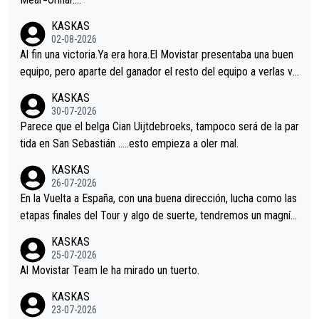
KASKAS
02-08-2026
Al fin una victoria.Ya era hora.El Movistar presentaba una buen
equipo, pero aparte del ganador el resto del equipo a verlas ve
nir.Repito aqui falta algo , y no es precisamente los corredore
KASKAS
s.La única buena noticia es la mejoría de Enric Más en San Seb
30-07-2026
astian.Si en la Vuelta a Burgos sigue la mejoría, podríamos ten
Parece que el belga Cian Uijtdebroeks, tampoco será de la par
er alguna sorpresa en la Vuelta.Ojalá.
tida en San Sebastián …..esto empieza a oler mal.
KASKAS
26-07-2026
En la Vuelta a España, con una buena dirección, lucha como las
etapas finales del Tour y algo de suerte, tendremos un magnífi
co resultado.Acepto apuestas………Suerte
KASKAS
25-07-2026
Al Movistar Team le ha mirado un tuerto.
KASKAS
23-07-2026