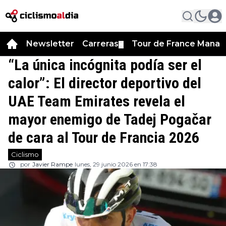
Newsletter
Carreras
Tour de France Manag
▼
“La única incógnita podía ser el
calor”: El director deportivo del
UAE Team Emirates revela el
mayor enemigo de Tadej Pogačar
de cara al Tour de Francia 2026
Ciclismo
por
Javier Rampe
lunes, 29 junio 2026 en 17:38