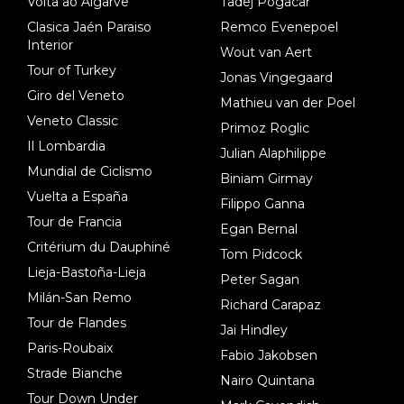
Volta ao Algarve
Tadej Pogacar
Clasica Jaén Paraiso
Remco Evenepoel
Interior
Wout van Aert
Tour of Turkey
Jonas Vingegaard
Giro del Veneto
Mathieu van der Poel
Veneto Classic
Primoz Roglic
Il Lombardia
Julian Alaphilippe
Mundial de Ciclismo
Biniam Girmay
Vuelta a España
Filippo Ganna
Tour de Francia
Egan Bernal
Critérium du Dauphiné
Tom Pidcock
Lieja-Bastoña-Lieja
Peter Sagan
Milán-San Remo
Richard Carapaz
Tour de Flandes
Jai Hindley
Paris-Roubaix
Fabio Jakobsen
Strade Bianche
Nairo Quintana
Tour Down Under