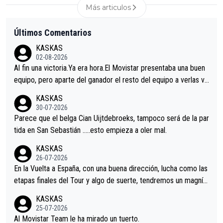
Más articulos
Últimos Comentarios
KASKAS
02-08-2026
Al fin una victoria.Ya era hora.El Movistar presentaba una buen
equipo, pero aparte del ganador el resto del equipo a verlas ve
nir.Repito aqui falta algo , y no es precisamente los corredore
KASKAS
s.La única buena noticia es la mejoría de Enric Más en San Seb
30-07-2026
astian.Si en la Vuelta a Burgos sigue la mejoría, podríamos ten
Parece que el belga Cian Uijtdebroeks, tampoco será de la par
er alguna sorpresa en la Vuelta.Ojalá.
tida en San Sebastián …..esto empieza a oler mal.
KASKAS
26-07-2026
En la Vuelta a España, con una buena dirección, lucha como las
etapas finales del Tour y algo de suerte, tendremos un magnífi
co resultado.Acepto apuestas………Suerte
KASKAS
25-07-2026
Al Movistar Team le ha mirado un tuerto.