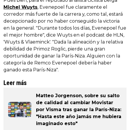
Pues bien, para el reputado analista ciclista belga
Michel Wuyts
, Evenepoel fue claramente el
corredor más fuerte de la carrera y, como tal, estará
decepcionado por no haber conseguido la victoria
en la general. "Durante todos los días, Evenepoel fue
el mejor hombre", dice Wuyts en el podcast de HLN,
'Wuyts & Vlaeminck'. "Dada la alineación y la relativa
debilidad de Primoz Roglic, pierde una gran
oportunidad de ganar la París-Niza. Alguien con la
categoría de Remco Evenepoel debería haber
ganado esta París-Niza".
Leer más
Matteo Jorgenson, sobre su salto
de calidad al cambiar Movistar
por Visma tras ganar la París-Niza:
"Hasta este año jamás me hubiera
imaginado esto"