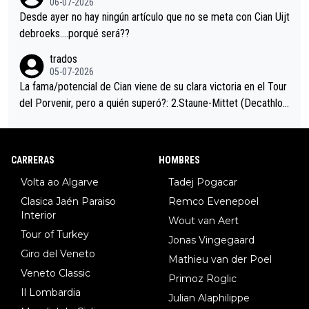
06-07-2026
ción de podio UAE y Pojacar se van complicar el tour.
Desde ayer no hay ningún artículo que no se meta con Cian Uijt
debroeks….porqué será??
trados
05-07-2026
La fama/potencial de Cian viene de su clara victoria en el Tour
del Porvenir, pero a quién superó?: 2.Staune-Mittet (Decathlon,
34º en el pasado Giro), 3.Hessmann (sí, Hessmann...), 4.Ryan (E
DF), 5.Piganzoli (Visma), 6.Fancellu (Ukyo), 7.Wilksch (Tudor),
8.Lenny Martinez (Bahrein), 9. Van Belle (Visma), 10. Vacek (Li
CARRERAS
HOMBRES
dl). A tiempo vista se obtiene mucha información...
Volta ao Algarve
Tadej Pogacar
Clasica Jaén Paraiso
Remco Evenepoel
Interior
Wout van Aert
Tour of Turkey
Jonas Vingegaard
Giro del Veneto
Mathieu van der Poel
Veneto Classic
Primoz Roglic
Il Lombardia
Julian Alaphilippe