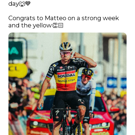
day🐺💙

Congrats to Matteo on a strong week 
and the yellow👏🏻 