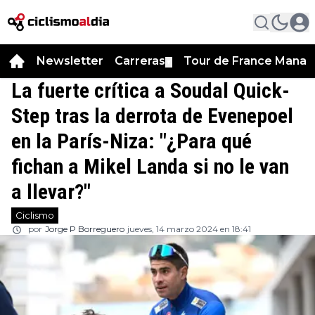
Newsletter
Carreras
Tour de France Manag
▼
La fuerte crítica a Soudal Quick-
Step tras la derrota de Evenepoel
en la París-Niza: "¿Para qué
fichan a Mikel Landa si no le van
a llevar?"
Ciclismo
por
Jorge P Borreguero
jueves, 14 marzo 2024 en 18:41