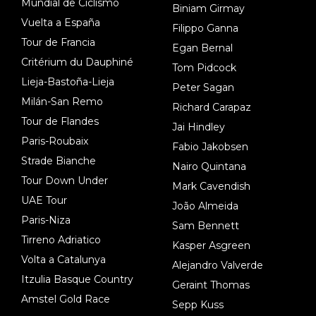
Mundial de Ciclismo
Biniam Girmay
Vuelta a España
Filippo Ganna
Tour de Francia
Egan Bernal
Critérium du Dauphiné
Tom Pidcock
Lieja-Bastoña-Lieja
Peter Sagan
Milán-San Remo
Richard Carapaz
Tour de Flandes
Jai Hindley
Paris-Roubaix
Fabio Jakobsen
Strade Bianche
Nairo Quintana
Tour Down Under
Mark Cavendish
UAE Tour
João Almeida
Paris-Niza
Sam Bennett
Tirreno Adriatico
Kasper Asgreen
Volta a Catalunya
Alejandro Valverde
Itzulia Basque Country
Geraint Thomas
Amstel Gold Race
Sepp Kuss