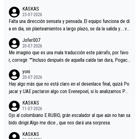
KASKAS
23-07-2026
Falta una dirección sensata y pensada..El equipo funciona de di
a en dia, sin planteamientos a largo plazo, se da la salida y…..ve
remos qué pasa.Hecho de menos esos directores , Langarica,
Jofer007
Minguez, Velez etc etc.Me da pena vivir estos momentos tan
20-07-2026
tristes sin victorias.
Me imagino que es una mala traducción este párrafo, por favo
r, corregir. ""Incluso después de aquella caída tan dura, Pogaca
r volvió a atacarle en un descenso durante el Giro y Vingegaard
yoni
permaneció pegado a su rueda. Parecía increíble la forma en l
20-07-2026
a que era capaz de controlar el miedo", recordó."
Hay algo más que no está claro en el desenlace final, quizá Po
jacar y UAE pactaron algo con Evenepoel, si lo analizamos Poj
acar no sprintó a tope y de hecho los últimos metros entra cas
KASKAS
i sin pedalear, luego está el saludo con Evenepoel dándose la
11-07-2026
mano de una manera muy fraternal, más allá de los típicos toqu
Ojo al colombiano E.RUBIO, grán escalador al que aún no han sa
es en el hombro con que saludaba a Vingegard. Ahí hubo una in
bido dirigir.Algo me dice , que nos dará una sorpresa.
trahistoria que nunca sabremos. Quién mucho abarca poco apri
KASKAS
eta, a ver si por querer poner a Del Toro con calzador en posi