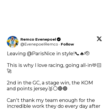
Remco Evenepoel
@
EvenepoelRemco
·
Follow
Leaving 
@ParisNice
 in style!📞🔥🫡

This is why I love racing, going all-in🫶🏻
🚀

2nd in the GC, a stage win, the KOM 
and points jersey🥈⚪️🔴🟢

Can't thank my team enough for the 
incredible work they do every day after 