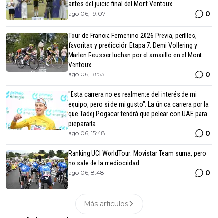
antes del juicio final del Mont Ventoux
0
ago 06, 19:07
Tour de Francia Femenino 2026 Previa, perfiles,
favoritas y predicción Etapa 7: Demi Vollering y
Marlen Reusser luchan por el amarillo en el Mont
Ventoux
0
ago 06, 18:53
"Esta carrera no es realmente del interés de mi
equipo, pero sí de mi gusto": La única carrera por la
que Tadej Pogacar tendrá que pelear con UAE para
prepararla
0
ago 06, 15:48
Ranking UCI WorldTour: Movistar Team suma, pero
no sale de la mediocridad
0
ago 06, 8:48
Más articulos