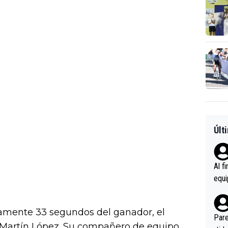
Últ
Al f
equi
enir
es.L
lamente 33 segundos del ganador, el
ebas
Pare
Martín López. Su compañero de equipo
ener