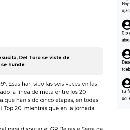
en l
Hay 
ojac
ojac
casi
la m
Ojo 
oque
na i
o ap
esucita, Del Toro se viste de
n po
Desde
c se hunde
tdeb
9º. Esas han sido las seis veces en las
do la línea de meta entre los 20
La f
del 
a que han sido cinco etapas, en todas
n, 3
el Top 20, mientras que en la jornada
n (E
or),
k (L
al para disputar el GP Beiras e Serra da