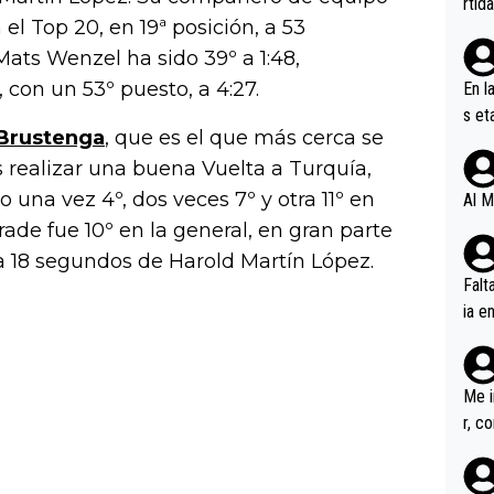
rtid
l Top 20, en 19ª posición, a 53
ts Wenzel ha sido 39º a 1:48,
con un 53º puesto, a 4:27.
En l
s et
Brustenga
, que es el que más cerca se
ífic
 realizar una buena Vuelta a Turquía,
una vez 4º, dos veces 7º y otra 11º en
Al M
rade fue 10º en la general, en gran parte
 a 18 segundos de Harold Martín López.
Falt
ia e
erem
a, M
an tr
Me i
r, c
ar v
rd p