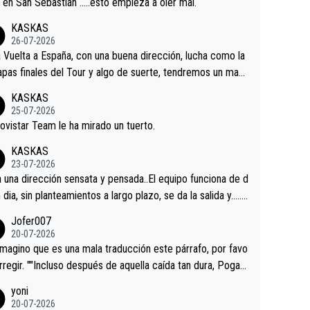
a en San Sebastián …..esto empieza a oler mal.
KASKAS
26-07-2026
a Vuelta a España, con una buena dirección, lucha como la
apas finales del Tour y algo de suerte, tendremos un magn
o resultado.Acepto apuestas………Suerte
KASKAS
25-07-2026
ovistar Team le ha mirado un tuerto.
KASKAS
23-07-2026
a una dirección sensata y pensada..El equipo funciona de d
n dia, sin planteamientos a largo plazo, se da la salida y…..v
os qué pasa.Hecho de menos esos directores , Langaric
Jofer007
inguez, Velez etc etc.Me da pena vivir estos momentos t
20-07-2026
istes sin victorias.
magino que es una mala traducción este párrafo, por favo
orregir. ""Incluso después de aquella caída tan dura, Pogac
olvió a atacarle en un descenso durante el Giro y Vingegaa
yoni
ermaneció pegado a su rueda. Parecía increíble la forma
20-07-2026