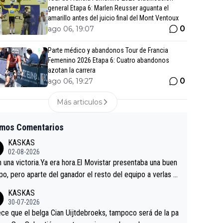
general Etapa 6: Marlen Reusser aguanta el
amarillo antes del juicio final del Mont Ventoux
0
ago 06, 19:07
Parte médico y abandonos Tour de Francia
Femenino 2026 Etapa 6: Cuatro abandonos
azotan la carrera
0
ago 06, 19:27
Más articulos
imos Comentarios
KASKAS
02-08-2026
in una victoria.Ya era hora.El Movistar presentaba una buen
po, pero aparte del ganador el resto del equipo a verlas v
.Repito aqui falta algo , y no es precisamente los corredor
KASKAS
a única buena noticia es la mejoría de Enric Más en San S
30-07-2026
tian.Si en la Vuelta a Burgos sigue la mejoría, podríamos t
ce que el belga Cian Uijtdebroeks, tampoco será de la pa
 alguna sorpresa en la Vuelta.Ojalá.