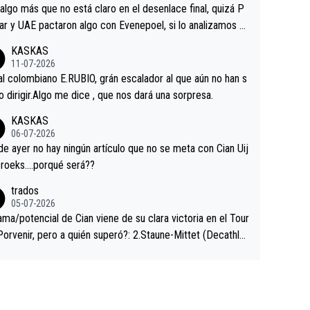
a que era capaz de controlar el miedo", recordó."
algo más que no está claro en el desenlace final, quizá P
ar y UAE pactaron algo con Evenepoel, si lo analizamos P
ar no sprintó a tope y de hecho los últimos metros entra
KASKAS
 sin pedalear, luego está el saludo con Evenepoel dándose
11-07-2026
ano de una manera muy fraternal, más allá de los típicos t
al colombiano E.RUBIO, grán escalador al que aún no han s
s en el hombro con que saludaba a Vingegard. Ahí hubo u
abido dirigir.Algo me dice , que nos dará una sorpresa.
ntrahistoria que nunca sabremos. Quién mucho abarca poc
KASKAS
rieta, a ver si por querer poner a Del Toro con calzador e
06-07-2026
sición de podio UAE y Pojacar se van complicar el tour.
 ayer no hay ningún artículo que no se meta con Cian Uij
roeks….porqué será??
trados
05-07-2026
ama/potencial de Cian viene de su clara victoria en el Tour
Porvenir, pero a quién superó?: 2.Staune-Mittet (Decathlo
4º en el pasado Giro), 3.Hessmann (sí, Hessmann...), 4.Rya
DF), 5.Piganzoli (Visma), 6.Fancellu (Ukyo), 7.Wilksch (Tud
 8.Lenny Martinez (Bahrein), 9. Van Belle (Visma), 10. Vace
idl). A tiempo vista se obtiene mucha información...