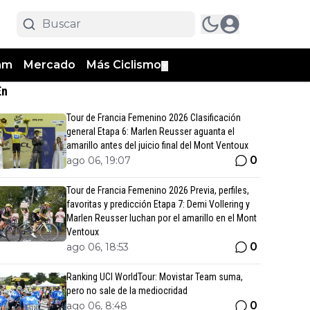
am
Mercado
Más Ciclismo
▼
En
Tour de Francia Femenino 2026 Clasificación
general Etapa 6: Marlen Reusser aguanta el
amarillo antes del juicio final del Mont Ventoux
0
ago 06, 19:07
Tour de Francia Femenino 2026 Previa, perfiles,
favoritas y predicción Etapa 7: Demi Vollering y
Marlen Reusser luchan por el amarillo en el Mont
Ventoux
0
ago 06, 18:53
Ranking UCI WorldTour: Movistar Team suma,
pero no sale de la mediocridad
0
ago 06, 8:48