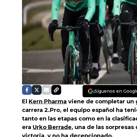
¡Síguenos en Googl
El
Kern Pharma
viene de completar un
carrera 2.Pro, el equipo español ha te
tanto en las etapas como en la clasificac
era
Urko Berrade
, una de las sorpresas
victoria, y no ha decepcionado.