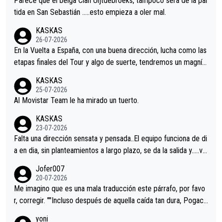
Parece que el belga Cian Uijtdebroeks, tampoco será de la par
er alguna sorpresa en la Vuelta.Ojalá.
tida en San Sebastián …..esto empieza a oler mal.
KASKAS
26-07-2026
En la Vuelta a España, con una buena dirección, lucha como las
etapas finales del Tour y algo de suerte, tendremos un magnífi
co resultado.Acepto apuestas………Suerte
KASKAS
25-07-2026
Al Movistar Team le ha mirado un tuerto.
KASKAS
23-07-2026
Falta una dirección sensata y pensada..El equipo funciona de di
a en dia, sin planteamientos a largo plazo, se da la salida y…..ve
remos qué pasa.Hecho de menos esos directores , Langarica,
Jofer007
Minguez, Velez etc etc.Me da pena vivir estos momentos tan
20-07-2026
tristes sin victorias.
Me imagino que es una mala traducción este párrafo, por favo
r, corregir. ""Incluso después de aquella caída tan dura, Pogaca
r volvió a atacarle en un descenso durante el Giro y Vingegaard
yoni