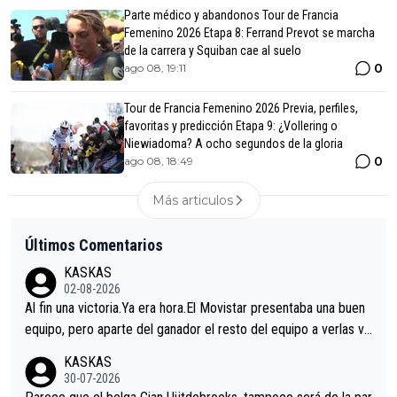
Parte médico y abandonos Tour de Francia
Femenino 2026 Etapa 8: Ferrand Prevot se marcha
de la carrera y Squiban cae al suelo
0
ago 08, 19:11
Tour de Francia Femenino 2026 Previa, perfiles,
favoritas y predicción Etapa 9: ¿Vollering o
Niewiadoma? A ocho segundos de la gloria
0
ago 08, 18:49
Más articulos
Últimos Comentarios
KASKAS
02-08-2026
Al fin una victoria.Ya era hora.El Movistar presentaba una buen
equipo, pero aparte del ganador el resto del equipo a verlas ve
nir.Repito aqui falta algo , y no es precisamente los corredore
KASKAS
s.La única buena noticia es la mejoría de Enric Más en San Seb
30-07-2026
astian.Si en la Vuelta a Burgos sigue la mejoría, podríamos ten