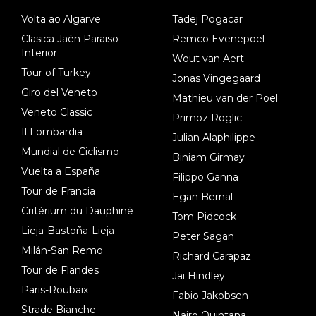
dl). A tiempo vista se obtiene mucha información...
Volta ao Algarve
Tadej Pogacar
Clasica Jaén Paraiso
Remco Evenepoel
Interior
Wout van Aert
Tour of Turkey
Jonas Vingegaard
Giro del Veneto
Mathieu van der Poel
Veneto Classic
Primoz Roglic
Il Lombardia
Julian Alaphilippe
Mundial de Ciclismo
Biniam Girmay
Vuelta a España
Filippo Ganna
Tour de Francia
Egan Bernal
Critérium du Dauphiné
Tom Pidcock
Lieja-Bastoña-Lieja
Peter Sagan
Milán-San Remo
Richard Carapaz
Tour de Flandes
Jai Hindley
Paris-Roubaix
Fabio Jakobsen
Strade Bianche
Nairo Quintana