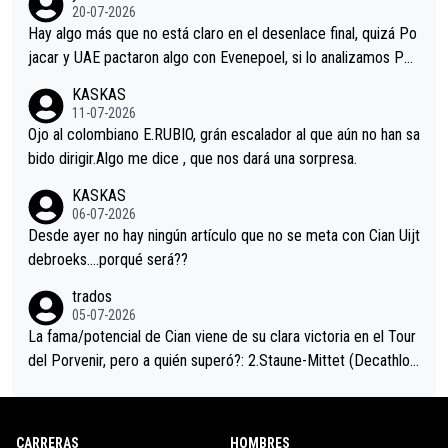
permaneció pegado a su rueda. Parecía increíble la forma en l
20-07-2026
a que era capaz de controlar el miedo", recordó."
Hay algo más que no está claro en el desenlace final, quizá Po
jacar y UAE pactaron algo con Evenepoel, si lo analizamos Poj
acar no sprintó a tope y de hecho los últimos metros entra cas
KASKAS
i sin pedalear, luego está el saludo con Evenepoel dándose la
11-07-2026
mano de una manera muy fraternal, más allá de los típicos toqu
Ojo al colombiano E.RUBIO, grán escalador al que aún no han sa
es en el hombro con que saludaba a Vingegard. Ahí hubo una in
bido dirigir.Algo me dice , que nos dará una sorpresa.
trahistoria que nunca sabremos. Quién mucho abarca poco apri
KASKAS
eta, a ver si por querer poner a Del Toro con calzador en posi
06-07-2026
ción de podio UAE y Pojacar se van complicar el tour.
Desde ayer no hay ningún artículo que no se meta con Cian Uijt
debroeks….porqué será??
trados
05-07-2026
La fama/potencial de Cian viene de su clara victoria en el Tour
del Porvenir, pero a quién superó?: 2.Staune-Mittet (Decathlon,
34º en el pasado Giro), 3.Hessmann (sí, Hessmann...), 4.Ryan (E
DF), 5.Piganzoli (Visma), 6.Fancellu (Ukyo), 7.Wilksch (Tudor),
8.Lenny Martinez (Bahrein), 9. Van Belle (Visma), 10. Vacek (Li
CARRERAS
HOMBRES