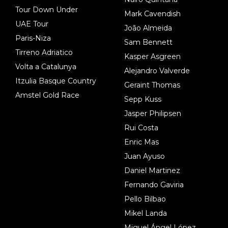
Tour Down Under
Mark Cavendish
UAE Tour
João Almeida
Paris-Niza
Sam Bennett
Tirreno Adriatico
Kasper Asgreen
Volta a Catalunya
Alejandro Valverde
Itzulia Basque Country
Geraint Thomas
Amstel Gold Race
Sepp Kuss
Jasper Philipsen
Rui Costa
Enric Mas
Juan Ayuso
Daniel Martinez
Fernando Gaviria
Pello Bilbao
Mikel Landa
Miguel Ángel López