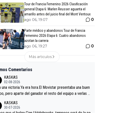
Tour de Francia Femenino 2026 Clasificación
general Etapa 6: Marlen Reusser aguanta el
amarillo antes del juicio final del Mont Ventoux
0
ago 06, 19:07
Parte médico y abandonos Tour de Francia
Femenino 2026 Etapa 6: Cuatro abandonos
azotan la carrera
0
ago 06, 19:27
Más articulos
imos Comentarios
KASKAS
02-08-2026
in una victoria.Ya era hora.El Movistar presentaba una buen
po, pero aparte del ganador el resto del equipo a verlas v
.Repito aqui falta algo , y no es precisamente los corredor
KASKAS
a única buena noticia es la mejoría de Enric Más en San S
30-07-2026
tian.Si en la Vuelta a Burgos sigue la mejoría, podríamos t
ce que el belga Cian Uijtdebroeks, tampoco será de la pa