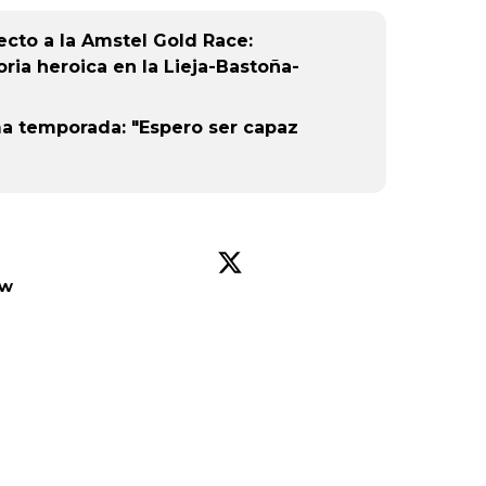
k (L
cto a la Amstel Gold Race:
oria heroica en la Lieja-Bastoña-
ima temporada: "Espero ser capaz
ow