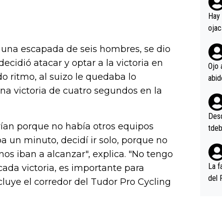
rd p
en l
Hay 
ojac
ojac
 una escapada de seis hombres, se dio
casi
ecidió atacar y optar a la victoria en
la m
Ojo 
oque
do ritmo, al suizo le quedaba lo
na i
una victoria de cuatro segundos en la
o ap
n po
Desde
ían porque no había otros equipos
tdeb
 un minuto, decidí ir solo, porque no
os iban a alcanzar", explica. "No tengo
La f
cada victoria, es importante para
del 
uye el corredor del Tudor Pro Cycling
n, 3
n (E
or),