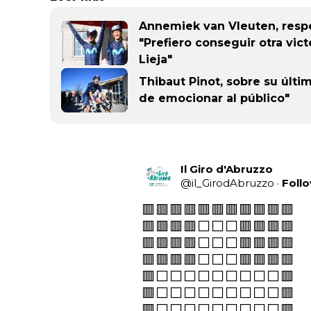
Annemiek van Vleuten, respe
"Prefiero conseguir otra vict
Lieja"
Thibaut Pinot, sobre su últ
de emocionar al público"
Il Giro d'Abruzzo
@
il_GirodAbruzzo
·
Foll
🟥🟥🟥🟥🟥🟥🟥🟥🟥🟥🟥

🟥🟥🟥🟥⬜️⬜️⬜️🟥🟥🟥🟥

🟥🟥🟥🟥⬜️⬜️⬜️🟥🟥🟥🟥

🟥🟥🟥🟥⬜️⬜️⬜️🟥🟥🟥🟥

🟥⬜️⬜️⬜️⬜️⬜️⬜️⬜️⬜️⬜️🟥

🟥⬜️⬜️⬜️⬜️⬜️⬜️⬜️⬜️⬜️🟥

🟥⬜️⬜️⬜️⬜️⬜️⬜️⬜️⬜️⬜️🟥
