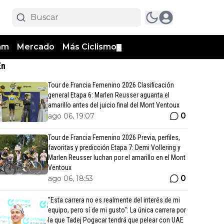
am
Mercado
Más Ciclismo
▼
En
Tour de Francia Femenino 2026 Clasificación
general Etapa 6: Marlen Reusser aguanta el
amarillo antes del juicio final del Mont Ventoux
0
ago 06, 19:07
Tour de Francia Femenino 2026 Previa, perfiles,
favoritas y predicción Etapa 7: Demi Vollering y
Marlen Reusser luchan por el amarillo en el Mont
Ventoux
0
ago 06, 18:53
"Esta carrera no es realmente del interés de mi
equipo, pero sí de mi gusto": La única carrera por
la que Tadej Pogacar tendrá que pelear con UAE