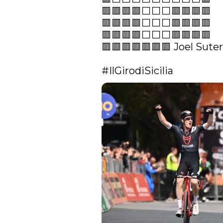
🟥🟥🟥🟥⬜️⬜️⬜️🟥🟥🟥🟥

🟥🟥🟥🟥⬜️⬜️⬜️🟥🟥🟥🟥

🟥🟥🟥🟥⬜️⬜️⬜️🟥🟥🟥🟥

🟥🟥🟥🟥🟥🟥🟥 Joel Suter

#IlGirodiSicilia