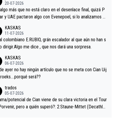
ermaneció pegado a su rueda. Parecía increíble la forma
20-07-2026
a que era capaz de controlar el miedo", recordó."
algo más que no está claro en el desenlace final, quizá P
ar y UAE pactaron algo con Evenepoel, si lo analizamos P
ar no sprintó a tope y de hecho los últimos metros entra
KASKAS
 sin pedalear, luego está el saludo con Evenepoel dándose
11-07-2026
ano de una manera muy fraternal, más allá de los típicos t
al colombiano E.RUBIO, grán escalador al que aún no han s
s en el hombro con que saludaba a Vingegard. Ahí hubo u
abido dirigir.Algo me dice , que nos dará una sorpresa.
ntrahistoria que nunca sabremos. Quién mucho abarca poc
KASKAS
rieta, a ver si por querer poner a Del Toro con calzador e
06-07-2026
sición de podio UAE y Pojacar se van complicar el tour.
 ayer no hay ningún artículo que no se meta con Cian Uij
roeks….porqué será??
trados
05-07-2026
ama/potencial de Cian viene de su clara victoria en el Tour
Porvenir, pero a quién superó?: 2.Staune-Mittet (Decathlo
4º en el pasado Giro), 3.Hessmann (sí, Hessmann...), 4.Rya
DF), 5.Piganzoli (Visma), 6.Fancellu (Ukyo), 7.Wilksch (Tud
 8.Lenny Martinez (Bahrein), 9. Van Belle (Visma), 10. Vace