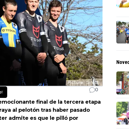
Noved
0
e!
 emocionante final de la tercera etapa
aya al pelotón tras haber pasado
er admite es que le pilló por