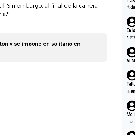
il. Sin embargo, al final de la carrera
ener
rtid
la."
En l
s et
tón y se impone en solitario en
ífic
Al M
Falt
ia e
erem
a, M
an tr
Me i
r, c
ar v