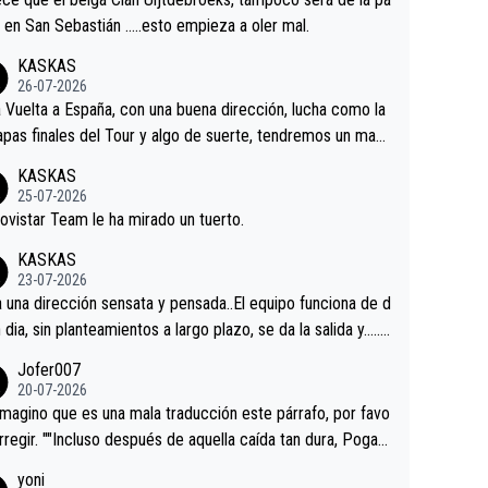
 alguna sorpresa en la Vuelta.Ojalá.
a en San Sebastián …..esto empieza a oler mal.
KASKAS
26-07-2026
a Vuelta a España, con una buena dirección, lucha como la
apas finales del Tour y algo de suerte, tendremos un magn
o resultado.Acepto apuestas………Suerte
KASKAS
25-07-2026
ovistar Team le ha mirado un tuerto.
KASKAS
23-07-2026
a una dirección sensata y pensada..El equipo funciona de d
n dia, sin planteamientos a largo plazo, se da la salida y…..v
os qué pasa.Hecho de menos esos directores , Langaric
Jofer007
inguez, Velez etc etc.Me da pena vivir estos momentos t
20-07-2026
istes sin victorias.
magino que es una mala traducción este párrafo, por favo
orregir. ""Incluso después de aquella caída tan dura, Pogac
olvió a atacarle en un descenso durante el Giro y Vingegaa
yoni