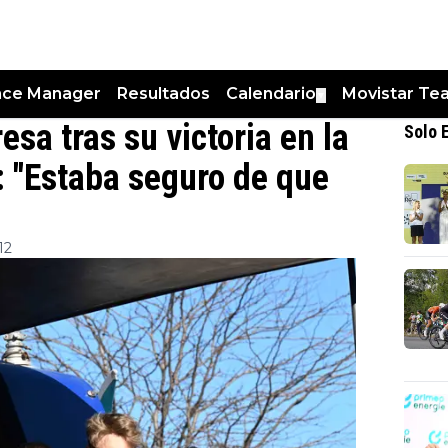
nce Manager
Resultados
Calendario
Movistar Te
▼
esa tras su victoria en la
Solo 
a: "Estaba seguro de que
12