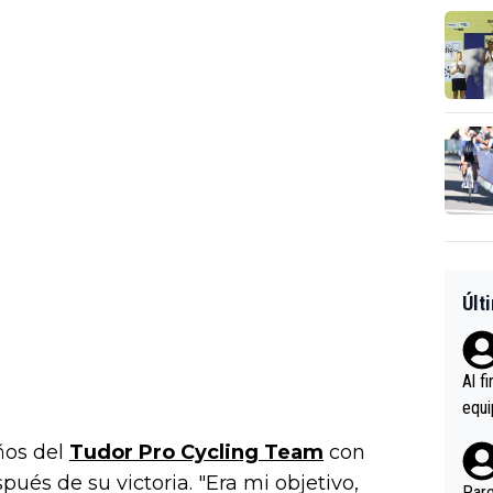
Últ
Al f
equi
enir
años del
Tudor Pro Cycling Team
con
es.L
és de su victoria. "Era mi objetivo,
ebas
Pare