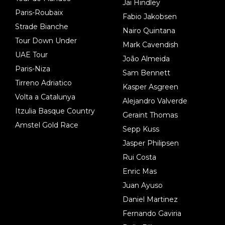
Jai Hindley
Paris-Roubaix
Fabio Jakobsen
Strade Bianche
Nairo Quintana
Tour Down Under
Mark Cavendish
UAE Tour
João Almeida
Paris-Niza
Sam Bennett
Tirreno Adriatico
Kasper Asgreen
Volta a Catalunya
Alejandro Valverde
Itzulia Basque Country
Geraint Thomas
Amstel Gold Race
Sepp Kuss
Jasper Philipsen
Rui Costa
Enric Mas
Juan Ayuso
Daniel Martinez
Fernando Gaviria