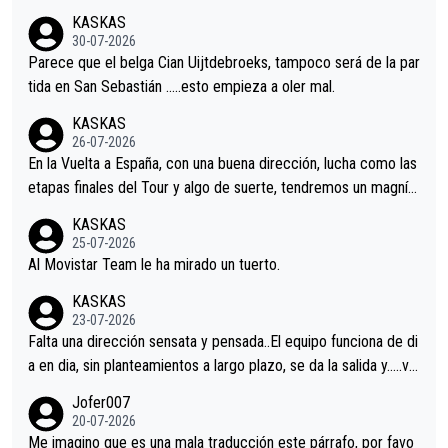
nir.Repito aqui falta algo , y no es precisamente los corredore
KASKAS
s.La única buena noticia es la mejoría de Enric Más en San Seb
30-07-2026
astian.Si en la Vuelta a Burgos sigue la mejoría, podríamos ten
Parece que el belga Cian Uijtdebroeks, tampoco será de la par
er alguna sorpresa en la Vuelta.Ojalá.
tida en San Sebastián …..esto empieza a oler mal.
KASKAS
26-07-2026
En la Vuelta a España, con una buena dirección, lucha como las
etapas finales del Tour y algo de suerte, tendremos un magnífi
co resultado.Acepto apuestas………Suerte
KASKAS
25-07-2026
Al Movistar Team le ha mirado un tuerto.
KASKAS
23-07-2026
Falta una dirección sensata y pensada..El equipo funciona de di
a en dia, sin planteamientos a largo plazo, se da la salida y…..ve
remos qué pasa.Hecho de menos esos directores , Langarica,
Jofer007
Minguez, Velez etc etc.Me da pena vivir estos momentos tan
20-07-2026
tristes sin victorias.
Me imagino que es una mala traducción este párrafo, por favo