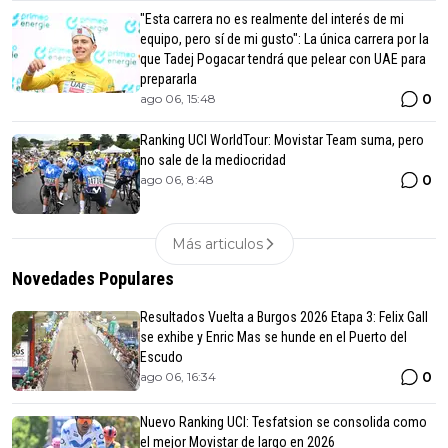
"Esta carrera no es realmente del interés de mi
equipo, pero sí de mi gusto": La única carrera por la
que Tadej Pogacar tendrá que pelear con UAE para
prepararla
0
ago 06, 15:48
Ranking UCI WorldTour: Movistar Team suma, pero
no sale de la mediocridad
0
ago 06, 8:48
Más articulos
Novedades Populares
Resultados Vuelta a Burgos 2026 Etapa 3: Felix Gall
se exhibe y Enric Mas se hunde en el Puerto del
Escudo
0
ago 06, 16:34
Nuevo Ranking UCI: Tesfatsion se consolida como
el mejor Movistar de largo en 2026