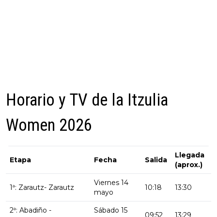
Horario y TV de la Itzulia
Women 2026
Llegada
Etapa
Fecha
Salida
(aprox.)
Viernes 14
1ª: Zarautz- Zarautz
10:18
13:30
mayo
2ª: Abadiño -
Sábado 15
09:52
13:29