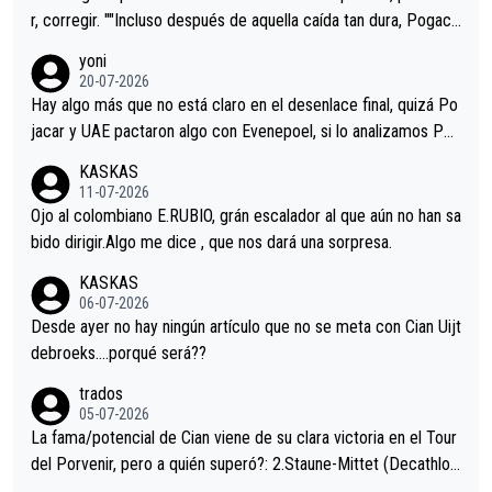
r, corregir. ""Incluso después de aquella caída tan dura, Pogaca
r volvió a atacarle en un descenso durante el Giro y Vingegaard
yoni
permaneció pegado a su rueda. Parecía increíble la forma en l
20-07-2026
a que era capaz de controlar el miedo", recordó."
Hay algo más que no está claro en el desenlace final, quizá Po
jacar y UAE pactaron algo con Evenepoel, si lo analizamos Poj
acar no sprintó a tope y de hecho los últimos metros entra cas
KASKAS
i sin pedalear, luego está el saludo con Evenepoel dándose la
11-07-2026
mano de una manera muy fraternal, más allá de los típicos toqu
Ojo al colombiano E.RUBIO, grán escalador al que aún no han sa
es en el hombro con que saludaba a Vingegard. Ahí hubo una in
bido dirigir.Algo me dice , que nos dará una sorpresa.
trahistoria que nunca sabremos. Quién mucho abarca poco apri
KASKAS
eta, a ver si por querer poner a Del Toro con calzador en posi
06-07-2026
ción de podio UAE y Pojacar se van complicar el tour.
Desde ayer no hay ningún artículo que no se meta con Cian Uijt
debroeks….porqué será??
trados
05-07-2026
La fama/potencial de Cian viene de su clara victoria en el Tour
del Porvenir, pero a quién superó?: 2.Staune-Mittet (Decathlon,
34º en el pasado Giro), 3.Hessmann (sí, Hessmann...), 4.Ryan (E