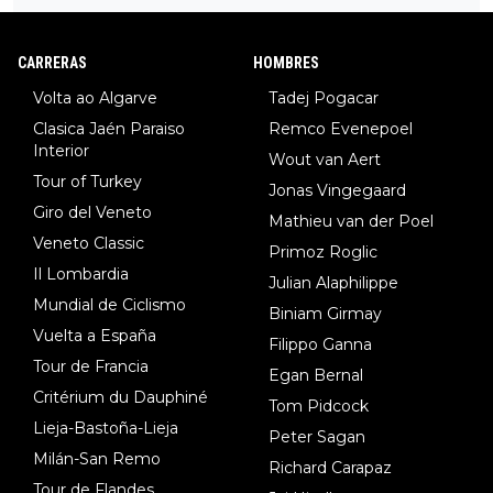
DF), 5.Piganzoli (Visma), 6.Fancellu (Ukyo), 7.Wilksch (Tudor),
8.Lenny Martinez (Bahrein), 9. Van Belle (Visma), 10. Vacek (Li
CARRERAS
HOMBRES
dl). A tiempo vista se obtiene mucha información...
Volta ao Algarve
Tadej Pogacar
Clasica Jaén Paraiso
Remco Evenepoel
Interior
Wout van Aert
Tour of Turkey
Jonas Vingegaard
Giro del Veneto
Mathieu van der Poel
Veneto Classic
Primoz Roglic
Il Lombardia
Julian Alaphilippe
Mundial de Ciclismo
Biniam Girmay
Vuelta a España
Filippo Ganna
Tour de Francia
Egan Bernal
Critérium du Dauphiné
Tom Pidcock
Lieja-Bastoña-Lieja
Peter Sagan
Milán-San Remo
Richard Carapaz
Tour de Flandes