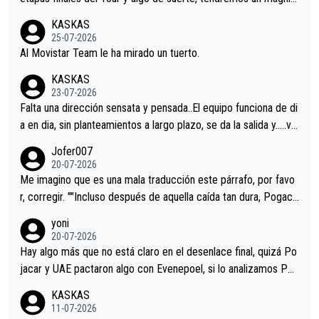
co resultado.Acepto apuestas………Suerte
KASKAS
25-07-2026
Al Movistar Team le ha mirado un tuerto.
KASKAS
23-07-2026
Falta una dirección sensata y pensada..El equipo funciona de di
a en dia, sin planteamientos a largo plazo, se da la salida y…..ve
remos qué pasa.Hecho de menos esos directores , Langarica,
Jofer007
Minguez, Velez etc etc.Me da pena vivir estos momentos tan
20-07-2026
tristes sin victorias.
Me imagino que es una mala traducción este párrafo, por favo
r, corregir. ""Incluso después de aquella caída tan dura, Pogaca
r volvió a atacarle en un descenso durante el Giro y Vingegaard
yoni
permaneció pegado a su rueda. Parecía increíble la forma en l
20-07-2026
a que era capaz de controlar el miedo", recordó."
Hay algo más que no está claro en el desenlace final, quizá Po
jacar y UAE pactaron algo con Evenepoel, si lo analizamos Poj
acar no sprintó a tope y de hecho los últimos metros entra cas
KASKAS
i sin pedalear, luego está el saludo con Evenepoel dándose la
11-07-2026