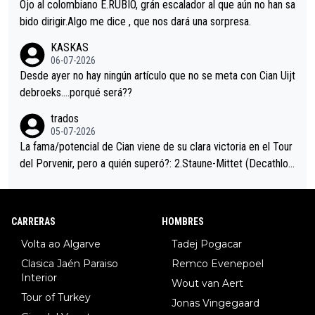
mano de una manera muy fraternal, más allá de los típicos toqu
Ojo al colombiano E.RUBIO, grán escalador al que aún no han sa
es en el hombro con que saludaba a Vingegard. Ahí hubo una in
bido dirigir.Algo me dice , que nos dará una sorpresa.
trahistoria que nunca sabremos. Quién mucho abarca poco apri
KASKAS
eta, a ver si por querer poner a Del Toro con calzador en posi
06-07-2026
ción de podio UAE y Pojacar se van complicar el tour.
Desde ayer no hay ningún artículo que no se meta con Cian Uijt
debroeks….porqué será??
trados
05-07-2026
La fama/potencial de Cian viene de su clara victoria en el Tour
del Porvenir, pero a quién superó?: 2.Staune-Mittet (Decathlon,
34º en el pasado Giro), 3.Hessmann (sí, Hessmann...), 4.Ryan (E
DF), 5.Piganzoli (Visma), 6.Fancellu (Ukyo), 7.Wilksch (Tudor),
8.Lenny Martinez (Bahrein), 9. Van Belle (Visma), 10. Vacek (Li
CARRERAS
HOMBRES
dl). A tiempo vista se obtiene mucha información...
Volta ao Algarve
Tadej Pogacar
Clasica Jaén Paraiso
Remco Evenepoel
Interior
Wout van Aert
Tour of Turkey
Jonas Vingegaard