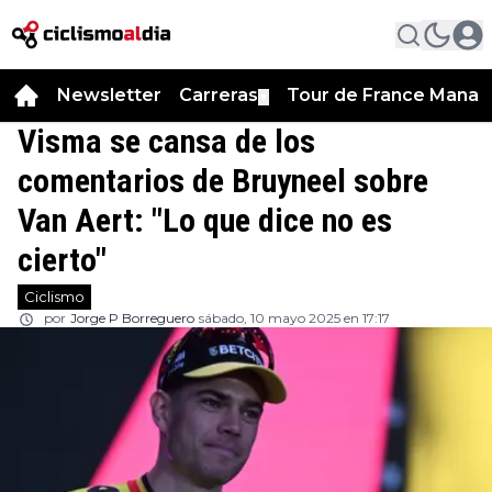
Newsletter
Carreras
Tour de France Manag
▼
Visma se cansa de los
comentarios de Bruyneel sobre
Van Aert: "Lo que dice no es
cierto"
Ciclismo
por
Jorge P Borreguero
sábado, 10 mayo 2025 en 17:17