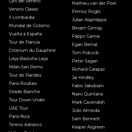
Giro del Veneto
Mathieu van der Poel
Veneto Classic
Primoz Roglic
Il Lombardia
Julian Alaphilippe
Mundial de Ciclismo
Biniam Girmay
Vuelta a España
Filippo Ganna
Tour de Francia
Egan Bernal
Critérium du Dauphiné
Tom Pidcock
Lieja-Bastoña-Lieja
Peter Sagan
Milán-San Remo
Richard Carapaz
Tour de Flandes
Jai Hindley
Paris-Roubaix
Fabio Jakobsen
Strade Bianche
Nairo Quintana
Tour Down Under
Mark Cavendish
UAE Tour
João Almeida
Paris-Niza
Sam Bennett
Tirreno Adriatico
Kasper Asgreen