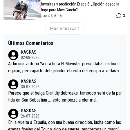
favoritas y predicción Etapa 6: ¿Opción desde la
fuga para Mavi García?
0
ago 06, 8:48
Más articulos
Últimos Comentarios
KASKAS
02-08-2026
Al fin una victoria.Ya era hora.El Movistar presentaba una buen
equipo, pero aparte del ganador el resto del equipo a verlas ve
nir.Repito aqui falta algo , y no es precisamente los corredore
KASKAS
s.La única buena noticia es la mejoría de Enric Más en San Seb
30-07-2026
astian.Si en la Vuelta a Burgos sigue la mejoría, podríamos ten
Parece que el belga Cian Uijtdebroeks, tampoco será de la par
er alguna sorpresa en la Vuelta.Ojalá.
tida en San Sebastián …..esto empieza a oler mal.
KASKAS
26-07-2026
En la Vuelta a España, con una buena dirección, lucha como las
etapas finales del Tour y algo de suerte, tendremos un magnífi