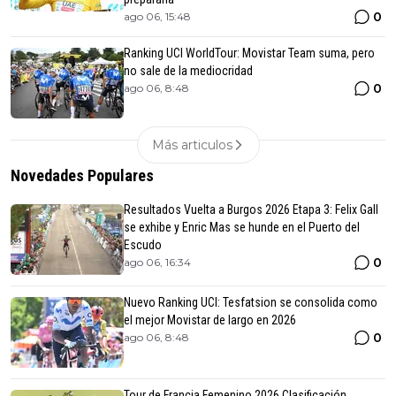
0
ago 06, 15:48
Ranking UCI WorldTour: Movistar Team suma, pero
no sale de la mediocridad
0
ago 06, 8:48
Más articulos
Novedades Populares
Resultados Vuelta a Burgos 2026 Etapa 3: Felix Gall
se exhibe y Enric Mas se hunde en el Puerto del
Escudo
0
ago 06, 16:34
Nuevo Ranking UCI: Tesfatsion se consolida como
el mejor Movistar de largo en 2026
0
ago 06, 8:48
Tour de Francia Femenino 2026 Clasificación