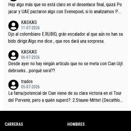
a que era capaz de controlar el miedo", recordó."
Hay algo más que no está claro en el desenlace final, quizá Po
jacar y UAE pactaron algo con Evenepoel, si lo analizamos Poj
acar no sprintó a tope y de hecho los últimos metros entra cas
KASKAS
i sin pedalear, luego está el saludo con Evenepoel dándose la
11-07-2026
mano de una manera muy fraternal, más allá de los típicos toqu
Ojo al colombiano E.RUBIO, grán escalador al que aún no han sa
es en el hombro con que saludaba a Vingegard. Ahí hubo una in
bido dirigir.Algo me dice , que nos dará una sorpresa.
trahistoria que nunca sabremos. Quién mucho abarca poco apri
KASKAS
eta, a ver si por querer poner a Del Toro con calzador en posi
06-07-2026
ción de podio UAE y Pojacar se van complicar el tour.
Desde ayer no hay ningún artículo que no se meta con Cian Uijt
debroeks….porqué será??
trados
05-07-2026
La fama/potencial de Cian viene de su clara victoria en el Tour
del Porvenir, pero a quién superó?: 2.Staune-Mittet (Decathlon,
34º en el pasado Giro), 3.Hessmann (sí, Hessmann...), 4.Ryan (E
DF), 5.Piganzoli (Visma), 6.Fancellu (Ukyo), 7.Wilksch (Tudor),
8.Lenny Martinez (Bahrein), 9. Van Belle (Visma), 10. Vacek (Li
CARRERAS
HOMBRES
dl). A tiempo vista se obtiene mucha información...