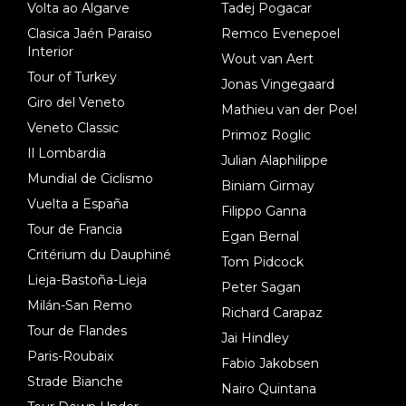
Volta ao Algarve
Tadej Pogacar
Clasica Jaén Paraiso
Remco Evenepoel
Interior
Wout van Aert
Tour of Turkey
Jonas Vingegaard
Giro del Veneto
Mathieu van der Poel
Veneto Classic
Primoz Roglic
Il Lombardia
Julian Alaphilippe
Mundial de Ciclismo
Biniam Girmay
Vuelta a España
Filippo Ganna
Tour de Francia
Egan Bernal
Critérium du Dauphiné
Tom Pidcock
Lieja-Bastoña-Lieja
Peter Sagan
Milán-San Remo
Richard Carapaz
Tour de Flandes
Jai Hindley
Paris-Roubaix
Fabio Jakobsen
Strade Bianche
Nairo Quintana