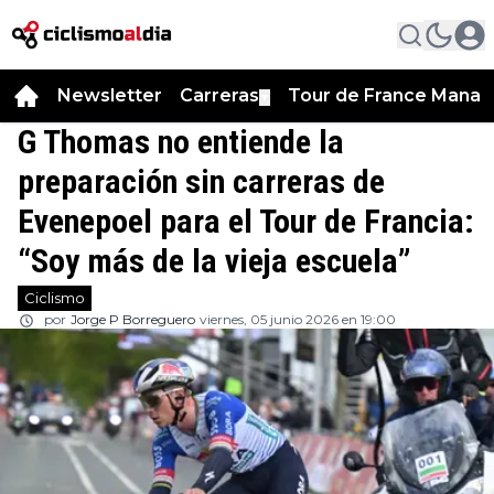
Newsletter
Carreras
Tour de France Manag
▼
G Thomas no entiende la
preparación sin carreras de
Evenepoel para el Tour de Francia:
“Soy más de la vieja escuela”
Ciclismo
por
Jorge P Borreguero
viernes, 05 junio 2026 en 19:00