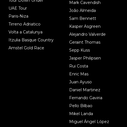
Tour Down Under
Mark Cavendish
UAE Tour
João Almeida
Paris-Niza
Sam Bennett
Tirreno Adriatico
Kasper Asgreen
Volta a Catalunya
Alejandro Valverde
Itzulia Basque Country
Geraint Thomas
Amstel Gold Race
Sepp Kuss
Jasper Philipsen
Rui Costa
Enric Mas
Juan Ayuso
Daniel Martinez
Fernando Gaviria
Pello Bilbao
Mikel Landa
Miguel Ángel López