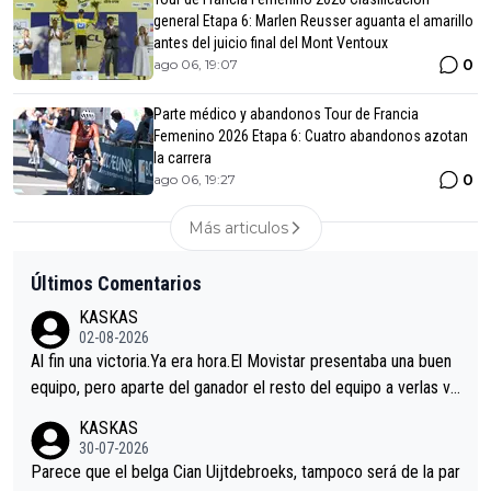
general Etapa 6: Marlen Reusser aguanta el amarillo
antes del juicio final del Mont Ventoux
0
ago 06, 19:07
Parte médico y abandonos Tour de Francia
Femenino 2026 Etapa 6: Cuatro abandonos azotan
la carrera
0
ago 06, 19:27
Más articulos
Últimos Comentarios
KASKAS
02-08-2026
Al fin una victoria.Ya era hora.El Movistar presentaba una buen
equipo, pero aparte del ganador el resto del equipo a verlas ve
nir.Repito aqui falta algo , y no es precisamente los corredore
KASKAS
s.La única buena noticia es la mejoría de Enric Más en San Seb
30-07-2026
astian.Si en la Vuelta a Burgos sigue la mejoría, podríamos ten
Parece que el belga Cian Uijtdebroeks, tampoco será de la par