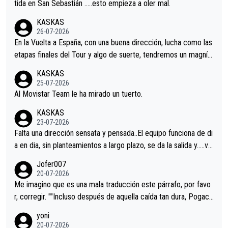
er alguna sorpresa en la Vuelta.Ojalá.
tida en San Sebastián …..esto empieza a oler mal.
KASKAS
26-07-2026
En la Vuelta a España, con una buena dirección, lucha como las
etapas finales del Tour y algo de suerte, tendremos un magnífi
co resultado.Acepto apuestas………Suerte
KASKAS
25-07-2026
Al Movistar Team le ha mirado un tuerto.
KASKAS
23-07-2026
Falta una dirección sensata y pensada..El equipo funciona de di
a en dia, sin planteamientos a largo plazo, se da la salida y…..ve
remos qué pasa.Hecho de menos esos directores , Langarica,
Jofer007
Minguez, Velez etc etc.Me da pena vivir estos momentos tan
20-07-2026
tristes sin victorias.
Me imagino que es una mala traducción este párrafo, por favo
r, corregir. ""Incluso después de aquella caída tan dura, Pogaca
r volvió a atacarle en un descenso durante el Giro y Vingegaard
yoni
permaneció pegado a su rueda. Parecía increíble la forma en l
20-07-2026