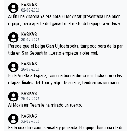
KASKAS
02-08-2026
Al fin una victoria.Ya era hora.El Movistar presentaba una buen
equipo, pero aparte del ganador el resto del equipo a verlas ve
nir.Repito aqui falta algo , y no es precisamente los corredore
KASKAS
s.La única buena noticia es la mejoría de Enric Más en San Seb
30-07-2026
astian.Si en la Vuelta a Burgos sigue la mejoría, podríamos ten
Parece que el belga Cian Uijtdebroeks, tampoco será de la par
er alguna sorpresa en la Vuelta.Ojalá.
tida en San Sebastián …..esto empieza a oler mal.
KASKAS
26-07-2026
En la Vuelta a España, con una buena dirección, lucha como las
etapas finales del Tour y algo de suerte, tendremos un magnífi
co resultado.Acepto apuestas………Suerte
KASKAS
25-07-2026
Al Movistar Team le ha mirado un tuerto.
KASKAS
23-07-2026
Falta una dirección sensata y pensada..El equipo funciona de di