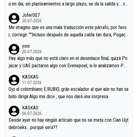
a en dia, sin planteamientos a largo plazo, se da la salida y…..ve
remos qué pasa.Hecho de menos esos directores , Langarica,
Jofer007
Minguez, Velez etc etc.Me da pena vivir estos momentos tan
20-07-2026
tristes sin victorias.
Me imagino que es una mala traducción este párrafo, por favo
r, corregir. ""Incluso después de aquella caída tan dura, Pogaca
r volvió a atacarle en un descenso durante el Giro y Vingegaard
yoni
permaneció pegado a su rueda. Parecía increíble la forma en l
20-07-2026
a que era capaz de controlar el miedo", recordó."
Hay algo más que no está claro en el desenlace final, quizá Po
jacar y UAE pactaron algo con Evenepoel, si lo analizamos Poj
acar no sprintó a tope y de hecho los últimos metros entra cas
KASKAS
i sin pedalear, luego está el saludo con Evenepoel dándose la
11-07-2026
mano de una manera muy fraternal, más allá de los típicos toqu
Ojo al colombiano E.RUBIO, grán escalador al que aún no han sa
es en el hombro con que saludaba a Vingegard. Ahí hubo una in
bido dirigir.Algo me dice , que nos dará una sorpresa.
trahistoria que nunca sabremos. Quién mucho abarca poco apri
KASKAS
eta, a ver si por querer poner a Del Toro con calzador en posi
06-07-2026
ción de podio UAE y Pojacar se van complicar el tour.
Desde ayer no hay ningún artículo que no se meta con Cian Uijt
debroeks….porqué será??