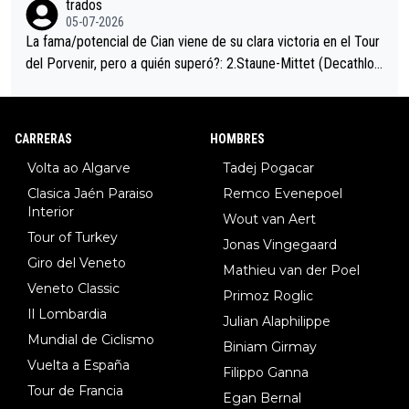
trados
05-07-2026
La fama/potencial de Cian viene de su clara victoria en el Tour
del Porvenir, pero a quién superó?: 2.Staune-Mittet (Decathlon,
34º en el pasado Giro), 3.Hessmann (sí, Hessmann...), 4.Ryan (E
DF), 5.Piganzoli (Visma), 6.Fancellu (Ukyo), 7.Wilksch (Tudor),
8.Lenny Martinez (Bahrein), 9. Van Belle (Visma), 10. Vacek (Li
CARRERAS
HOMBRES
dl). A tiempo vista se obtiene mucha información...
Volta ao Algarve
Tadej Pogacar
Clasica Jaén Paraiso
Remco Evenepoel
Interior
Wout van Aert
Tour of Turkey
Jonas Vingegaard
Giro del Veneto
Mathieu van der Poel
Veneto Classic
Primoz Roglic
Il Lombardia
Julian Alaphilippe
Mundial de Ciclismo
Biniam Girmay
Vuelta a España
Filippo Ganna
Tour de Francia
Egan Bernal