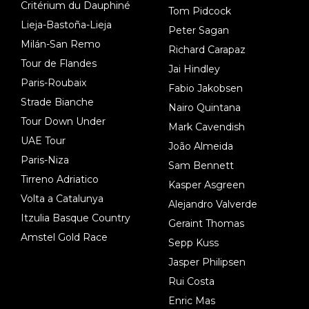
Critérium du Dauphiné
Tom Pidcock
Lieja-Bastoña-Lieja
Peter Sagan
Milán-San Remo
Richard Carapaz
Tour de Flandes
Jai Hindley
Paris-Roubaix
Fabio Jakobsen
Strade Bianche
Nairo Quintana
Tour Down Under
Mark Cavendish
UAE Tour
João Almeida
Paris-Niza
Sam Bennett
Tirreno Adriatico
Kasper Asgreen
Volta a Catalunya
Alejandro Valverde
Itzulia Basque Country
Geraint Thomas
Amstel Gold Race
Sepp Kuss
Jasper Philipsen
Rui Costa
Enric Mas