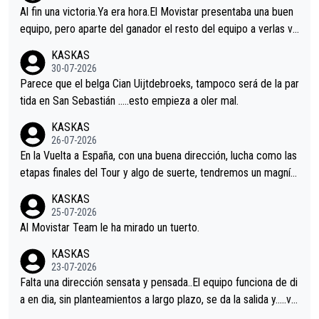
Al fin una victoria.Ya era hora.El Movistar presentaba una buen
equipo, pero aparte del ganador el resto del equipo a verlas ve
nir.Repito aqui falta algo , y no es precisamente los corredore
KASKAS
s.La única buena noticia es la mejoría de Enric Más en San Seb
30-07-2026
astian.Si en la Vuelta a Burgos sigue la mejoría, podríamos ten
Parece que el belga Cian Uijtdebroeks, tampoco será de la par
er alguna sorpresa en la Vuelta.Ojalá.
tida en San Sebastián …..esto empieza a oler mal.
KASKAS
26-07-2026
En la Vuelta a España, con una buena dirección, lucha como las
etapas finales del Tour y algo de suerte, tendremos un magnífi
co resultado.Acepto apuestas………Suerte
KASKAS
25-07-2026
Al Movistar Team le ha mirado un tuerto.
KASKAS
23-07-2026
Falta una dirección sensata y pensada..El equipo funciona de di
a en dia, sin planteamientos a largo plazo, se da la salida y…..ve
remos qué pasa.Hecho de menos esos directores , Langarica,