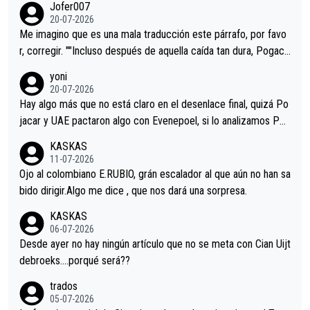
Jofer007
Minguez, Velez etc etc.Me da pena vivir estos momentos tan
20-07-2026
tristes sin victorias.
Me imagino que es una mala traducción este párrafo, por favo
r, corregir. ""Incluso después de aquella caída tan dura, Pogaca
r volvió a atacarle en un descenso durante el Giro y Vingegaard
yoni
permaneció pegado a su rueda. Parecía increíble la forma en l
20-07-2026
a que era capaz de controlar el miedo", recordó."
Hay algo más que no está claro en el desenlace final, quizá Po
jacar y UAE pactaron algo con Evenepoel, si lo analizamos Poj
acar no sprintó a tope y de hecho los últimos metros entra cas
KASKAS
i sin pedalear, luego está el saludo con Evenepoel dándose la
11-07-2026
mano de una manera muy fraternal, más allá de los típicos toqu
Ojo al colombiano E.RUBIO, grán escalador al que aún no han sa
es en el hombro con que saludaba a Vingegard. Ahí hubo una in
bido dirigir.Algo me dice , que nos dará una sorpresa.
trahistoria que nunca sabremos. Quién mucho abarca poco apri
KASKAS
eta, a ver si por querer poner a Del Toro con calzador en posi
06-07-2026
ción de podio UAE y Pojacar se van complicar el tour.
Desde ayer no hay ningún artículo que no se meta con Cian Uijt
debroeks….porqué será??
trados
05-07-2026