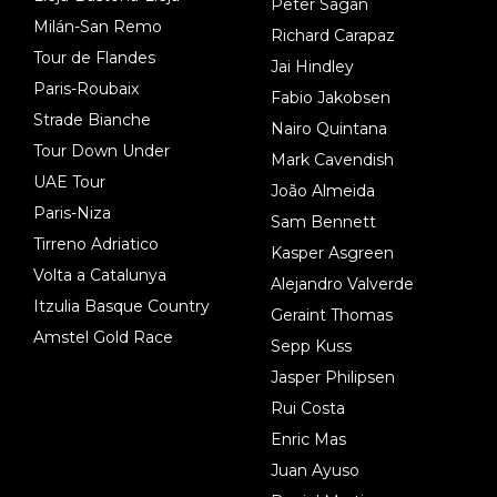
Peter Sagan
Milán-San Remo
Richard Carapaz
Tour de Flandes
Jai Hindley
Paris-Roubaix
Fabio Jakobsen
Strade Bianche
Nairo Quintana
Tour Down Under
Mark Cavendish
UAE Tour
João Almeida
Paris-Niza
Sam Bennett
Tirreno Adriatico
Kasper Asgreen
Volta a Catalunya
Alejandro Valverde
Itzulia Basque Country
Geraint Thomas
Amstel Gold Race
Sepp Kuss
Jasper Philipsen
Rui Costa
Enric Mas
Juan Ayuso