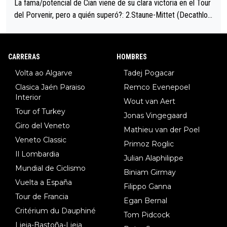
La fama/potencial de Cian viene de su clara victoria en el Tour
del Porvenir, pero a quién superó?: 2.Staune-Mittet (Decathlon,
34º en el pasado Giro), 3.Hessmann (sí, Hessmann...), 4.Ryan (E
DF), 5.Piganzoli (Visma), 6.Fancellu (Ukyo), 7.Wilksch (Tudor),
8.Lenny Martinez (Bahrein), 9. Van Belle (Visma), 10. Vacek (Li
CARRERAS
HOMBRES
dl). A tiempo vista se obtiene mucha información...
Volta ao Algarve
Tadej Pogacar
Clasica Jaén Paraiso
Remco Evenepoel
Interior
Wout van Aert
Tour of Turkey
Jonas Vingegaard
Giro del Veneto
Mathieu van der Poel
Veneto Classic
Primoz Roglic
Il Lombardia
Julian Alaphilippe
Mundial de Ciclismo
Biniam Girmay
Vuelta a España
Filippo Ganna
Tour de Francia
Egan Bernal
Critérium du Dauphiné
Tom Pidcock
Lieja-Bastoña-Lieja