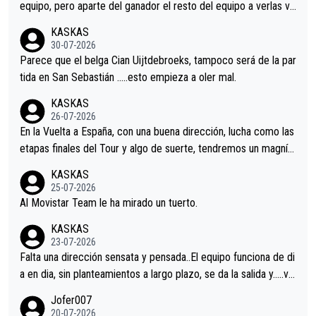
equipo, pero aparte del ganador el resto del equipo a verlas ve
nir.Repito aqui falta algo , y no es precisamente los corredore
KASKAS
s.La única buena noticia es la mejoría de Enric Más en San Seb
30-07-2026
astian.Si en la Vuelta a Burgos sigue la mejoría, podríamos ten
Parece que el belga Cian Uijtdebroeks, tampoco será de la par
er alguna sorpresa en la Vuelta.Ojalá.
tida en San Sebastián …..esto empieza a oler mal.
KASKAS
26-07-2026
En la Vuelta a España, con una buena dirección, lucha como las
etapas finales del Tour y algo de suerte, tendremos un magnífi
co resultado.Acepto apuestas………Suerte
KASKAS
25-07-2026
Al Movistar Team le ha mirado un tuerto.
KASKAS
23-07-2026
Falta una dirección sensata y pensada..El equipo funciona de di
a en dia, sin planteamientos a largo plazo, se da la salida y…..ve
remos qué pasa.Hecho de menos esos directores , Langarica,
Jofer007
Minguez, Velez etc etc.Me da pena vivir estos momentos tan
20-07-2026