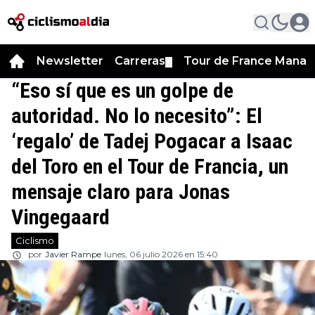
Newsletter
Carreras
Tour de France Manag
▼
“Eso sí que es un golpe de
autoridad. No lo necesito”: El
‘regalo’ de Tadej Pogacar a Isaac
del Toro en el Tour de Francia, un
mensaje claro para Jonas
Vingegaard
Ciclismo
por
Javier Rampe
lunes, 06 julio 2026 en 15:40