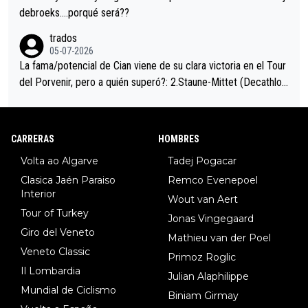
debroeks….porqué será??
trados
05-07-2026
La fama/potencial de Cian viene de su clara victoria en el Tour
del Porvenir, pero a quién superó?: 2.Staune-Mittet (Decathlon,
34º en el pasado Giro), 3.Hessmann (sí, Hessmann...), 4.Ryan (E
DF), 5.Piganzoli (Visma), 6.Fancellu (Ukyo), 7.Wilksch (Tudor),
8.Lenny Martinez (Bahrein), 9. Van Belle (Visma), 10. Vacek (Li
CARRERAS
HOMBRES
dl). A tiempo vista se obtiene mucha información...
Volta ao Algarve
Tadej Pogacar
Clasica Jaén Paraiso
Remco Evenepoel
Interior
Wout van Aert
Tour of Turkey
Jonas Vingegaard
Giro del Veneto
Mathieu van der Poel
Veneto Classic
Primoz Roglic
Il Lombardia
Julian Alaphilippe
Mundial de Ciclismo
Biniam Girmay