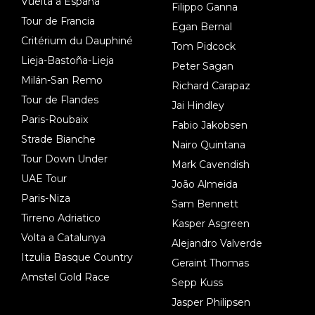
Vuelta a España
Filippo Ganna
Tour de Francia
Egan Bernal
Critérium du Dauphiné
Tom Pidcock
Lieja-Bastoña-Lieja
Peter Sagan
Milán-San Remo
Richard Carapaz
Tour de Flandes
Jai Hindley
Paris-Roubaix
Fabio Jakobsen
Strade Bianche
Nairo Quintana
Tour Down Under
Mark Cavendish
UAE Tour
João Almeida
Paris-Niza
Sam Bennett
Tirreno Adriatico
Kasper Asgreen
Volta a Catalunya
Alejandro Valverde
Itzulia Basque Country
Geraint Thomas
Amstel Gold Race
Sepp Kuss
Jasper Philipsen