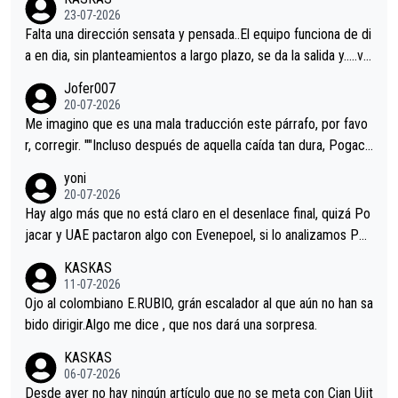
23-07-2026
Falta una dirección sensata y pensada..El equipo funciona de di
a en dia, sin planteamientos a largo plazo, se da la salida y…..ve
remos qué pasa.Hecho de menos esos directores , Langarica,
Jofer007
Minguez, Velez etc etc.Me da pena vivir estos momentos tan
20-07-2026
tristes sin victorias.
Me imagino que es una mala traducción este párrafo, por favo
r, corregir. ""Incluso después de aquella caída tan dura, Pogaca
r volvió a atacarle en un descenso durante el Giro y Vingegaard
yoni
permaneció pegado a su rueda. Parecía increíble la forma en l
20-07-2026
a que era capaz de controlar el miedo", recordó."
Hay algo más que no está claro en el desenlace final, quizá Po
jacar y UAE pactaron algo con Evenepoel, si lo analizamos Poj
acar no sprintó a tope y de hecho los últimos metros entra cas
KASKAS
i sin pedalear, luego está el saludo con Evenepoel dándose la
11-07-2026
mano de una manera muy fraternal, más allá de los típicos toqu
Ojo al colombiano E.RUBIO, grán escalador al que aún no han sa
es en el hombro con que saludaba a Vingegard. Ahí hubo una in
bido dirigir.Algo me dice , que nos dará una sorpresa.
trahistoria que nunca sabremos. Quién mucho abarca poco apri
KASKAS
eta, a ver si por querer poner a Del Toro con calzador en posi
06-07-2026
ción de podio UAE y Pojacar se van complicar el tour.
Desde ayer no hay ningún artículo que no se meta con Cian Uijt