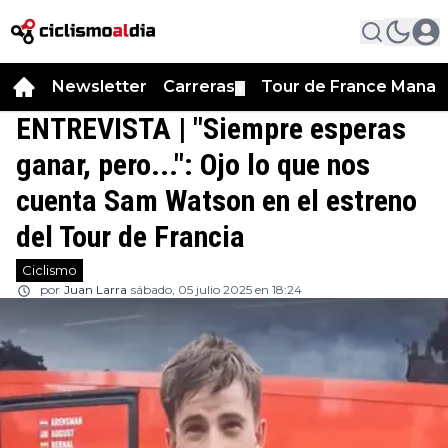
Newsletter
Carreras
Tour de France Manag
▼
ENTREVISTA | "Siempre esperas
ganar, pero...": Ojo lo que nos
cuenta Sam Watson en el estreno
del Tour de Francia
Ciclismo
por
Juan Larra
sábado, 05 julio 2025 en 18:24