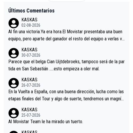
Últimos Comentarios
KASKAS
02-08-2026
Al fin una victoria.Ya era hora.El Movistar presentaba una buen
equipo, pero aparte del ganador el resto del equipo a verlas ve
nir.Repito aqui falta algo , y no es precisamente los corredore
KASKAS
s.La única buena noticia es la mejoría de Enric Más en San Seb
30-07-2026
astian.Si en la Vuelta a Burgos sigue la mejoría, podríamos ten
Parece que el belga Cian Uijtdebroeks, tampoco será de la par
er alguna sorpresa en la Vuelta.Ojalá.
tida en San Sebastián …..esto empieza a oler mal.
KASKAS
26-07-2026
En la Vuelta a España, con una buena dirección, lucha como las
etapas finales del Tour y algo de suerte, tendremos un magnífi
co resultado.Acepto apuestas………Suerte
KASKAS
25-07-2026
Al Movistar Team le ha mirado un tuerto.
KASKAS