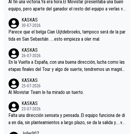
Al fin una victoria.Ya era hora.El Movistar presentaba una buen
equipo, pero aparte del ganador el resto del equipo a verlas ve
nir.Repito aqui falta algo , y no es precisamente los corredore
KASKAS
s.La única buena noticia es la mejoría de Enric Más en San Seb
30-07-2026
astian.Si en la Vuelta a Burgos sigue la mejoría, podríamos ten
Parece que el belga Cian Uijtdebroeks, tampoco será de la par
er alguna sorpresa en la Vuelta.Ojalá.
tida en San Sebastián …..esto empieza a oler mal.
KASKAS
26-07-2026
En la Vuelta a España, con una buena dirección, lucha como las
etapas finales del Tour y algo de suerte, tendremos un magnífi
co resultado.Acepto apuestas………Suerte
KASKAS
25-07-2026
Al Movistar Team le ha mirado un tuerto.
KASKAS
23-07-2026
Falta una dirección sensata y pensada..El equipo funciona de di
a en dia, sin planteamientos a largo plazo, se da la salida y…..ve
remos qué pasa.Hecho de menos esos directores , Langarica,
Jofer007