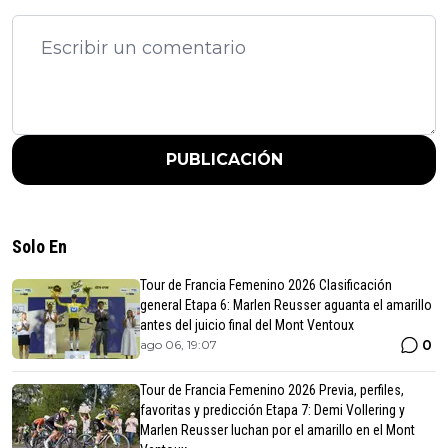
PUBLICACIÓN
Solo En
Tour de Francia Femenino 2026 Clasificación
general Etapa 6: Marlen Reusser aguanta el amarillo
antes del juicio final del Mont Ventoux
0
ago 06, 19:07
Tour de Francia Femenino 2026 Previa, perfiles,
favoritas y predicción Etapa 7: Demi Vollering y
Marlen Reusser luchan por el amarillo en el Mont