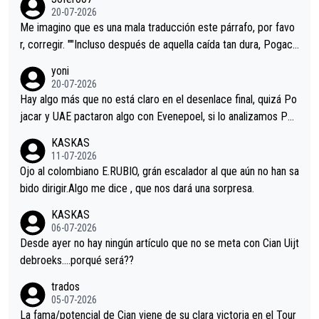
Minguez, Velez etc etc.Me da pena vivir estos momentos tan
20-07-2026
tristes sin victorias.
Me imagino que es una mala traducción este párrafo, por favo
r, corregir. ""Incluso después de aquella caída tan dura, Pogaca
r volvió a atacarle en un descenso durante el Giro y Vingegaard
yoni
permaneció pegado a su rueda. Parecía increíble la forma en l
20-07-2026
a que era capaz de controlar el miedo", recordó."
Hay algo más que no está claro en el desenlace final, quizá Po
jacar y UAE pactaron algo con Evenepoel, si lo analizamos Poj
acar no sprintó a tope y de hecho los últimos metros entra cas
KASKAS
i sin pedalear, luego está el saludo con Evenepoel dándose la
11-07-2026
mano de una manera muy fraternal, más allá de los típicos toqu
Ojo al colombiano E.RUBIO, grán escalador al que aún no han sa
es en el hombro con que saludaba a Vingegard. Ahí hubo una in
bido dirigir.Algo me dice , que nos dará una sorpresa.
trahistoria que nunca sabremos. Quién mucho abarca poco apri
KASKAS
eta, a ver si por querer poner a Del Toro con calzador en posi
06-07-2026
ción de podio UAE y Pojacar se van complicar el tour.
Desde ayer no hay ningún artículo que no se meta con Cian Uijt
debroeks….porqué será??
trados
05-07-2026
La fama/potencial de Cian viene de su clara victoria en el Tour