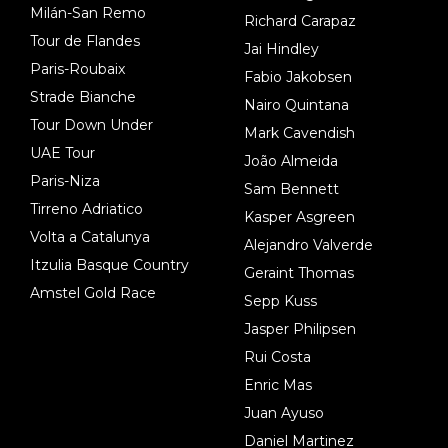
Milán-San Remo
Richard Carapaz
Tour de Flandes
Jai Hindley
Paris-Roubaix
Fabio Jakobsen
Strade Bianche
Nairo Quintana
Tour Down Under
Mark Cavendish
UAE Tour
João Almeida
Paris-Niza
Sam Bennett
Tirreno Adriatico
Kasper Asgreen
Volta a Catalunya
Alejandro Valverde
Itzulia Basque Country
Geraint Thomas
Amstel Gold Race
Sepp Kuss
Jasper Philipsen
Rui Costa
Enric Mas
Juan Ayuso
Daniel Martinez