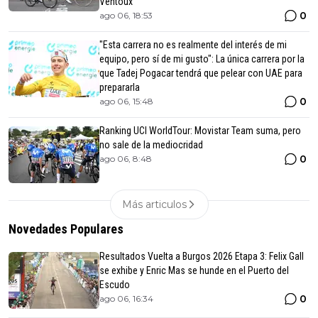
Ventoux
0
ago 06, 18:53
"Esta carrera no es realmente del interés de mi
equipo, pero sí de mi gusto": La única carrera por la
que Tadej Pogacar tendrá que pelear con UAE para
prepararla
0
ago 06, 15:48
Ranking UCI WorldTour: Movistar Team suma, pero
no sale de la mediocridad
0
ago 06, 8:48
Más articulos
Novedades Populares
Resultados Vuelta a Burgos 2026 Etapa 3: Felix Gall
se exhibe y Enric Mas se hunde en el Puerto del
Escudo
0
ago 06, 16:34