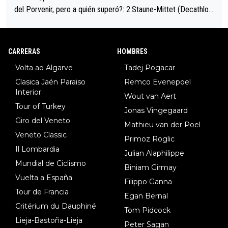
del Porvenir, pero a quién superó?: 2.Staune-Mittet (Decathlon,
34º en el pasado Giro), 3.Hessmann (sí, Hessmann...), 4.Ryan (E
DF), 5.Piganzoli (Visma), 6.Fancellu (Ukyo), 7.Wilksch (Tudor),
8.Lenny Martinez (Bahrein), 9. Van Belle (Visma), 10. Vacek (Li
CARRERAS
HOMBRES
dl). A tiempo vista se obtiene mucha información...
Volta ao Algarve
Tadej Pogacar
Clasica Jaén Paraiso
Remco Evenepoel
Interior
Wout van Aert
Tour of Turkey
Jonas Vingegaard
Giro del Veneto
Mathieu van der Poel
Veneto Classic
Primoz Roglic
Il Lombardia
Julian Alaphilippe
Mundial de Ciclismo
Biniam Girmay
Vuelta a España
Filippo Ganna
Tour de Francia
Egan Bernal
Critérium du Dauphiné
Tom Pidcock
Lieja-Bastoña-Lieja
Peter Sagan