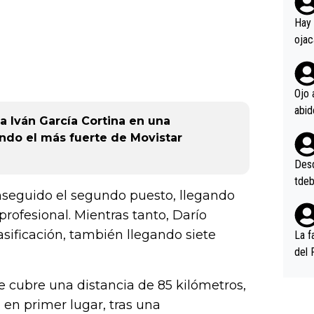
rd p
en l
Hay 
ojac
ojac
casi
la m
Ojo 
oque
a Iván García Cortina en una
na i
endo el más fuerte de Movistar
o ap
n po
Desde
tdeb
nseguido el segundo puesto, llegando
profesional. Mientras tanto, Darío
asificación, también llegando siete
La f
del 
n, 3
ue cubre una distancia de 85 kilómetros,
n (E
or),
en primer lugar, tras una