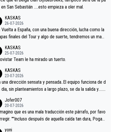
 alguna sorpresa en la Vuelta.Ojalá.
a en San Sebastián …..esto empieza a oler mal.
KASKAS
26-07-2026
a Vuelta a España, con una buena dirección, lucha como la
apas finales del Tour y algo de suerte, tendremos un magn
o resultado.Acepto apuestas………Suerte
KASKAS
25-07-2026
ovistar Team le ha mirado un tuerto.
KASKAS
23-07-2026
a una dirección sensata y pensada..El equipo funciona de d
n dia, sin planteamientos a largo plazo, se da la salida y…..v
os qué pasa.Hecho de menos esos directores , Langaric
Jofer007
inguez, Velez etc etc.Me da pena vivir estos momentos t
20-07-2026
istes sin victorias.
magino que es una mala traducción este párrafo, por favo
orregir. ""Incluso después de aquella caída tan dura, Pogac
olvió a atacarle en un descenso durante el Giro y Vingegaa
yoni