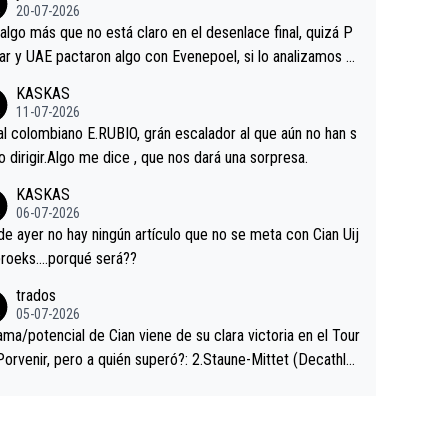
ermaneció pegado a su rueda. Parecía increíble la forma
20-07-2026
a que era capaz de controlar el miedo", recordó."
algo más que no está claro en el desenlace final, quizá P
ar y UAE pactaron algo con Evenepoel, si lo analizamos P
ar no sprintó a tope y de hecho los últimos metros entra
KASKAS
 sin pedalear, luego está el saludo con Evenepoel dándose
11-07-2026
ano de una manera muy fraternal, más allá de los típicos t
al colombiano E.RUBIO, grán escalador al que aún no han s
s en el hombro con que saludaba a Vingegard. Ahí hubo u
abido dirigir.Algo me dice , que nos dará una sorpresa.
ntrahistoria que nunca sabremos. Quién mucho abarca poc
KASKAS
rieta, a ver si por querer poner a Del Toro con calzador e
06-07-2026
sición de podio UAE y Pojacar se van complicar el tour.
 ayer no hay ningún artículo que no se meta con Cian Uij
roeks….porqué será??
trados
05-07-2026
ama/potencial de Cian viene de su clara victoria en el Tour
Porvenir, pero a quién superó?: 2.Staune-Mittet (Decathlo
4º en el pasado Giro), 3.Hessmann (sí, Hessmann...), 4.Rya
DF), 5.Piganzoli (Visma), 6.Fancellu (Ukyo), 7.Wilksch (Tud
 8.Lenny Martinez (Bahrein), 9. Van Belle (Visma), 10. Vace