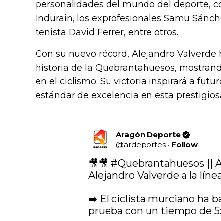
personalidades del mundo del deporte, co
Indurain, los exprofesionales Samu Sánch
tenista David Ferrer, entre otros.
Con su nuevo récord, Alejandro Valverde
historia de la Quebrantahuesos, mostran
en el ciclismo. Su victoria inspirará a fut
estándar de excelencia en esta prestigios
Aragón Deporte
@
ardeportes
·
Follow
🎥🎥 
#Quebrantahuesos
 || 
Alejandro Valverde a la líne
➡️ El ciclista murciano ha ba
prueba con un tiempo de 5: