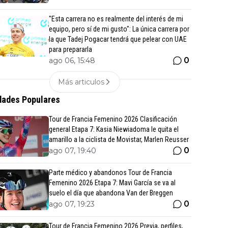
"Esta carrera no es realmente del interés de mi
equipo, pero sí de mi gusto": La única carrera por
la que Tadej Pogacar tendrá que pelear con UAE
para prepararla
0
ago 06, 15:48
Más articulos
ades Populares
Tour de Francia Femenino 2026 Clasificación
general Etapa 7: Kasia Niewiadoma le quita el
amarillo a la ciclista de Movistar, Marlen Reusser
0
ago 07, 19:40
Parte médico y abandonos Tour de Francia
Femenino 2026 Etapa 7: Mavi García se va al
suelo el día que abandona Van der Breggen
0
ago 07, 19:23
Tour de Francia Femenino 2026 Previa, perfiles,