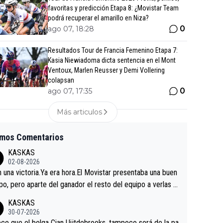
favoritas y predicción Etapa 8: ¿Movistar Team
podrá recuperar el amarillo en Niza?
0
ago 07, 18:28
Resultados Tour de Francia Femenino Etapa 7:
Kasia Niewiadoma dicta sentencia en el Mont
Ventoux, Marlen Reusser y Demi Vollering
colapsan
0
ago 07, 17:35
Más articulos
imos Comentarios
KASKAS
02-08-2026
in una victoria.Ya era hora.El Movistar presentaba una buen
po, pero aparte del ganador el resto del equipo a verlas v
.Repito aqui falta algo , y no es precisamente los corredor
KASKAS
a única buena noticia es la mejoría de Enric Más en San S
30-07-2026
tian.Si en la Vuelta a Burgos sigue la mejoría, podríamos t
ce que el belga Cian Uijtdebroeks, tampoco será de la pa