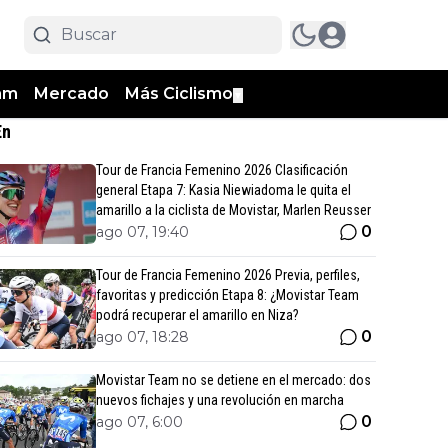
am
Mercado
Más Ciclismo
▼
En
Tour de Francia Femenino 2026 Clasificación
general Etapa 7: Kasia Niewiadoma le quita el
amarillo a la ciclista de Movistar, Marlen Reusser
0
ago 07, 19:40
Tour de Francia Femenino 2026 Previa, perfiles,
favoritas y predicción Etapa 8: ¿Movistar Team
podrá recuperar el amarillo en Niza?
0
ago 07, 18:28
Movistar Team no se detiene en el mercado: dos
nuevos fichajes y una revolución en marcha
0
ago 07, 6:00