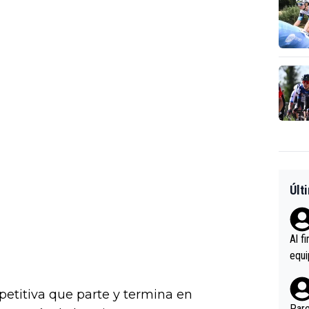
Últ
Al f
equi
enir
es.L
titiva que parte y termina en
ebas
Pare