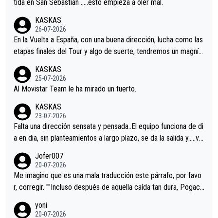
tida en San Sebastián …..esto empieza a oler mal.
KASKAS
26-07-2026
En la Vuelta a España, con una buena dirección, lucha como las
etapas finales del Tour y algo de suerte, tendremos un magnífi
co resultado.Acepto apuestas………Suerte
KASKAS
25-07-2026
Al Movistar Team le ha mirado un tuerto.
KASKAS
23-07-2026
Falta una dirección sensata y pensada..El equipo funciona de di
a en dia, sin planteamientos a largo plazo, se da la salida y…..ve
remos qué pasa.Hecho de menos esos directores , Langarica,
Jofer007
Minguez, Velez etc etc.Me da pena vivir estos momentos tan
20-07-2026
tristes sin victorias.
Me imagino que es una mala traducción este párrafo, por favo
r, corregir. ""Incluso después de aquella caída tan dura, Pogaca
r volvió a atacarle en un descenso durante el Giro y Vingegaard
yoni
permaneció pegado a su rueda. Parecía increíble la forma en l
20-07-2026