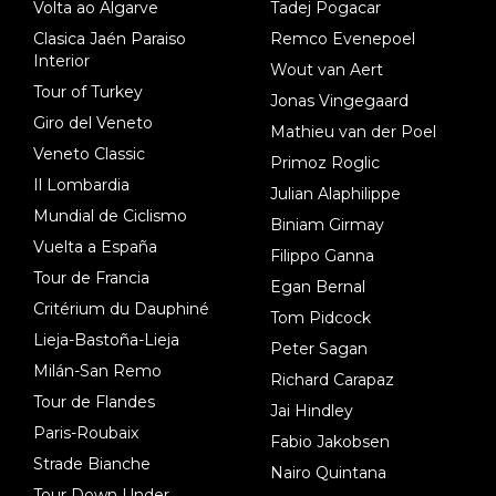
Volta ao Algarve
Tadej Pogacar
Clasica Jaén Paraiso
Remco Evenepoel
Interior
Wout van Aert
Tour of Turkey
Jonas Vingegaard
Giro del Veneto
Mathieu van der Poel
Veneto Classic
Primoz Roglic
Il Lombardia
Julian Alaphilippe
Mundial de Ciclismo
Biniam Girmay
Vuelta a España
Filippo Ganna
Tour de Francia
Egan Bernal
Critérium du Dauphiné
Tom Pidcock
Lieja-Bastoña-Lieja
Peter Sagan
Milán-San Remo
Richard Carapaz
Tour de Flandes
Jai Hindley
Paris-Roubaix
Fabio Jakobsen
Strade Bianche
Nairo Quintana
Tour Down Under