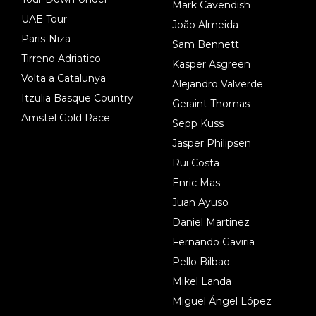
Mark Cavendish
UAE Tour
João Almeida
Paris-Niza
Sam Bennett
Tirreno Adriatico
Kasper Asgreen
Volta a Catalunya
Alejandro Valverde
Itzulia Basque Country
Geraint Thomas
Amstel Gold Race
Sepp Kuss
Jasper Philipsen
Rui Costa
Enric Mas
Juan Ayuso
Daniel Martinez
Fernando Gaviria
Pello Bilbao
Mikel Landa
Miguel Ángel López