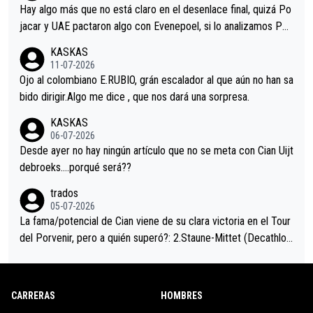
a que era capaz de controlar el miedo", recordó."
Hay algo más que no está claro en el desenlace final, quizá Po
jacar y UAE pactaron algo con Evenepoel, si lo analizamos Poj
acar no sprintó a tope y de hecho los últimos metros entra cas
KASKAS
i sin pedalear, luego está el saludo con Evenepoel dándose la
11-07-2026
mano de una manera muy fraternal, más allá de los típicos toqu
Ojo al colombiano E.RUBIO, grán escalador al que aún no han sa
es en el hombro con que saludaba a Vingegard. Ahí hubo una in
bido dirigir.Algo me dice , que nos dará una sorpresa.
trahistoria que nunca sabremos. Quién mucho abarca poco apri
KASKAS
eta, a ver si por querer poner a Del Toro con calzador en posi
06-07-2026
ción de podio UAE y Pojacar se van complicar el tour.
Desde ayer no hay ningún artículo que no se meta con Cian Uijt
debroeks….porqué será??
trados
05-07-2026
La fama/potencial de Cian viene de su clara victoria en el Tour
del Porvenir, pero a quién superó?: 2.Staune-Mittet (Decathlon,
34º en el pasado Giro), 3.Hessmann (sí, Hessmann...), 4.Ryan (E
DF), 5.Piganzoli (Visma), 6.Fancellu (Ukyo), 7.Wilksch (Tudor),
8.Lenny Martinez (Bahrein), 9. Van Belle (Visma), 10. Vacek (Li
CARRERAS
HOMBRES
dl). A tiempo vista se obtiene mucha información...