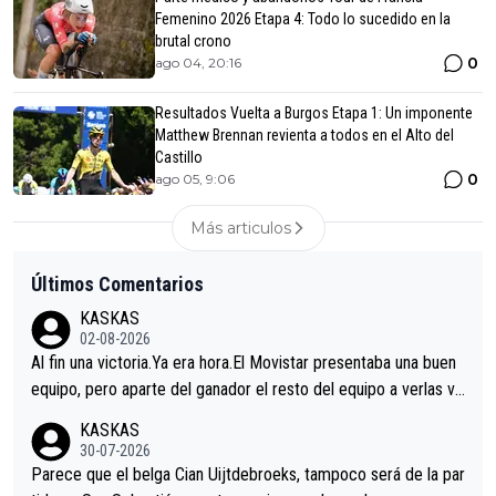
Femenino 2026 Etapa 4: Todo lo sucedido en la
brutal crono
0
ago 04, 20:16
Resultados Vuelta a Burgos Etapa 1: Un imponente
Matthew Brennan revienta a todos en el Alto del
Castillo
0
ago 05, 9:06
Más articulos
Últimos Comentarios
KASKAS
02-08-2026
Al fin una victoria.Ya era hora.El Movistar presentaba una buen
equipo, pero aparte del ganador el resto del equipo a verlas ve
nir.Repito aqui falta algo , y no es precisamente los corredore
KASKAS
s.La única buena noticia es la mejoría de Enric Más en San Seb
30-07-2026
astian.Si en la Vuelta a Burgos sigue la mejoría, podríamos ten
Parece que el belga Cian Uijtdebroeks, tampoco será de la par
er alguna sorpresa en la Vuelta.Ojalá.